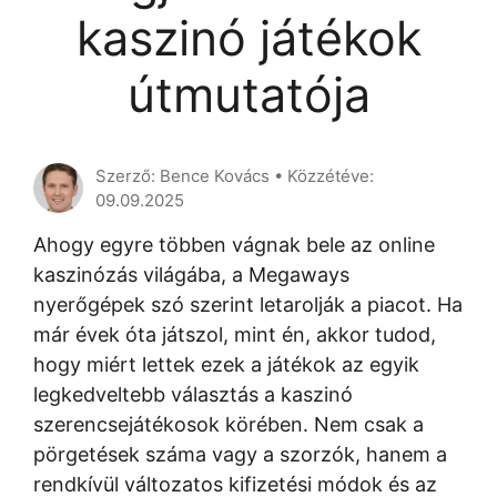
kaszinó játékok
útmutatója
Szerző: Bence Kovács • Közzétéve:
09.09.2025
Ahogy egyre többen vágnak bele az online
kaszinózás világába, a Megaways
nyerőgépek szó szerint letarolják a piacot. Ha
már évek óta játszol, mint én, akkor tudod,
hogy miért lettek ezek a játékok az egyik
legkedveltebb választás a kaszinó
szerencsejátékosok körében. Nem csak a
pörgetések száma vagy a szorzók, hanem a
rendkívül változatos kifizetési módok és az