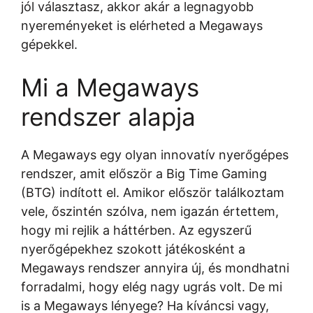
jól választasz, akkor akár a legnagyobb
nyereményeket is elérheted a Megaways
gépekkel.
Mi a Megaways
rendszer alapja
A Megaways egy olyan innovatív nyerőgépes
rendszer, amit először a Big Time Gaming
(BTG) indított el. Amikor először találkoztam
vele, őszintén szólva, nem igazán értettem,
hogy mi rejlik a háttérben. Az egyszerű
nyerőgépekhez szokott játékosként a
Megaways rendszer annyira új, és mondhatni
forradalmi, hogy elég nagy ugrás volt. De mi
is a Megaways lényege? Ha kíváncsi vagy,