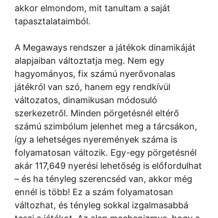
akkor elmondom, mit tanultam a saját
tapasztalataimból.
A Megaways rendszer a játékok dinamikáját
alapjaiban változtatja meg. Nem egy
hagyományos, fix számú nyerővonalas
játékról van szó, hanem egy rendkívül
változatos, dinamikusan módosuló
szerkezetről. Minden pörgetésnél eltérő
számú szimbólum jelenhet meg a tárcsákon,
így a lehetséges nyeremények száma is
folyamatosan változik. Egy-egy pörgetésnél
akár 117,649 nyerési lehetőség is előfordulhat
– és ha tényleg szerencséd van, akkor még
ennél is több! Ez a szám folyamatosan
változhat, és tényleg sokkal izgalmasabbá