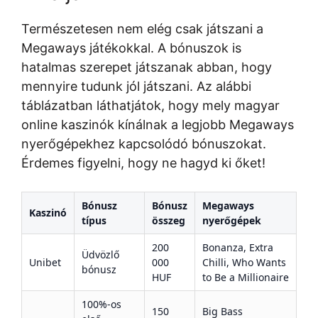
Természetesen nem elég csak játszani a
Megaways játékokkal. A bónuszok is
hatalmas szerepet játszanak abban, hogy
mennyire tudunk jól játszani. Az alábbi
táblázatban láthatjátok, hogy mely magyar
online kaszinók kínálnak a legjobb Megaways
nyerőgépekhez kapcsolódó bónuszokat.
Érdemes figyelni, hogy ne hagyd ki őket!
Bónusz
Bónusz
Megaways
Kaszinó
típus
összeg
nyerőgépek
200
Bonanza, Extra
Üdvözlő
Unibet
000
Chilli, Who Wants
bónusz
HUF
to Be a Millionaire
100%-os
150
Big Bass