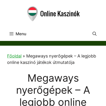
Skip
to
content
Menu
Főoldal
»
Megaways nyerőgépek – A legjobb
online kaszinó játékok útmutatója
Megaways
nyerőgépek – A
legjobb online