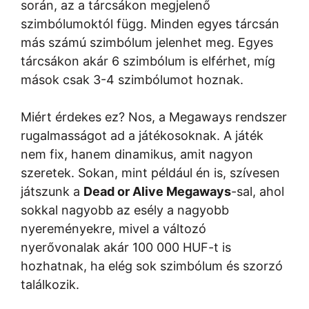
során, az a tárcsákon megjelenő
szimbólumoktól függ. Minden egyes tárcsán
más számú szimbólum jelenhet meg. Egyes
tárcsákon akár 6 szimbólum is elférhet, míg
mások csak 3-4 szimbólumot hoznak.
Miért érdekes ez? Nos, a Megaways rendszer
rugalmasságot ad a játékosoknak. A játék
nem fix, hanem dinamikus, amit nagyon
szeretek. Sokan, mint például én is, szívesen
játszunk a
Dead or Alive Megaways
-sal, ahol
sokkal nagyobb az esély a nagyobb
nyereményekre, mivel a változó
nyerővonalak akár 100 000 HUF-t is
hozhatnak, ha elég sok szimbólum és szorzó
találkozik.