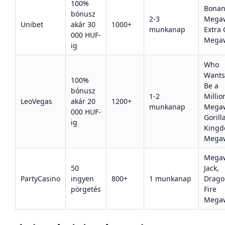
100%
Bonan
bónusz
2-3
Megaw
Unibet
akár 30
1000+
munkanap
Extra C
000 HUF-
Mega
ig
Who
Wants
100%
Be a
bónusz
1-2
Millio
LeoVegas
akár 20
1200+
munkanap
Megaw
000 HUF-
Gorill
ig
King
Mega
Mega
50
Jack,
PartyCasino
ingyen
800+
1 munkanap
Drago
pörgetés
Fire
Mega