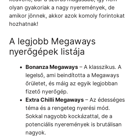
olyan gyakoriak a nagy nyeremények, de
amikor jönnek, akkor azok komoly forintokat
hozhatnak!
A legjobb Megaways
nyerőgépek listája
Bonanza Megaways
– A klasszikus. A
legelső, ami beindította a Megaways
őrületet, és máig az egyik legjobban
fizető nyerőgép.
Extra Chilli Megaways
– Az édességes
téma és a rengeteg nyerési mód.
Sokkal nagyobb kockázattal, de a
potenciális nyeremények is brutálisan
nagyok.