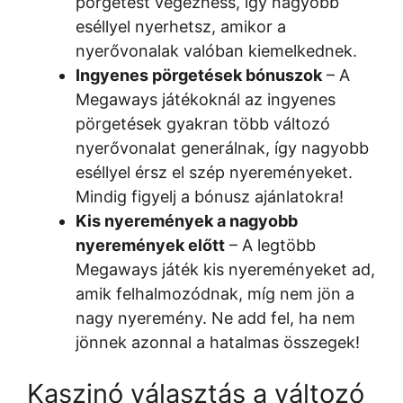
pörgetést végezhess, így nagyobb
eséllyel nyerhetsz, amikor a
nyerővonalak valóban kiemelkednek.
Ingyenes pörgetések bónuszok
– A
Megaways játékoknál az ingyenes
pörgetések gyakran több változó
nyerővonalat generálnak, így nagyobb
eséllyel érsz el szép nyereményeket.
Mindig figyelj a bónusz ajánlatokra!
Kis nyeremények a nagyobb
nyeremények előtt
– A legtöbb
Megaways játék kis nyereményeket ad,
amik felhalmozódnak, míg nem jön a
nagy nyeremény. Ne add fel, ha nem
jönnek azonnal a hatalmas összegek!
Kaszinó választás a változó