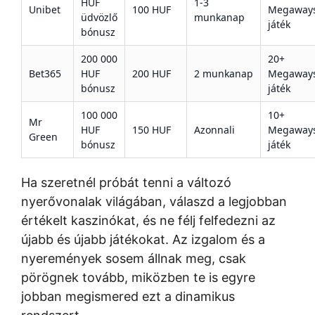
HUF
1-3
Unibet
100 HUF
Megaway
üdvözlő
munkanap
játék
bónusz
200 000
20+
Bet365
HUF
200 HUF
2 munkanap
Megaway
bónusz
játék
100 000
10+
Mr
HUF
150 HUF
Azonnali
Megaway
Green
bónusz
játék
Ha szeretnél próbát tenni a változó
nyerővonalak világában, válaszd a legjobban
értékelt kaszinókat, és ne félj felfedezni az
újabb és újabb játékokat. Az izgalom és a
nyeremények sosem állnak meg, csak
pörögnek tovább, miközben te is egyre
jobban megismered ezt a dinamikus