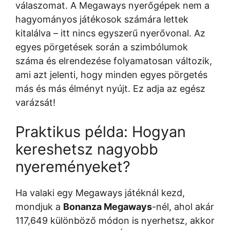
válaszomat. A Megaways nyerőgépek nem a
hagyományos játékosok számára lettek
kitalálva – itt nincs egyszerű nyerővonal. Az
egyes pörgetések során a szimbólumok
száma és elrendezése folyamatosan változik,
ami azt jelenti, hogy minden egyes pörgetés
más és más élményt nyújt. Ez adja az egész
varázsát!
Praktikus példa: Hogyan
kereshetsz nagyobb
nyereményeket?
Ha valaki egy Megaways játéknál kezd,
mondjuk a
Bonanza Megaways
-nél, ahol akár
117,649 különböző módon is nyerhetsz, akkor