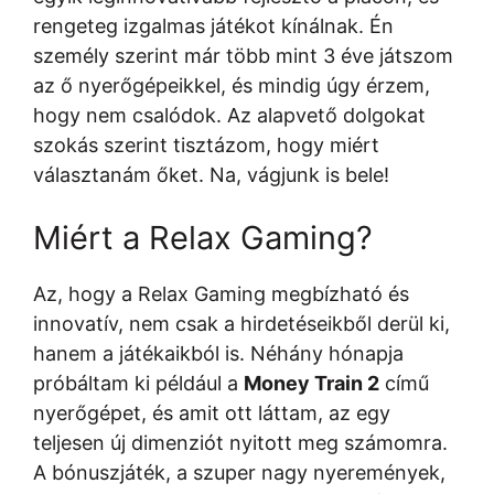
rengeteg izgalmas játékot kínálnak. Én
személy szerint már több mint 3 éve játszom
az ő nyerőgépeikkel, és mindig úgy érzem,
hogy nem csalódok. Az alapvető dolgokat
szokás szerint tisztázom, hogy miért
választanám őket. Na, vágjunk is bele!
Miért a Relax Gaming?
Az, hogy a Relax Gaming megbízható és
innovatív, nem csak a hirdetéseikből derül ki,
hanem a játékaikból is. Néhány hónapja
próbáltam ki például a
Money Train 2
című
nyerőgépet, és amit ott láttam, az egy
teljesen új dimenziót nyitott meg számomra.
A bónuszjáték, a szuper nagy nyeremények,