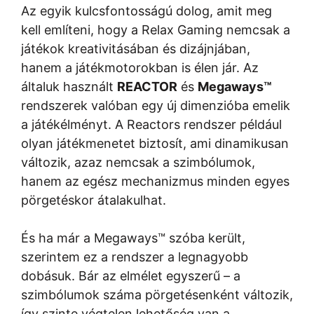
Az egyik kulcsfontosságú dolog, amit meg
kell említeni, hogy a Relax Gaming nemcsak a
játékok kreativitásában és dizájnjában,
hanem a játékmotorokban is élen jár. Az
általuk használt
REACTOR
és
Megaways™
rendszerek valóban egy új dimenzióba emelik
a játékélményt. A Reactors rendszer például
olyan játékmenetet biztosít, ami dinamikusan
változik, azaz nemcsak a szimbólumok,
hanem az egész mechanizmus minden egyes
pörgetéskor átalakulhat.
És ha már a Megaways™ szóba került,
szerintem ez a rendszer a legnagyobb
dobásuk. Bár az elmélet egyszerű – a
szimbólumok száma pörgetésenként változik,
így szinte végtelen lehetőség van a