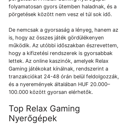
folyamatosan gyors ütemben haladnak, és a
pörgetések között nem vesz el túl sok idő.
De nemcsak a gyorsaság a lényeg, hanem az
is, hogy az összes játék gördülékenyen
működik. Az utóbbi időszakban észrevettem,
hogy a kifizetési rendszerek is gyorsabbak
lettek. Az online kaszinók, amelyek Relax
Gaming játékokat kínálnak, rendszerint a
tranzakciókat 24-48 órán belül feldolgozzák,
és a nyeremények általában HUF 20.000–
100.000 között gyorsan elérhetők.
Top Relax Gaming
Nyerőgépek