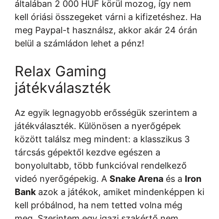
általában 2 000 HUF körül mozog, így nem
kell óriási összegeket várni a kifizetéshez. Ha
meg Paypal-t használsz, akkor akár 24 órán
belül a számládon lehet a pénz!
Relax Gaming
játékválaszték
Az egyik legnagyobb erősségük szerintem a
játékválaszték. Különösen a nyerőgépek
között találsz meg mindent: a klasszikus 3
tárcsás gépektől kezdve egészen a
bonyolultabb, több funkcióval rendelkező
videó nyerőgépekig. A
Snake Arena
és a
Iron
Bank
azok a játékok, amiket mindenképpen ki
kell próbálnod, ha nem tetted volna még
meg. Szerintem egy igazi szakértő nem