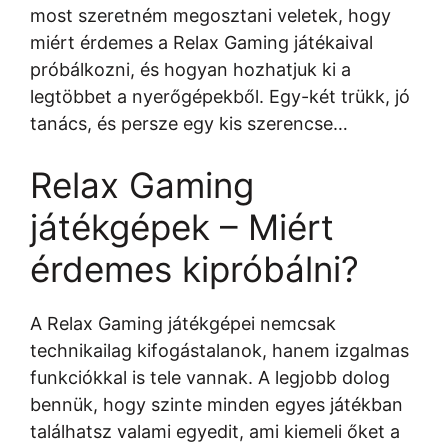
most szeretném megosztani veletek, hogy
miért érdemes a Relax Gaming játékaival
próbálkozni, és hogyan hozhatjuk ki a
legtöbbet a nyerőgépekből. Egy-két trükk, jó
tanács, és persze egy kis szerencse…
Relax Gaming
játékgépek – Miért
érdemes kipróbálni?
A Relax Gaming játékgépei nemcsak
technikailag kifogástalanok, hanem izgalmas
funkciókkal is tele vannak. A legjobb dolog
bennük, hogy szinte minden egyes játékban
találhatsz valami egyedit, ami kiemeli őket a