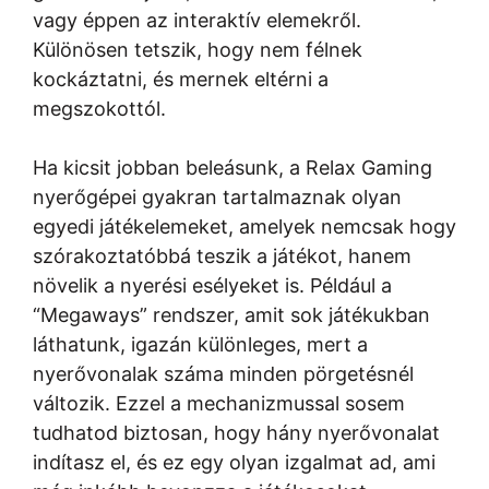
vagy éppen az interaktív elemekről.
Különösen tetszik, hogy nem félnek
kockáztatni, és mernek eltérni a
megszokottól.
Ha kicsit jobban beleásunk, a Relax Gaming
nyerőgépei gyakran tartalmaznak olyan
egyedi játékelemeket, amelyek nemcsak hogy
szórakoztatóbbá teszik a játékot, hanem
növelik a nyerési esélyeket is. Például a
“Megaways” rendszer, amit sok játékukban
láthatunk, igazán különleges, mert a
nyerővonalak száma minden pörgetésnél
változik. Ezzel a mechanizmussal sosem
tudhatod biztosan, hogy hány nyerővonalat
indítasz el, és ez egy olyan izgalmat ad, ami