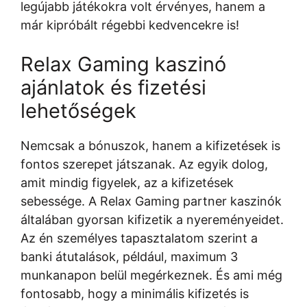
legújabb játékokra volt érvényes, hanem a
már kipróbált régebbi kedvencekre is!
Relax Gaming kaszinó
ajánlatok és fizetési
lehetőségek
Nemcsak a bónuszok, hanem a kifizetések is
fontos szerepet játszanak. Az egyik dolog,
amit mindig figyelek, az a kifizetések
sebessége. A Relax Gaming partner kaszinók
általában gyorsan kifizetik a nyereményeidet.
Az én személyes tapasztalatom szerint a
banki átutalások, például, maximum 3
munkanapon belül megérkeznek. És ami még
fontosabb, hogy a minimális kifizetés is