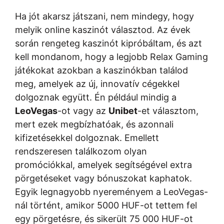
Ha jót akarsz játszani, nem mindegy, hogy
melyik online kaszinót választod. Az évek
során rengeteg kaszinót kipróbáltam, és azt
kell mondanom, hogy a legjobb Relax Gaming
játékokat azokban a kaszinókban találod
meg, amelyek az új, innovatív cégekkel
dolgoznak együtt. Én például mindig a
LeoVegas
-ot vagy az
Unibet
-et választom,
mert ezek megbízhatóak, és azonnali
kifizetésekkel dolgoznak. Emellett
rendszeresen találkozom olyan
promóciókkal, amelyek segítségével extra
pörgetéseket vagy bónuszokat kaphatok.
Egyik legnagyobb nyereményem a LeoVegas-
nál történt, amikor 5000 HUF-ot tettem fel
egy pörgetésre, és sikerült 75 000 HUF-ot