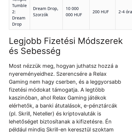
Tumble
Dream Drop,
10 000
2:
200 HUF
2-4 ór
Szorzók
000 HUF
Dream
Drop
Legjobb Fizetési Módszerek
és Sebesség
Most nézzük meg, hogyan juthatsz hozzá a
nyereményeidhez. Szerencsére a Relax
Gaming nem hagy cserben, és a leggyorsabb
fizetési módokat támogatja. A legtöbb
kaszinóban, ahol Relax Gaming játékok
elérhetők, a banki átutalások, e-pénztárcák
(pl. Skrill, Neteller) és kriptovaluták is
lehetőséget biztosítanak a kifizetésre. Én
például mindig Skrill-en keresztül szoktam