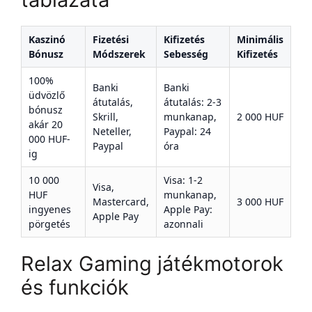
Kaszinó
Fizetési
Kifizetés
Minimális
Bónusz
Módszerek
Sebesség
Kifizetés
100%
Banki
Banki
üdvözlő
átutalás,
átutalás: 2-3
bónusz
Skrill,
munkanap,
2 000 HUF
akár 20
Neteller,
Paypal: 24
000 HUF-
Paypal
óra
ig
10 000
Visa: 1-2
Visa,
HUF
munkanap,
Mastercard,
3 000 HUF
ingyenes
Apple Pay:
Apple Pay
pörgetés
azonnali
Relax Gaming játékmotorok
és funkciók