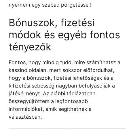
nyernem egy szabad pörgetéssel!
Bónuszok, fizetési
módok és egyéb fontos
tényezők
Fontos, hogy mindig tudd, mire számíthatsz a
kaszinó oldalán, mert sokszor előfordulhat,
hogy a bónuszok, fizetési lehetőségek és a
kifizetési sebesség nagyban befolyásolják a
játékélményt. Az alábbi táblázatban
összegyűjtöttem a legfontosabb
információkat, amik segíthetnek a
választásban.