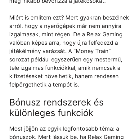
még inkább bevonzza a játékosokat.
Miért is említem ezt? Mert gyakran beszélnek
arról, hogy a nyerőgépek már nem annyira
izgalmasak, mint régen. De a Relax Gaming
valóban képes arra, hogy újra felfedezd a
játékélmény varázsát. A “Money Train”
sorozat például egyszerűen egy mestermű,
tele izgalmas funkciókkal, amik nemcsak a
kifizetéseket növelhetik, hanem rendesen
felpörgethetik a tempót is.
Bónusz rendszerek és
különleges funkciók
Most jöjjön az egyik legfontosabb téma: a
bónuszok. Mert lássuk be, ha Relax Gaming