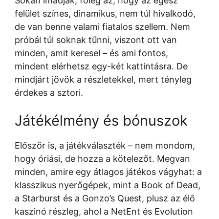
Sokan imádják, főleg az, hogy az egész
felület színes, dinamikus, nem túl hivalkodó,
de van benne valami fiatalos szellem. Nem
próbál túl soknak tűnni, viszont ott van
minden, amit keresel – és ami fontos,
mindent elérhetsz egy-két kattintásra. De
mindjárt jövök a részletekkel, mert tényleg
érdekes a sztori.
Játékélmény és bónuszok
Először is, a játékválaszték – nem mondom,
hogy óriási, de hozza a kötelezőt. Megvan
minden, amire egy átlagos játékos vágyhat: a
klasszikus nyerőgépek, mint a Book of Dead,
a Starburst és a Gonzo’s Quest, plusz az élő
kaszinó részleg, ahol a NetEnt és Evolution