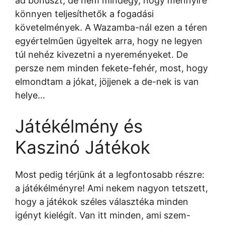
ad bónuszt, de nem mindegy, hogy mennyire
könnyen teljesíthetők a fogadási
követelmények. A Wazamba-nál ezen a téren
egyértelműen ügyeltek arra, hogy ne legyen
túl nehéz kivezetni a nyereményeket. De
persze nem minden fekete-fehér, most, hogy
elmondtam a jókat, jöjjenek a de-nek is van
helye…
Játékélmény és
Kaszinó Játékok
Most pedig térjünk át a legfontosabb részre:
a játékélményre! Ami nekem nagyon tetszett,
hogy a játékok széles választéka minden
igényt kielégít. Van itt minden, ami szem-