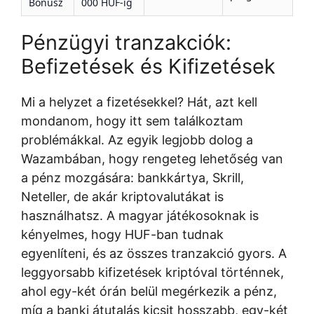
Bónusz
000 HUF-ig
Pénzügyi tranzakciók:
Befizetések és Kifizetések
Mi a helyzet a fizetésekkel? Hát, azt kell
mondanom, hogy itt sem találkoztam
problémákkal. Az egyik legjobb dolog a
Wazambában, hogy rengeteg lehetőség van
a pénz mozgására: bankkártya, Skrill,
Neteller, de akár kriptovalutákat is
használhatsz. A magyar játékosoknak is
kényelmes, hogy HUF-ban tudnak
egyenlíteni, és az összes tranzakció gyors. A
leggyorsabb kifizetések kriptóval történnek,
ahol egy-két órán belül megérkezik a pénz,
míg a banki átutalás kicsit hosszabb, egy-két