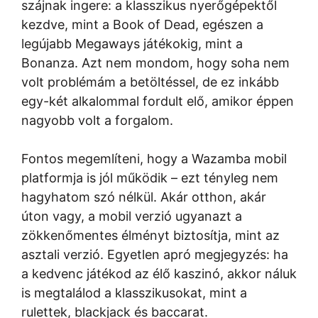
szájnak ingere: a klasszikus nyerőgépektől
kezdve, mint a Book of Dead, egészen a
legújabb Megaways játékokig, mint a
Bonanza. Azt nem mondom, hogy soha nem
volt problémám a betöltéssel, de ez inkább
egy-két alkalommal fordult elő, amikor éppen
nagyobb volt a forgalom.
Fontos megemlíteni, hogy a Wazamba mobil
platformja is jól működik – ezt tényleg nem
hagyhatom szó nélkül. Akár otthon, akár
úton vagy, a mobil verzió ugyanazt a
zökkenőmentes élményt biztosítja, mint az
asztali verzió. Egyetlen apró megjegyzés: ha
a kedvenc játékod az élő kaszinó, akkor náluk
is megtalálod a klasszikusokat, mint a
rulettek, blackjack és baccarat.