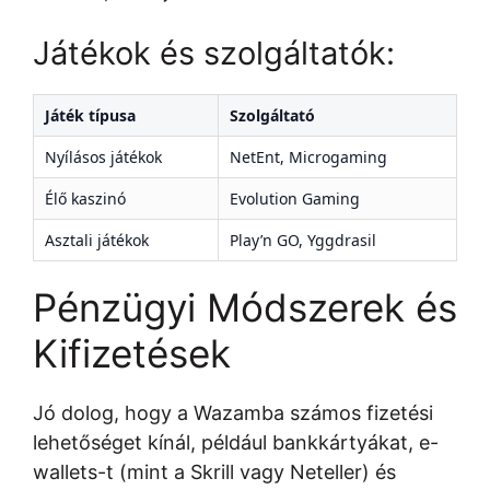
Játékok és szolgáltatók:
Játék típusa
Szolgáltató
Nyílásos játékok
NetEnt, Microgaming
Élő kaszinó
Evolution Gaming
Asztali játékok
Play’n GO, Yggdrasil
Pénzügyi Módszerek és
Kifizetések
Jó dolog, hogy a Wazamba számos fizetési
lehetőséget kínál, például bankkártyákat, e-
wallets-t (mint a Skrill vagy Neteller) és