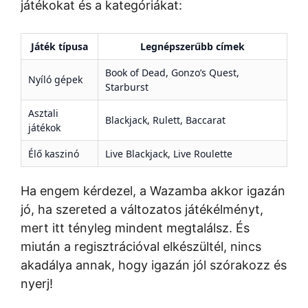
játékokat és a kategóriákat:
Játék típusa
Legnépszerűbb címek
Book of Dead, Gonzo’s Quest,
Nyíló gépek
Starburst
Asztali
Blackjack, Rulett, Baccarat
játékok
Élő kaszinó
Live Blackjack, Live Roulette
Ha engem kérdezel, a Wazamba akkor igazán
jó, ha szereted a változatos játékélményt,
mert itt tényleg mindent megtalálsz. És
miután a regisztrációval elkészültél, nincs
akadálya annak, hogy igazán jól szórakozz és
nyerj!