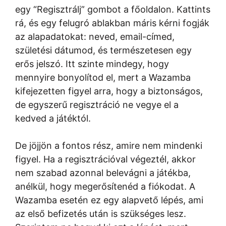
egy “Regisztrálj” gombot a főoldalon. Kattints
rá, és egy felugró ablakban máris kérni fogják
az alapadatokat: neved, email-címed,
születési dátumod, és természetesen egy
erős jelszó. Itt szinte mindegy, hogy
mennyire bonyolítod el, mert a Wazamba
kifejezetten figyel arra, hogy a biztonságos,
de egyszerű regisztráció ne vegye el a
kedved a játéktól.
De jöjjön a fontos rész, amire nem mindenki
figyel. Ha a regisztrációval végeztél, akkor
nem szabad azonnal belevágni a játékba,
anélkül, hogy megerősítenéd a fiókodat. A
Wazamba esetén ez egy alapvető lépés, ami
az első befizetés után is szükséges lesz.