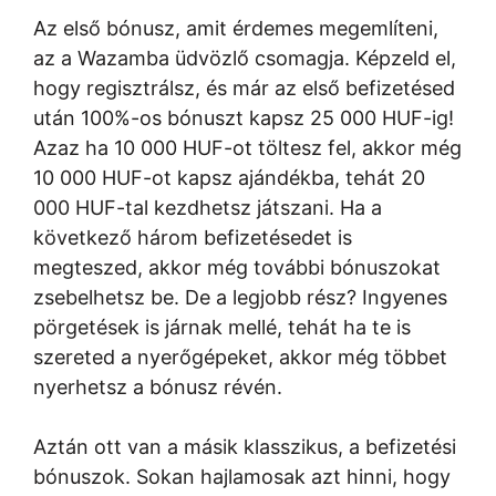
Az első bónusz, amit érdemes megemlíteni,
az a Wazamba üdvözlő csomagja. Képzeld el,
hogy regisztrálsz, és már az első befizetésed
után 100%-os bónuszt kapsz 25 000 HUF-ig!
Azaz ha 10 000 HUF-ot töltesz fel, akkor még
10 000 HUF-ot kapsz ajándékba, tehát 20
000 HUF-tal kezdhetsz játszani. Ha a
következő három befizetésedet is
megteszed, akkor még további bónuszokat
zsebelhetsz be. De a legjobb rész? Ingyenes
pörgetések is járnak mellé, tehát ha te is
szereted a nyerőgépeket, akkor még többet
nyerhetsz a bónusz révén.
Aztán ott van a másik klasszikus, a befizetési
bónuszok. Sokan hajlamosak azt hinni, hogy