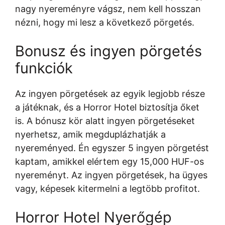
nagy nyereményre vágsz, nem kell hosszan
nézni, hogy mi lesz a következő pörgetés.
Bonusz és ingyen pörgetés
funkciók
Az ingyen pörgetések az egyik legjobb része
a játéknak, és a Horror Hotel biztosítja őket
is. A bónusz kör alatt ingyen pörgetéseket
nyerhetsz, amik megduplázhatják a
nyereményed. Én egyszer 5 ingyen pörgetést
kaptam, amikkel elértem egy 15,000 HUF-os
nyereményt. Az ingyen pörgetések, ha ügyes
vagy, képesek kitermelni a legtöbb profitot.
Horror Hotel Nyerőgép