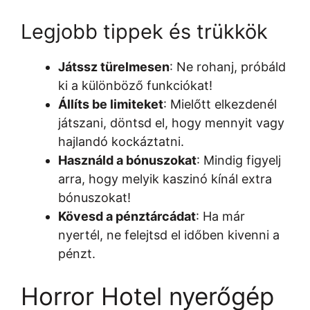
Legjobb tippek és trükkök
Játssz türelmesen
: Ne rohanj, próbáld
ki a különböző funkciókat!
Állíts be limiteket
: Mielőtt elkezdenél
játszani, döntsd el, hogy mennyit vagy
hajlandó kockáztatni.
Használd a bónuszokat
: Mindig figyelj
arra, hogy melyik kaszinó kínál extra
bónuszokat!
Kövesd a pénztárcádat
: Ha már
nyertél, ne felejtsd el időben kivenni a
pénzt.
Horror Hotel nyerőgép