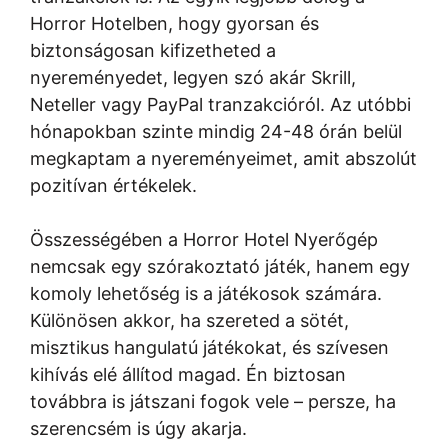
Horror Hotelben, hogy gyorsan és
biztonságosan kifizetheted a
nyereményedet, legyen szó akár Skrill,
Neteller vagy PayPal tranzakcióról. Az utóbbi
hónapokban szinte mindig 24-48 órán belül
megkaptam a nyereményeimet, amit abszolút
pozitívan értékelek.
Összességében a Horror Hotel Nyerőgép
nemcsak egy szórakoztató játék, hanem egy
komoly lehetőség is a játékosok számára.
Különösen akkor, ha szereted a sötét,
misztikus hangulatú játékokat, és szívesen
kihívás elé állítod magad. Én biztosan
továbbra is játszani fogok vele – persze, ha
szerencsém is úgy akarja.