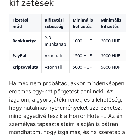
kifizetések
Fizetési
Kifizetési
Minimális
Minimális
mód
sebesség
befizetés
kifizetés
2-3
Bankkártya
1000 HUF
2000 HUF
munkanap
PayPal
Azonnali
1500 HUF
3000 HUF
Kriptovaluta
Azonnali
5000 HUF
5000 HUF
Ha még nem próbáltad, akkor mindenképpen
érdemes egy-két pörgetést adni neki. Az
izgalom, a gyors játékmenet, és a lehetőség,
hogy hatalmas nyereményeket szerezhetsz,
mind egyedivé teszik a Horror Hotel-t. Az én
személyes tapasztalataim alapján is bátran
mondhatom, hogy izgalmas, és ha szereted a