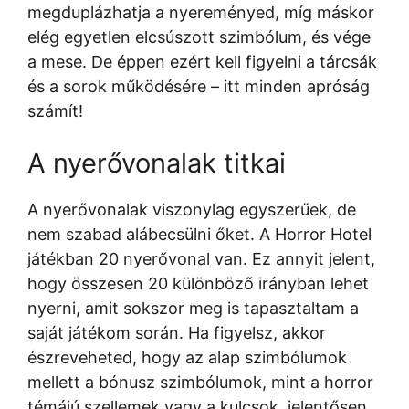
megduplázhatja a nyereményed, míg máskor
elég egyetlen elcsúszott szimbólum, és vége
a mese. De éppen ezért kell figyelni a tárcsák
és a sorok működésére – itt minden apróság
számít!
A nyerővonalak titkai
A nyerővonalak viszonylag egyszerűek, de
nem szabad alábecsülni őket. A Horror Hotel
játékban 20 nyerővonal van. Ez annyit jelent,
hogy összesen 20 különböző irányban lehet
nyerni, amit sokszor meg is tapasztaltam a
saját játékom során. Ha figyelsz, akkor
észreveheted, hogy az alap szimbólumok
mellett a bónusz szimbólumok, mint a horror
témájú szellemek vagy a kulcsok, jelentősen