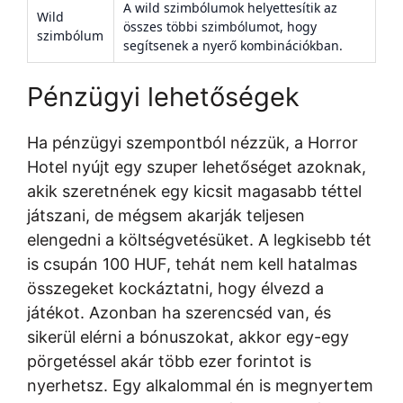
A wild szimbólumok helyettesítik az
Wild
összes többi szimbólumot, hogy
szimbólum
segítsenek a nyerő kombinációkban.
Pénzügyi lehetőségek
Ha pénzügyi szempontból nézzük, a Horror
Hotel nyújt egy szuper lehetőséget azoknak,
akik szeretnének egy kicsit magasabb téttel
játszani, de mégsem akarják teljesen
elengedni a költségvetésüket. A legkisebb tét
is csupán 100 HUF, tehát nem kell hatalmas
összegeket kockáztatni, hogy élvezd a
játékot. Azonban ha szerencséd van, és
sikerül elérni a bónuszokat, akkor egy-egy
pörgetéssel akár több ezer forintot is
nyerhetsz. Egy alkalommal én is megnyertem