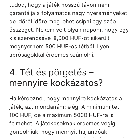
tudod, hogy a játék hosszú távon nem
garantálja a folyamatos nagy nyereményeket,
de időről időre meg lehet csípni egy szép
összeget. Nekem volt olyan napom, hogy egy
kis szerencsével 8,000 HUF-ot sikerült
megnyernem 500 HUF-os tétből. Ilyen
apróságokkal érdemes számolni.
4. Tét és pörgetés –
mennyire kockázatos?
Ha kérdeznél, hogy mennyire kockázatos a
játék, azt mondanám: elég. A minimum tét
100 HUF, de a maximum 5000 HUF-ra is
felmehet. A játékosoknak érdemes végig
gondolniuk, hogy mennyit hajlandóak