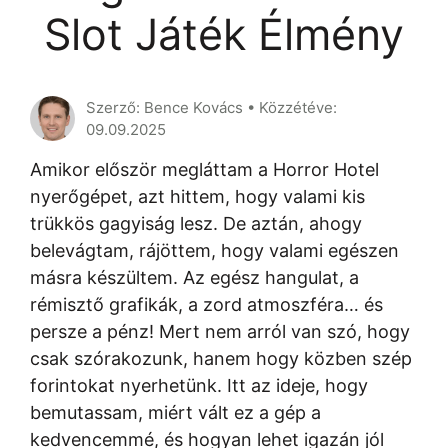
Slot Játék Élmény
Szerző: Bence Kovács • Közzétéve:
09.09.2025
Amikor először megláttam a Horror Hotel
nyerőgépet, azt hittem, hogy valami kis
trükkös gagyiság lesz. De aztán, ahogy
belevágtam, rájöttem, hogy valami egészen
másra készültem. Az egész hangulat, a
rémisztő grafikák, a zord atmoszféra… és
persze a pénz! Mert nem arról van szó, hogy
csak szórakozunk, hanem hogy közben szép
forintokat nyerhetünk. Itt az ideje, hogy
bemutassam, miért vált ez a gép a
kedvencemmé, és hogyan lehet igazán jól