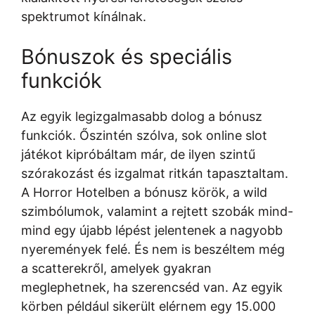
spektrumot kínálnak.
Bónuszok és speciális
funkciók
Az egyik legizgalmasabb dolog a bónusz
funkciók. Őszintén szólva, sok online slot
játékot kipróbáltam már, de ilyen szintű
szórakozást és izgalmat ritkán tapasztaltam.
A Horror Hotelben a bónusz körök, a wild
szimbólumok, valamint a rejtett szobák mind-
mind egy újabb lépést jelentenek a nagyobb
nyeremények felé. És nem is beszéltem még
a scatterekről, amelyek gyakran
meglephetnek, ha szerencséd van. Az egyik
körben például sikerült elérnem egy 15.000