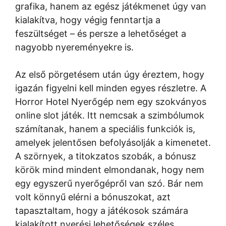
grafika, hanem az egész játékmenet úgy van
kialakítva, hogy végig fenntartja a
feszültséget – és persze a lehetőséget a
nagyobb nyereményekre is.
Az első pörgetésem után úgy éreztem, hogy
igazán figyelni kell minden egyes részletre. A
Horror Hotel Nyerőgép nem egy szokványos
online slot játék. Itt nemcsak a szimbólumok
számítanak, hanem a speciális funkciók is,
amelyek jelentősen befolyásolják a kimenetet.
A szörnyek, a titokzatos szobák, a bónusz
körök mind mindent elmondanak, hogy nem
egy egyszerű nyerőgépről van szó. Bár nem
volt könnyű elérni a bónuszokat, azt
tapasztaltam, hogy a játékosok számára
kialakított nyerési lehetőségek széles