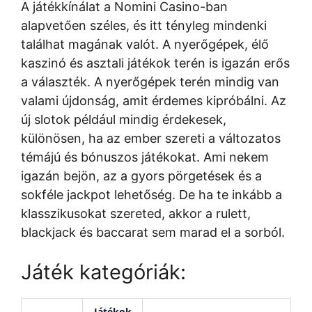
A játékkínálat a Nomini Casino-ban
alapvetően széles, és itt tényleg mindenki
találhat magának valót. A nyerőgépek, élő
kaszinó és asztali játékok terén is igazán erős
a választék. A nyerőgépek terén mindig van
valami újdonság, amit érdemes kipróbálni. Az
új slotok például mindig érdekesek,
különösen, ha az ember szereti a változatos
témájú és bónuszos játékokat. Ami nekem
igazán bejön, az a gyors pörgetések és a
sokféle jackpot lehetőség. De ha te inkább a
klasszikusokat szereted, akkor a rulett,
blackjack és baccarat sem marad el a sorból.
Játék kategóriák:
Játékok