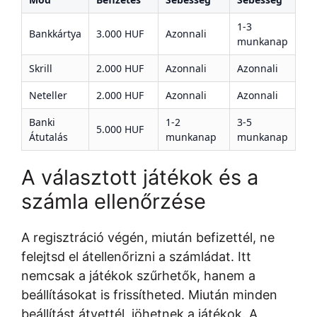
1-3
Bankkártya
3.000 HUF
Azonnali
munkanap
Skrill
2.000 HUF
Azonnali
Azonnali
Neteller
2.000 HUF
Azonnali
Azonnali
Banki
1-2
3-5
5.000 HUF
Átutalás
munkanap
munkanap
A választott játékok és a
számla ellenőrzése
A regisztráció végén, miután befizettél, ne
felejtsd el átellenőrizni a számládat. Itt
nemcsak a játékok szűrhetők, hanem a
beállításokat is frissítheted. Miután minden
beállítást átvettél, jöhetnek a játékok. A