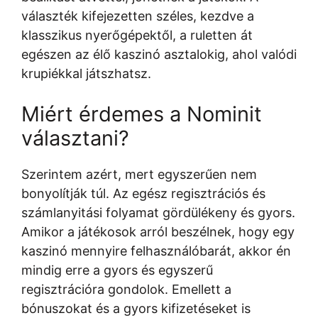
választék kifejezetten széles, kezdve a
klasszikus nyerőgépektől, a ruletten át
egészen az élő kaszinó asztalokig, ahol valódi
krupiékkal játszhatsz.
Miért érdemes a Nominit
választani?
Szerintem azért, mert egyszerűen nem
bonyolítják túl. Az egész regisztrációs és
számlanyitási folyamat gördülékeny és gyors.
Amikor a játékosok arról beszélnek, hogy egy
kaszinó mennyire felhasználóbarát, akkor én
mindig erre a gyors és egyszerű
regisztrációra gondolok. Emellett a
bónuszokat és a gyors kifizetéseket is