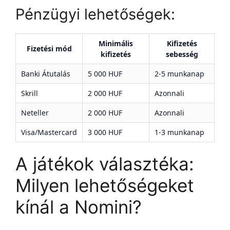
Pénzügyi lehetőségek:
Minimális
Kifizetés
Fizetési mód
kifizetés
sebesség
Banki Átutalás
5 000 HUF
2-5 munkanap
Skrill
2 000 HUF
Azonnali
Neteller
2 000 HUF
Azonnali
Visa/Mastercard
3 000 HUF
1-3 munkanap
A játékok választéka:
Milyen lehetőségeket
kínál a Nomini?