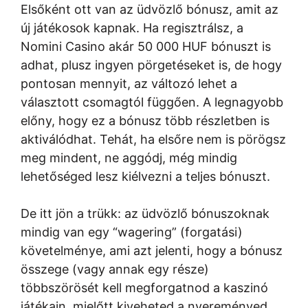
Elsőként ott van az üdvözlő bónusz, amit az
új játékosok kapnak. Ha regisztrálsz, a
Nomini Casino akár 50 000 HUF bónuszt is
adhat, plusz ingyen pörgetéseket is, de hogy
pontosan mennyit, az változó lehet a
választott csomagtól függően. A legnagyobb
előny, hogy ez a bónusz több részletben is
aktiválódhat. Tehát, ha elsőre nem is pörögsz
meg mindent, ne aggódj, még mindig
lehetőséged lesz kiélvezni a teljes bónuszt.
De itt jön a trükk: az üdvözlő bónuszoknak
mindig van egy “wagering” (forgatási)
követelménye, ami azt jelenti, hogy a bónusz
összege (vagy annak egy része)
többszörösét kell megforgatnod a kaszinó
játékain, mielőtt kiveheted a nyereményed.