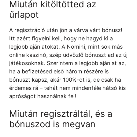
Miután kitöltötted az
űrlapot
A regisztráció után jön a várva várt bónusz!
Itt azért figyelni kell, hogy ne hagyd ki a
legjobb ajánlatokat. A Nomini, mint sok más
online kaszinó, szép üdvözlő bónuszt ad az új
játékosoknak. Szerintem a legjobb ajánlat az,
ha a befizetésed első három részére is
bónuszt kapsz, akár 100%-ot is, de csak ha
érdemes rá – tehát nem mindenféle hátsó kis
apróságot használnak fel!
Miután regisztráltál, és a
bónuszod is megvan