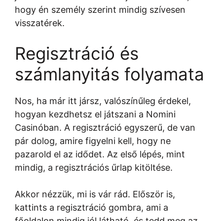
hogy én személy szerint mindig szívesen
visszatérek.
Regisztráció és
számlanyitás folyamata
Nos, ha már itt jársz, valószínűleg érdekel,
hogyan kezdhetsz el játszani a Nomini
Casinóban. A regisztráció egyszerű, de van
pár dolog, amire figyelni kell, hogy ne
pazarold el az idődet. Az első lépés, mint
mindig, a regisztrációs űrlap kitöltése.
Akkor nézzük, mi is vár rád. Először is,
kattints a regisztráció gombra, ami a
főoldalon mindig jól látható, és tedd meg az