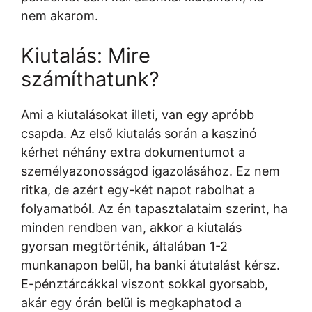
nem akarom.
Kiutalás: Mire
számíthatunk?
Ami a kiutalásokat illeti, van egy apróbb
csapda. Az első kiutalás során a kaszinó
kérhet néhány extra dokumentumot a
személyazonosságod igazolásához. Ez nem
ritka, de azért egy-két napot rabolhat a
folyamatból. Az én tapasztalataim szerint, ha
minden rendben van, akkor a kiutalás
gyorsan megtörténik, általában 1-2
munkanapon belül, ha banki átutalást kérsz.
E-pénztárcákkal viszont sokkal gyorsabb,
akár egy órán belül is megkaphatod a