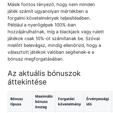
Másik fontos tényező, hogy nem minden
játék számít ugyanolyan mértékben a
forgalmi követelmények teljesítésében.
Például a nyerőgépek 100%-ban
hozzájárulhatnak, míg a blackjack vagy rulett
játékok csak 10%-ot számítanak be. Szóval
mielőtt belevágsz, mindig ellenőrizd, hogy a
választott játékok valóban segítenek-e a
bónusz megforgatásában.
Az aktuális bónuszok
áttekintése
Maximális
Bónusz
Forgatási
Érvényességi
bónusz
típusa
követelmény
idő
összeg