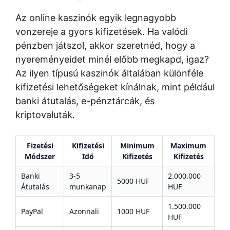
Az online kaszinók egyik legnagyobb
vonzereje a gyors kifizetések. Ha valódi
pénzben játszol, akkor szeretnéd, hogy a
nyereményeidet minél előbb megkapd, igaz?
Az ilyen típusú kaszinók általában különféle
kifizetési lehetőségeket kínálnak, mint például
banki átutalás, e-pénztárcák, és
kriptovaluták.
Fizetési
Kifizetési
Minimum
Maximum
Módszer
Idő
Kifizetés
Kifizetés
Banki
3-5
2.000.000
5000 HUF
Átutalás
munkanap
HUF
1.500.000
PayPal
Azonnali
1000 HUF
HUF