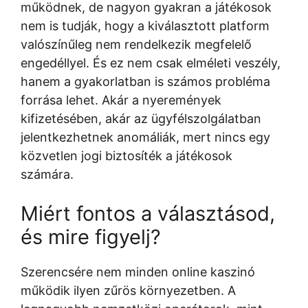
működnek, de nagyon gyakran a játékosok
nem is tudják, hogy a kiválasztott platform
valószínűleg nem rendelkezik megfelelő
engedéllyel. És ez nem csak elméleti veszély,
hanem a gyakorlatban is számos probléma
forrása lehet. Akár a nyeremények
kifizetésében, akár az ügyfélszolgálatban
jelentkezhetnek anomáliák, mert nincs egy
közvetlen jogi biztosíték a játékosok
számára.
Miért fontos a választásod,
és mire figyelj?
Szerencsére nem minden online kaszinó
működik ilyen zűrös környezetben. A