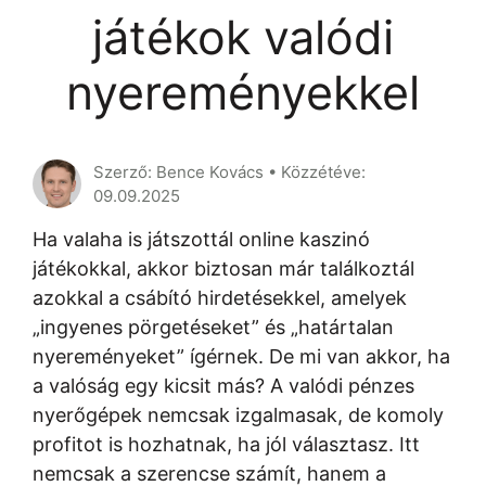
játékok valódi
nyereményekkel
Szerző: Bence Kovács • Közzétéve:
09.09.2025
Ha valaha is játszottál online kaszinó
játékokkal, akkor biztosan már találkoztál
azokkal a csábító hirdetésekkel, amelyek
„ingyenes pörgetéseket” és „határtalan
nyereményeket” ígérnek. De mi van akkor, ha
a valóság egy kicsit más? A valódi pénzes
nyerőgépek nemcsak izgalmasak, de komoly
profitot is hozhatnak, ha jól választasz. Itt
nemcsak a szerencse számít, hanem a