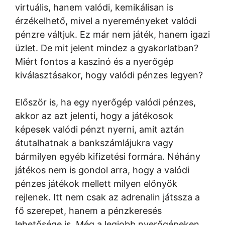
virtuális, hanem valódi, kemikálisan is
érzékelhető, mivel a nyereményeket valódi
pénzre váltjuk. Ez már nem játék, hanem igazi
üzlet. De mit jelent mindez a gyakorlatban?
Miért fontos a kaszinó és a nyerőgép
kiválasztásakor, hogy valódi pénzes legyen?
Először is, ha egy nyerőgép valódi pénzes,
akkor az azt jelenti, hogy a játékosok
képesek valódi pénzt nyerni, amit aztán
átutalhatnak a bankszámlájukra vagy
bármilyen egyéb kifizetési formára. Néhány
játékos nem is gondol arra, hogy a valódi
pénzes játékok mellett milyen előnyök
rejlenek. Itt nem csak az adrenalin játssza a
fő szerepet, hanem a pénzkeresés
lehetősége is. Még a legjobb nyerőgépeken