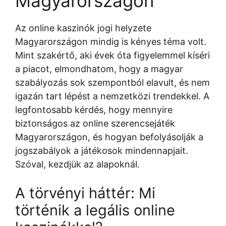
Magyarországon
Az online kaszinók jogi helyzete
Magyarországon mindig is kényes téma volt.
Mint szakértő, aki évek óta figyelemmel kíséri
a piacot, elmondhatom, hogy a magyar
szabályozás sok szempontból elavult, és nem
igazán tart lépést a nemzetközi trendekkel. A
legfontosabb kérdés, hogy mennyire
biztonságos az online szerencsejáték
Magyarországon, és hogyan befolyásolják a
jogszabályok a játékosok mindennapjait.
Szóval, kezdjük az alapoknál.
A törvényi háttér: Mi
történik a legális online