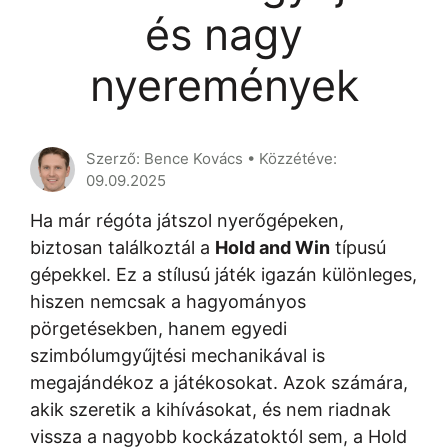
és nagy
nyeremények
Szerző: Bence Kovács • Közzétéve:
09.09.2025
Ha már régóta játszol nyerőgépeken,
biztosan találkoztál a
Hold and Win
típusú
gépekkel. Ez a stílusú játék igazán különleges,
hiszen nemcsak a hagyományos
pörgetésekben, hanem egyedi
szimbólumgyűjtési mechanikával is
megajándékoz a játékosokat. Azok számára,
akik szeretik a kihívásokat, és nem riadnak
vissza a nagyobb kockázatoktól sem, a Hold