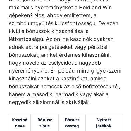
maximális nyereményeket a Hold and Win
gépeken? Nos, ahogy említettem, a
szimbólumgyűjtés kulcsfontosságú. De ezen
kívül a bónuszok kihasználása is
létfontosságú. Az online kaszinók gyakran
adnak extra pörgetéseket vagy pénzbeli
bónuszokat, amiket érdemes kihasználni,
hogy növeld az esélyeidet a nagyobb
nyereményekre. Én például mindig igyekszem
kihasználni azokat a kaszinókat, amik a
bónuszaikat nemcsak az első befizetéseknél,
hanem a második, harmadik vagy akár a
negyedik alkalomnál is aktiválják.
Kaszinó
Bónusz
Bónusz
Nyitott
neve
típus
összeg
játékok