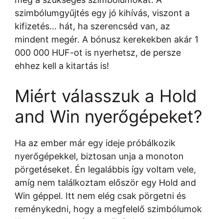
szimbólumgyűjtés egy jó kihívás, viszont a
kifizetés… hát, ha szerencséd van, az
mindent megér. A bónusz kerekekben akár 1
000 000 HUF-ot is nyerhetsz, de persze
ehhez kell a kitartás is!
Miért válasszuk a Hold
and Win nyerőgépeket?
Ha az ember már egy ideje próbálkozik
nyerőgépekkel, biztosan unja a monoton
pörgetéseket. Én legalábbis így voltam vele,
amíg nem találkoztam először egy Hold and
Win géppel. Itt nem elég csak pörgetni és
reménykedni, hogy a megfelelő szimbólumok