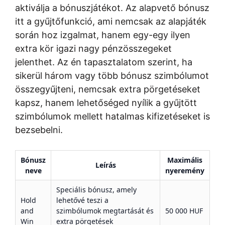
aktiválja a bónuszjátékot. Az alapvető bónusz
itt a gyűjtőfunkció, ami nemcsak az alapjáték
során hoz izgalmat, hanem egy-egy ilyen
extra kör igazi nagy pénzösszegeket
jelenthet. Az én tapasztalatom szerint, ha
sikerül három vagy több bónusz szimbólumot
összegyűjteni, nemcsak extra pörgetéseket
kapsz, hanem lehetőséged nyílik a gyűjtött
szimbólumok mellett hatalmas kifizetéseket is
bezsebelni.
Bónusz
Maximális
Leírás
neve
nyeremény
Speciális bónusz, amely
Hold
lehetővé teszi a
and
szimbólumok megtartását és
50 000 HUF
Win
extra pörgetések