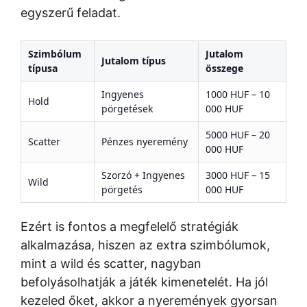
egyszerű feladat.
Szimbólum
Jutalom
Jutalom típus
típusa
összege
Ingyenes
1000 HUF – 10
Hold
pörgetések
000 HUF
5000 HUF – 20
Scatter
Pénzes nyeremény
000 HUF
Szorzó + Ingyenes
3000 HUF – 15
Wild
pörgetés
000 HUF
Ezért is fontos a megfelelő stratégiák
alkalmazása, hiszen az extra szimbólumok,
mint a wild és scatter, nagyban
befolyásolhatják a játék kimenetelét. Ha jól
kezeled őket, akkor a nyeremények gyorsan