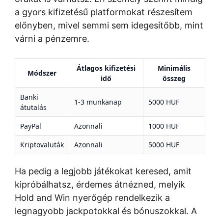
a gyors kifizetésű platformokat részesítem
előnyben, mivel semmi sem idegesítőbb, mint
várni a pénzemre.
Átlagos kifizetési
Minimális
Módszer
idő
összeg
Banki
1-3 munkanap
5000 HUF
átutalás
PayPal
Azonnali
1000 HUF
Kriptovaluták
Azonnali
5000 HUF
Ha pedig a legjobb játékokat keresed, amit
kipróbálhatsz, érdemes átnézned, melyik
Hold and Win nyerőgép rendelkezik a
legnagyobb jackpotokkal és bónuszokkal. A