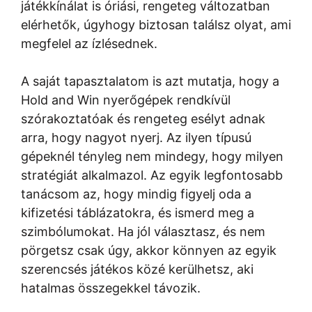
játékkínálat is óriási, rengeteg változatban
elérhetők, úgyhogy biztosan találsz olyat, ami
megfelel az ízlésednek.
A saját tapasztalatom is azt mutatja, hogy a
Hold and Win nyerőgépek rendkívül
szórakoztatóak és rengeteg esélyt adnak
arra, hogy nagyot nyerj. Az ilyen típusú
gépeknél tényleg nem mindegy, hogy milyen
stratégiát alkalmazol. Az egyik legfontosabb
tanácsom az, hogy mindig figyelj oda a
kifizetési táblázatokra, és ismerd meg a
szimbólumokat. Ha jól választasz, és nem
pörgetsz csak úgy, akkor könnyen az egyik
szerencsés játékos közé kerülhetsz, aki
hatalmas összegekkel távozik.