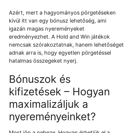
Azért, mert a hagyományos pörgetéseken
kívül itt van egy bónusz lehetőség, ami
igazán magas nyereményeket
eredményezhet. A Hold and Win játékok
nemcsak szórakoztatnak, hanem lehetőséget
adnak arra is, hogy egyetlen pörgetéssel
hatalmas összegeket nyerj.
Bónuszok és
kifizetések – Hogyan
maximalizáljuk a
nyereményeinket?
Most jön a neheze. Hogyan érhetjük el a