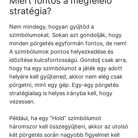
Miért fontos a megfelelő
stratégia?
Nem mindegy, hogyan gyűjtöd a
szimbólumokat. Sokan azt gondolják, hogy
minden pörgetés egyformán fontos, de nem!
A szimbólumok pontos helyezkedése és
időzítése kulcsfontosságú. Gondolj csak arra,
hogy ha egy szimbólumot a játék egy adott
helyére kell gyűjtened, akkor nem elég csak
pörgetni, mint egy gép. Egy-egy pörgetés
stratégiailag is helyes irányba kell, hogy
vezessen.
Például, ha egy “Hold” szimbólumot
háromszor kell összegyűjteni, akkor az utolsó
két pörgetés során nagyobb figyelmet kell