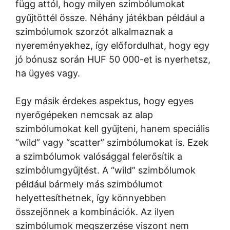
függ attól, hogy milyen szimbólumokat
gyűjtöttél össze. Néhány játékban például a
szimbólumok szorzót alkalmaznak a
nyereményekhez, így előfordulhat, hogy egy
jó bónusz során HUF 50 000-et is nyerhetsz,
ha ügyes vagy.
Egy másik érdekes aspektus, hogy egyes
nyerőgépeken nemcsak az alap
szimbólumokat kell gyűjteni, hanem speciális
“wild” vagy “scatter” szimbólumokat is. Ezek
a szimbólumok valósággal felerősítik a
szimbólumgyűjtést. A “wild” szimbólumok
például bármely más szimbólumot
helyettesíthetnek, így könnyebben
összejönnek a kombinációk. Az ilyen
szimbólumok megszerzése viszont nem