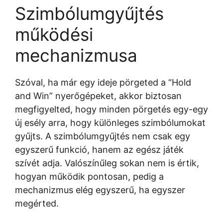
Szimbólumgyűjtés
működési
mechanizmusa
Szóval, ha már egy ideje pörgeted a “Hold
and Win” nyerőgépeket, akkor biztosan
megfigyelted, hogy minden pörgetés egy-egy
új esély arra, hogy különleges szimbólumokat
gyűjts. A szimbólumgyűjtés nem csak egy
egyszerű funkció, hanem az egész játék
szívét adja. Valószínűleg sokan nem is értik,
hogyan működik pontosan, pedig a
mechanizmus elég egyszerű, ha egyszer
megérted.