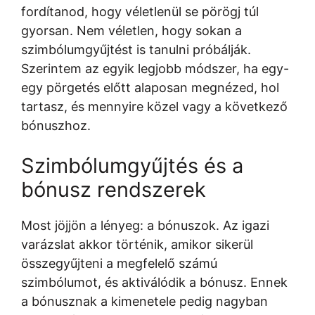
fordítanod, hogy véletlenül se pörögj túl
gyorsan. Nem véletlen, hogy sokan a
szimbólumgyűjtést is tanulni próbálják.
Szerintem az egyik legjobb módszer, ha egy-
egy pörgetés előtt alaposan megnézed, hol
tartasz, és mennyire közel vagy a következő
bónuszhoz.
Szimbólumgyűjtés és a
bónusz rendszerek
Most jöjjön a lényeg: a bónuszok. Az igazi
varázslat akkor történik, amikor sikerül
összegyűjteni a megfelelő számú
szimbólumot, és aktiválódik a bónusz. Ennek
a bónusznak a kimenetele pedig nagyban