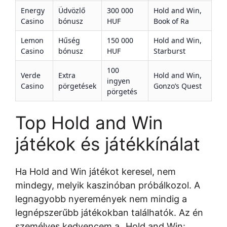
Energy
Üdvözlő
300 000
Hold and Win,
Casino
bónusz
HUF
Book of Ra
Lemon
Hűség
150 000
Hold and Win,
Casino
bónusz
HUF
Starburst
100
Verde
Extra
Hold and Win,
ingyen
Casino
pörgetések
Gonzo’s Quest
pörgetés
Top Hold and Win
játékok és játékkínálat
Ha Hold and Win játékot keresel, nem
mindegy, melyik kaszinóban próbálkozol. A
legnagyobb nyeremények nem mindig a
legnépszerűbb játékokban találhatók. Az én
személyes kedvencem a „Hold and Win: