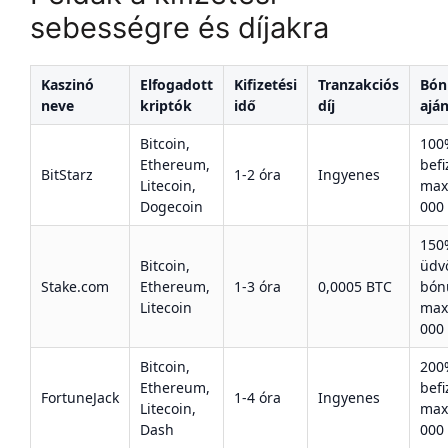
sebességre és díjakra
Kaszinó
Elfogadott
Kifizetési
Tranzakciós
Bón
neve
kriptók
idő
díj
aján
Bitcoin,
100
Ethereum,
befi
BitStarz
1-2 óra
Ingyenes
Litecoin,
max
Dogecoin
000
150
Bitcoin,
üdv
Stake.com
Ethereum,
1-3 óra
0,0005 BTC
bón
Litecoin
max
000
Bitcoin,
200
Ethereum,
befi
FortuneJack
1-4 óra
Ingyenes
Litecoin,
max
Dash
000