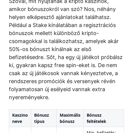
Szóval, mit nyújtanak a kripto kaszinók,
amikor bónuszokról van szó? Nos, néhány
helyen elképesztő ajánlatokat találhatsz.
Például a Stake kínálatában a regisztrációs
bónuszok mellett különböző kripto-
csomagokkal is találkozhatsz, amelyek akár
50%-os bónuszt kínálnak az első
befizetésedre. Sőt, ha egy új játékot próbálsz
ki, gyakran kapsz free spin-eket is. De nem
csak az új játékosok vannak kényeztetve, a
rendszeres promóciók és versenyek révén
folyamatosan új esélyeid vannak extra
nyereményekre.
Kaszino
Bónusz
Maximális
Bónusz
neve
típus
bónusz
feltételek
Min. befizetés: