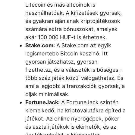
Litecoin és más altcoinok is
használhatóak. A kifizetések gyorsak,
és gyakran ajánlanak kriptojátékosok
számára extra bónuszokat, amelyek
akár 100 000 HUF-t is érhetnek.
Stake.com
: A Stake.com az egyik
legismertebb Bitcoin kaszinó. Itt
gyorsan játszhatsz, gyorsan
fizethetsz, és a választék is bőséges –
több száz játék közül válogathatsz. És
ami a legjobb: a tranzakciók gyorsak, a
díjak minimálisak.
FortuneJack
: A FortuneJack szintén
kiemelkedő, ha kriptovalutákra építed a
játékot. Az online nyerőgépek, póker
és asztali játékok is elérhetők, és az
ügyfélszolgálat is kifejezetten