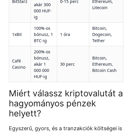
BitStarz
0-15 perc
Ethereum,
akár 300
Litecoin
000 HUF-
ig
100%-os
Bitcoin,
1xBit
bónusz, 1
1 óra
Dogecoin,
BTC-ig
Tether
200%-os
bónusz,
Bitcoin,
Café
akár 1
30 perc
Ethereum,
Casino
000 000
Bitcoin Cash
HUF-ig
Miért válassz kriptovalutát a
hagyományos pénzek
helyett?
Egyszerű, gyors, és a tranzakciók költségei is