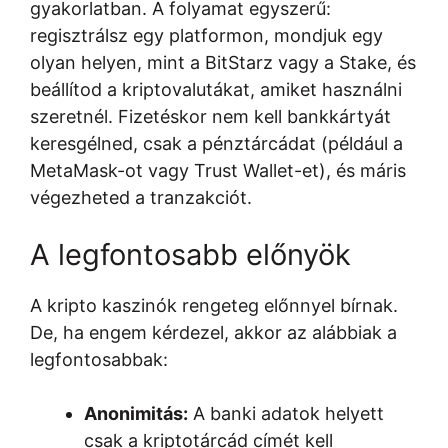
gyakorlatban. A folyamat egyszerű:
regisztrálsz egy platformon, mondjuk egy
olyan helyen, mint a BitStarz vagy a Stake, és
beállítod a kriptovalutákat, amiket használni
szeretnél. Fizetéskor nem kell bankkártyát
keresgélned, csak a pénztárcádat (például a
MetaMask-ot vagy Trust Wallet-et), és máris
végezheted a tranzakciót.
A legfontosabb előnyök
A kripto kaszinók rengeteg előnnyel bírnak.
De, ha engem kérdezel, akkor az alábbiak a
legfontosabbak:
Anonimitás:
A banki adatok helyett
csak a kriptotárcád címét kell