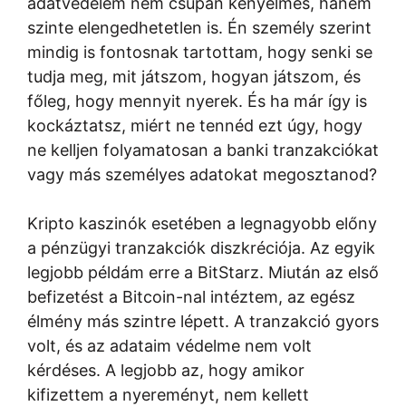
adatvédelem nem csupán kényelmes, hanem
szinte elengedhetetlen is. Én személy szerint
mindig is fontosnak tartottam, hogy senki se
tudja meg, mit játszom, hogyan játszom, és
főleg, hogy mennyit nyerek. És ha már így is
kockáztatsz, miért ne tennéd ezt úgy, hogy
ne kelljen folyamatosan a banki tranzakciókat
vagy más személyes adatokat megosztanod?
Kripto kaszinók esetében a legnagyobb előny
a pénzügyi tranzakciók diszkréciója. Az egyik
legjobb példám erre a BitStarz. Miután az első
befizetést a Bitcoin-nal intéztem, az egész
élmény más szintre lépett. A tranzakció gyors
volt, és az adataim védelme nem volt
kérdéses. A legjobb az, hogy amikor
kifizettem a nyereményt, nem kellett