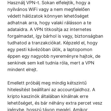
Használj VPN-t. Sokan elfelejtik, hogy a
nyilvános WiFi vagy a nem megfelelően
védett hálózatok könnyen lehetőséget
adhatnak arra, hogy valaki rálásson a te
adataidra. A VPN titkosítja az internetes
forgalmadat, így bárhol is vagy, biztonságban
tudhatod a tranzakciókat. Képzeld el, hogy
egy pesti kávézóban ülök, a laptopomon
éppen egy nagyobb nyereményre hajtok, de
senkinek sem kell tudnia róla, mert a VPN
mindent elrejt.
Emellett próbálj meg mindig kétszintű
hitelesítést beállítani az accountjaidhoz. A
kripto kaszinók általában kínálnak erre
lehetőséget, és bár néhány extra percet vesz
igénybe, hosszú távon megéri. Amikor