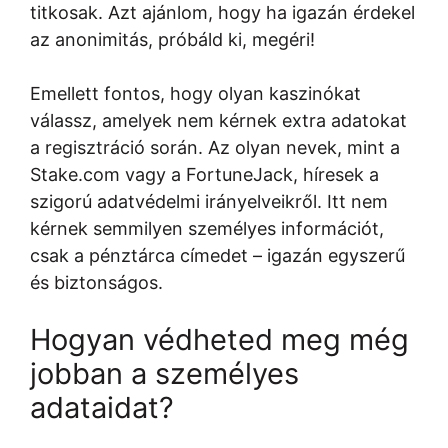
titkosak. Azt ajánlom, hogy ha igazán érdekel
az anonimitás, próbáld ki, megéri!
Emellett fontos, hogy olyan kaszinókat
válassz, amelyek nem kérnek extra adatokat
a regisztráció során. Az olyan nevek, mint a
Stake.com vagy a FortuneJack, híresek a
szigorú adatvédelmi irányelveikről. Itt nem
kérnek semmilyen személyes információt,
csak a pénztárca címedet – igazán egyszerű
és biztonságos.
Hogyan védheted meg még
jobban a személyes
adataidat?