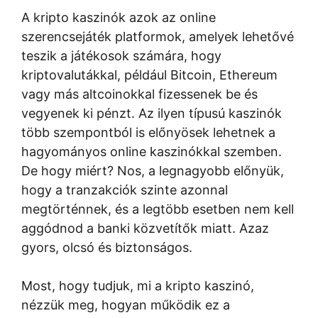
A kripto kaszinók azok az online
szerencsejáték platformok, amelyek lehetővé
teszik a játékosok számára, hogy
kriptovalutákkal, például Bitcoin, Ethereum
vagy más altcoinokkal fizessenek be és
vegyenek ki pénzt. Az ilyen típusú kaszinók
több szempontból is előnyösek lehetnek a
hagyományos online kaszinókkal szemben.
De hogy miért? Nos, a legnagyobb előnyük,
hogy a tranzakciók szinte azonnal
megtörténnek, és a legtöbb esetben nem kell
aggódnod a banki közvetítők miatt. Azaz
gyors, olcsó és biztonságos.
Most, hogy tudjuk, mi a kripto kaszinó,
nézzük meg, hogyan működik ez a