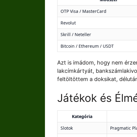
OTP Visa / MasterCard
Revolut
Skrill / Neteller
Bitcoin / Ethereum / USDT
Azt is imádom, hogy nem érzem
lakcímkártyát, bankszámlakivo
feltöltöttem a doksikat, délut
Játékok és Élm
Kategória
Slotok
Pragmatic Pla