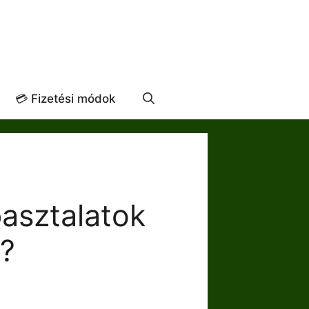
💳 Fizetési módok
asztalatok
i?