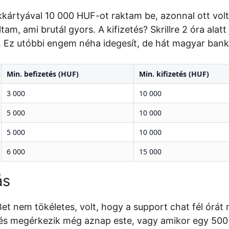
kártyával 10 000 HUF-ot raktam be, azonnal ott volt
tam, ami brutál gyors. A kifizetés? Skrillre 2 óra alat
ni. Ez utóbbi engem néha idegesít, de hát magyar bank
Min. befizetés (HUF)
Min. kifizetés (HUF)
3 000
10 000
5 000
10 000
5 000
10 000
6 000
15 000
ás
et nem tökéletes, volt, hogy a support chat fél órát 
tés megérkezik még aznap este, vagy amikor egy 50