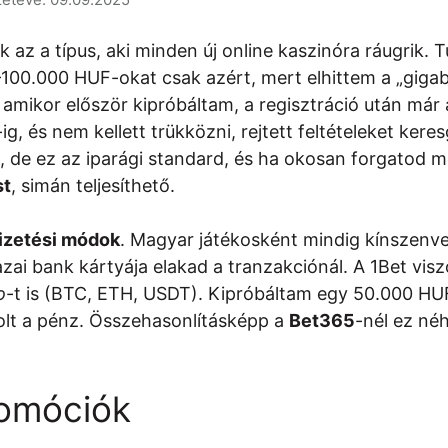
 a típus, aki minden új online kaszinóra ráugrik. Tú
–100.000 HUF-okat csak azért, mert elhittem a „gig
 amikor először kipróbáltam, a regisztráció után má
 és nem kellett trükközni, rejtett feltételeket keres
 de ez az iparági standard, és ha okosan forgatod 
st
, simán teljesíthető.
fizetési módok
. Magyar játékosként mindig kínszenve
azai bank kártyája elakad a tranzakciónál. A 1Bet vi
o
-t is (BTC, ETH, USDT). Kipróbáltam egy 50.000 HUF-
olt a pénz. Összehasonlításképp a
Bet365
-nél ez né
romóciók