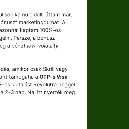
l sok kamu oldalt láttam már,
abónusz” marketingdumát. A
r azonnal kaptam 100%-os
gélni. Persze, a bónusz
meg a pénzt
low-volatility
dés, amikor csak Skrill vagy
szont támogatja a
OTP-s Visa
os kiutalást Revolutra: reggel
ha 2–3 nap. Na, itt nyerték meg