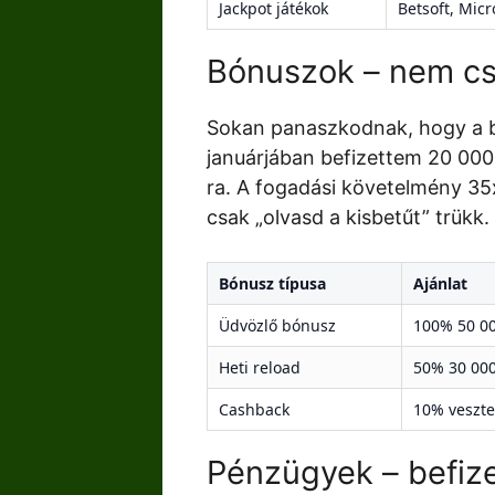
Jackpot játékok
Betsoft, Mic
Bónuszok – nem cs
Sokan panaszkodnak, hogy a bó
januárjában befizettem 20 00
ra. A fogadási követelmény 35x 
csak „olvasd a kisbetűt” trükk.
Bónusz típusa
Ajánlat
Üdvözlő bónusz
100% 50 00
Heti reload
50% 30 000
Cashback
10% veszte
Pénzügyek – befize