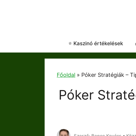
Skip
to
content
⭐ Kaszinó értékelések
Főoldal
»
Póker Stratégiák – T
Póker Straté
Szerző: Bence Kovács • Köz