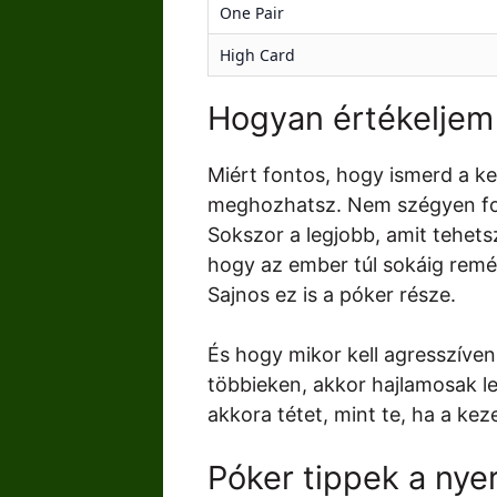
One Pair
High Card
Hogyan értékeljem
Miért fontos, hogy ismerd a k
meghozhatsz. Nem szégyen fold
Sokszor a legjobb, amit tehet
hogy az ember túl sokáig remén
Sajnos ez is a póker része.
És hogy mikor kell agresszíven
többieken, akkor hajlamosak le
akkora tétet, mint te, ha a kez
Póker tippek a nye