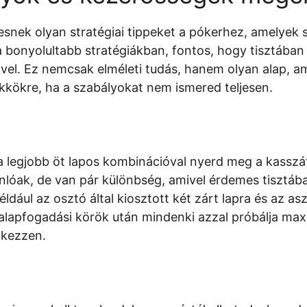
nek olyan stratégiai tippeket a pókerhez, amelyek 
a bonyolultabb stratégiákban, fontos, hogy tisztában
ivel. Ez nemcsak elméleti tudás, hanem olyan alap, am
rükkökre, ha a szabályokat nem ismered teljesen.
y a legjobb öt lapos kombinációval nyerd meg a kasszá
nlóak, de van pár különbség, amivel érdemes tisztába
ldául az osztó által kiosztott két zárt lapra és az as
alapfogadási körök után mindenki azzal próbálja max
lkezzen.