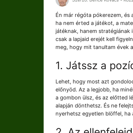
Én már régóta pókerezem, és a
ha nem érted a játékot, a mate
játéknak, hanem stratégiának i
csak a lapjaid erejét kell figy
meg, hogy mit tanultam évek a
1. Játssz a pozí
Lehet, hogy most azt gondolod,
előnyöd. Az a legjobb, ha miné
a gombon ülsz, és az előtted l
alapján dönthetsz. És ne felejt
nyerhetsz egyetlen blöffel, ha 
2. Az ellenfelei