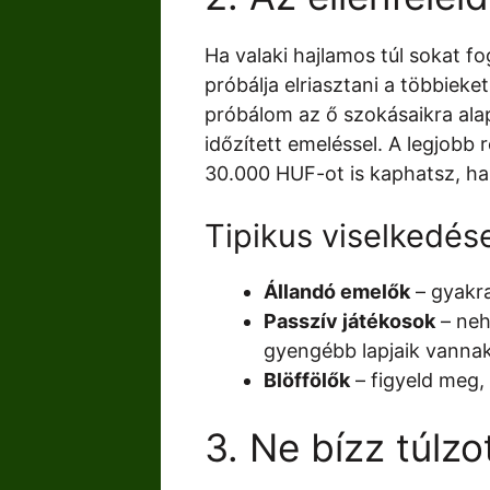
Ha valaki hajlamos túl sokat f
próbálja elriasztani a többie
próbálom az ő szokásaikra alap
időzített emeléssel. A legjobb 
30.000 HUF-ot is kaphatsz, ha j
Tipikus viselkedése
Állandó emelők
– gyakra
Passzív játékosok
– neh
gyengébb lapjaik vannak
Blöffölők
– figyeld meg,
3. Ne bízz túlzo