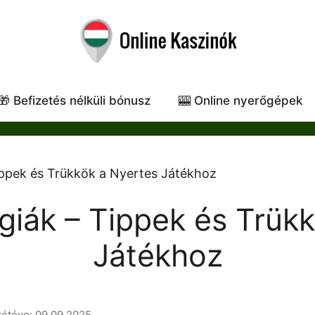
🎁 Befizetés nélküli bónusz
🎰 Online nyerőgépek
ippek és Trükkök a Nyertes Játékhoz
giák – Tippek és Trük
Játékhoz
zétéve: 09.09.2025