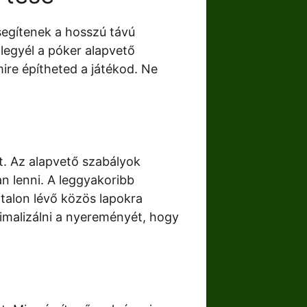
segítenek a hosszú távú
 legyél a póker alapvető
ire építheted a játékod. Ne
t. Az alapvető szabályok
n lenni. A leggyakoribb
ztalon lévő közös lapokra
imalizálni a nyereményét, hogy