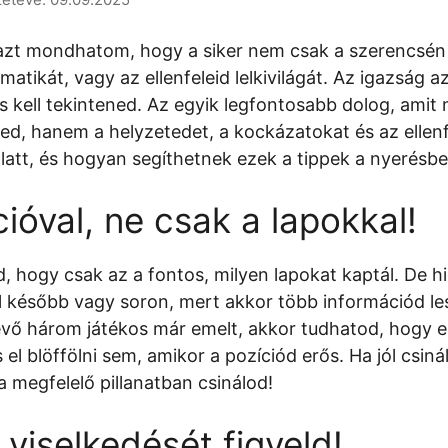
zt mondhatom, hogy a siker nem csak a szerencsén m
matikát, vagy az ellenfeleid lelkivilágát. Az igazság 
s kell tekintened. Az egyik legfontosabb dolog, amit
elned, hanem a helyzetedet, a kockázatokat és az ellen
latt, és hogyan segíthetnek ezek a tippek a nyerésbe
cióval, ne csak a lapokkal!
 hogy csak az a fontos, milyen lapokat kaptál. De hi
l később vagy soron, mert akkor több információd lesz
évő három játékos már emelt, akkor tudhatod, hogy er
s el blöffölni sem, amikor a pozíciód erős. Ha jól csin
a megfelelő pillanatban csinálod!
d viselkedését figyeld!