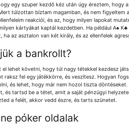
hogy egy szuper kezdő kéz után úgy éreztem, hogy a
 Mert túlzottan bíztam magamban, és nem figyeltem a
ellenfeleim reakciói, és az, hogy milyen lapokat mut
ilyen kártyákat kaptál kezdetben. Ha például A♠ K♣
ha az asztalon van két király, és az ellenfelek agre
jük a bankrollt?
el lehet követni, hogy túl nagy tétekkel kezdesz játs
 raksz fel egy játékkörre, és veszítesz. Hogyan fogsz
lni, és lehet, hogy már nem hozol tiszta döntéseket.
llt, és tartsd be a tétet, amit a saját pénzügyi helyz
zted a felét, akkor vedd észre, és tarts szünetet.
ine póker oldalak