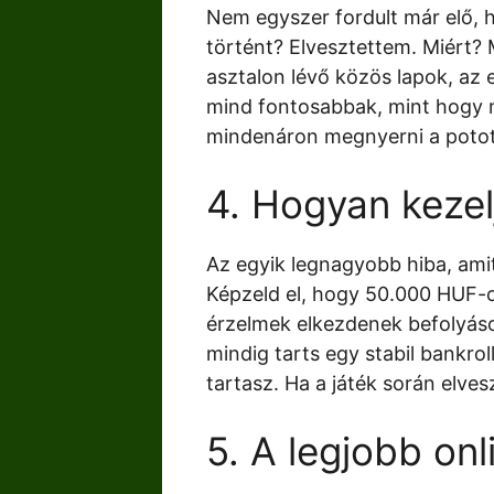
Nem egyszer fordult már elő, 
történt? Elvesztettem. Miért?
asztalon lévő közös lapok, az 
mind fontosabbak, mint hogy m
mindenáron megnyerni a potot, 
4. Hogyan kezel
Az egyik legnagyobb hiba, amit 
Képzeld el, hogy 50.000 HUF-ot
érzelmek elkezdenek befolyáso
mindig tarts egy stabil bankro
tartasz. Ha a játék során elves
5. A legjobb onl