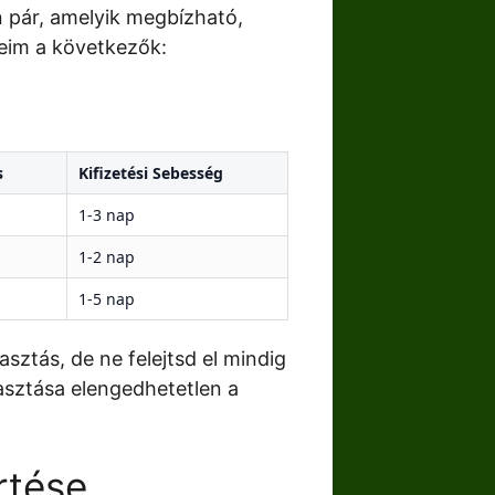
n pár, amelyik megbízható,
ceim a következők:
s
Kifizetési Sebesség
1-3 nap
1-2 nap
1-5 nap
sztás, de ne felejtsd el mindig
lasztása elengedhetetlen a
rtése