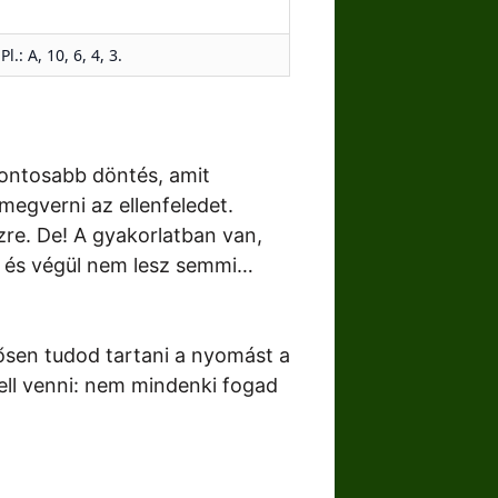
: A, 10, 6, 4, 3.
fontosabb döntés, amit
egverni az ellenfeledet.
re. De! A gyakorlatban van,
a, és végül nem lesz semmi…
rősen tudod tartani a nyomást a
kell venni: nem mindenki fogad