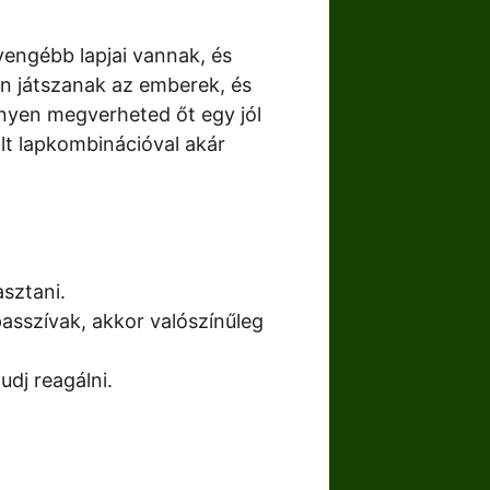
gyengébb lapjai vannak, és
an játszanak az emberek, és
nnyen megverheted őt egy jól
ált lapkombinációval akár
sztani.
asszívak, akkor valószínűleg
dj reagálni.