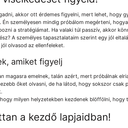
ogadni, akkor ott érdemes figyelni, mert lehet, hogy 
ket. Én személyesen mindig próbálom megérteni, hogy
ozni a stratégiámat. Ha valaki túl passzív, akkor kö
rész? A személyes tapasztalataim szerint egy jól eltal
ól olvasod az ellenfeleket.
k, amiket figyelj
n magasra emelnek, talán azért, mert próbálnak elria
ezebb őket olvasni, de ha látod, hogy sokszor csak p
.
 hogy milyen helyzetekben kezdenek blöffölni, hogy tu
ttan a kezdő lapjaidban!