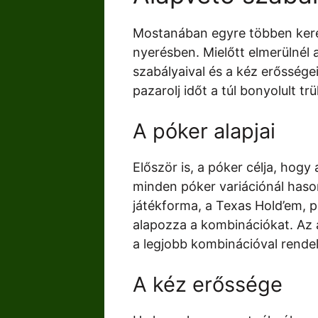
Mostanában egyre többen keres
nyerésben. Mielőtt elmerülnél 
szabályaival és a kéz erőssége
pazarolj időt a túl bonyolult t
A póker alapjai
Először is, a póker célja, hog
minden póker variációnál haso
játékforma, a Texas Hold’em, pé
alapozza a kombinációkat. Az 
a legjobb kombinációval rende
A kéz erőssége