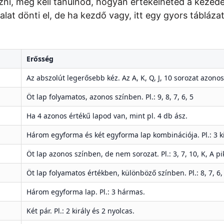
ni, meg kell tanulnod, hogyan értékelheted a kezede
at dönti el, de ha kezdő vagy, itt egy gyors tábláza
Erősség
Az abszolút legerősebb kéz. Az A, K, Q, J, 10 sorozat azono
Öt lap folyamatos, azonos színben. Pl.: 9, 8, 7, 6, 5
Ha 4 azonos értékű lapod van, mint pl. 4 db ász.
Három egyforma és két egyforma lap kombinációja. Pl.: 3 k
Öt lap azonos színben, de nem sorozat. Pl.: 3, 7, 10, K, A pi
Öt lap folyamatos értékben, különböző színben. Pl.: 8, 7, 6, 
Három egyforma lap. Pl.: 3 hármas.
Két pár. Pl.: 2 király és 2 nyolcas.