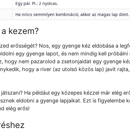
Egy pár. Pl.: 2 nyolcas.
Ha nincs semmilyen kombináció, akkor az magas lap dönt. Pl.
 a kezem?
ezed erősségét? Nos, egy gyenge kéz eldobása a leg
olni egy gyenge lapot, és nem mindig kell próbálni m
sz, hogy nem pazarolod a zsetonjaidat egy gyenge kéz
ykedik, hogy a river (az utolsó közös lap) javít rajt
 játszani? Ha például egy közepes kézzel már elég e
sznek eldobni a gyenge lapjaikat. Ezt is figyelembe 
ed elég erős!
réshez