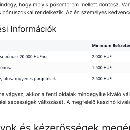
mindegy, hogy melyik pókerterem mellett döntesz. Va
es bónuszokkal rendelkezik. Az én személyes kedven
si Információk
Minimum Befizeté
ési bónusz 20.000 HUF-ig
2.000 HUF
bónusz
1.500 HUF
, plusz ingyenes pörgetések
2.500 HUF
 vágysz, akkor a fenti oldalak mindegyike kiváló vála
etési sebességek változását. A megfelelő kaszinó kivá
lyok és kézerősségek megé