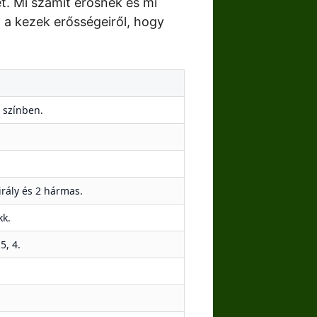
t. Mi számít erősnek és mi
t a kezek erősségeiről, hogy
s színben.
irály és 2 hármas.
kk.
5, 4.