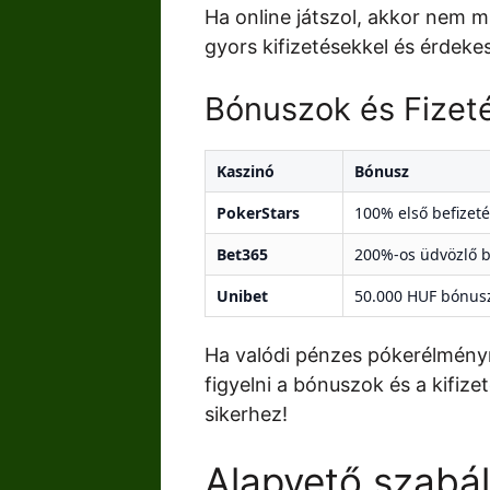
Ha online játszol, akkor nem 
gyors kifizetésekkel és érdek
Bónuszok és Fizeté
Kaszinó
Bónusz
PokerStars
100% első befizet
Bet365
200%-os üdvözlő 
Unibet
50.000 HUF bónusz
Ha valódi pénzes pókerélményre
figyelni a bónuszok és a kifiz
sikerhez!
Alapvető szabá