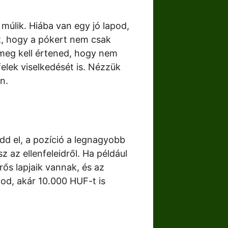
úlik. Hiába van egy jó lapod,
az, hogy a pókert nem csak
 meg kell értened, hogy nem
felek viselkedését is. Nézzük
n.
dd el, a pozíció a legnagyobb
 az ellenfeleidről. Ha például
ős lapjaik vannak, és az
álod, akár 10.000 HUF-t is