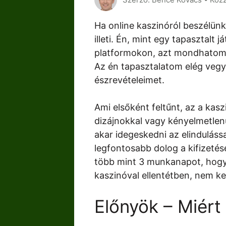
Ha online kaszinóról beszélünk
illeti. Én, mint egy tapasztalt
platformokon, azt mondhatom, 
Az én tapasztalatom elég vegy
észrevételeimet.
Ami elsőként feltűnt, az a kas
dizájnokkal vagy kényelmetlenü
akar idegeskedni az elindulássa
legfontosabb dolog a kifizetés
több mint 3 munkanapot, hogy 
kaszinóval ellentétben, nem k
Előnyök – Miért