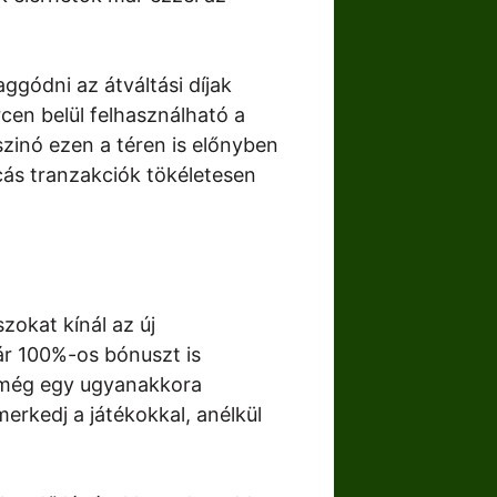
ggódni az átváltási díjak
cen belül felhasználható a
szinó ezen a téren is előnyben
cás tranzakciók tökéletesen
zokat kínál az új
ár 100%-os bónuszt is
nó még egy ugyanakkora
rkedj a játékokkal, anélkül