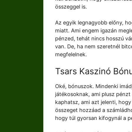
összeggel is.
Az egyik legnagyobb előny, hog
miatt. Ami engem igazán meglep
pénzed, tehát nincs hosszú vár
van. De, ha nem szeretnél bit
megfelelnek.
Tsars Kaszinó Bón
Oké, bónuszok. Mindenki imádja
játékosoknak, ami plusz pénzt
kaphatsz, ami azt jelenti, hog
összeget hozzáad a számládhoz
hogy túl gyorsan kifogynál a p