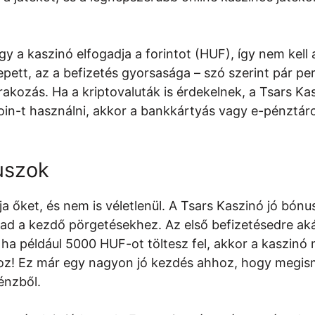
y a kaszinó elfogadja a forintot (HUF), így nem kell a
ett, az a befizetés gyorsasága – szó szerint pár per
akozás. Ha a kriptovaluták is érdekelnek, a Tsars Ka
coin-t használni, akkor a bankkártyás vagy e-pénztár
uszok
 őket, és nem is véletlenül. A Tsars Kaszinó jó bónus
 ad a kezdő pörgetésekhez. Az első befizetésedre ak
y ha például 5000 HUF-ot töltesz fel, akkor a kaszi
! Ez már egy nagyon jó kezdés ahhoz, hogy megisme
énzből.