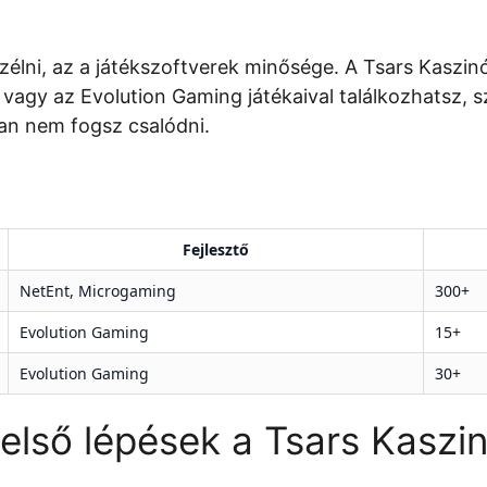
élni, az a játékszoftverek minősége. A Tsars Kaszinó
 vagy az Evolution Gaming játékaival találkozhatsz, 
an nem fogsz csalódni.
Fejlesztő
NetEnt, Microgaming
300+
Evolution Gaming
15+
Evolution Gaming
30+
 első lépések a Tsars Kaszi