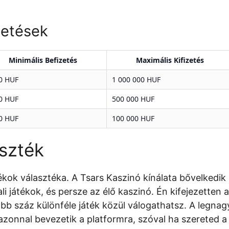
zetések
Minimális Befizetés
Maximális Kifizetés
0 HUF
1 000 000 HUF
0 HUF
500 000 HUF
0 HUF
100 000 HUF
szték
ékok választéka. A Tsars Kaszinó kínálata bővelkedik
li játékok, és persze az élő kaszinó. Én kifejezetten
bb száz különféle játék közül válogathatsz. A legn
 azonnal bevezetik a platformra, szóval ha szereted a 