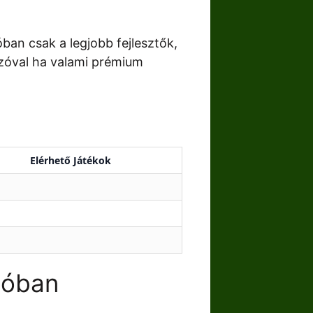
ban csak a legjobb fejlesztők,
szóval ha valami prémium
Elérhető Játékok
nóban