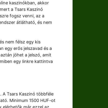
nline kaszinókban, akkor
 mert a Tsars Kaszinó
szre fogsz venni, az a
rendszer átlátható, és nem
 és nem félsz egy kis
n egy erős jelszavad és a
aztán jöhet a jelszó, amit
amiben egy linkre kattintva
k. A Tsars Kaszinó többféle
zható. Minimum 1500 HUF-ot
ok elérhetők már ezzel az