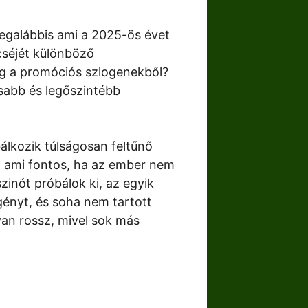
legalábbis ami a 2025-ös évet
ncséjét különböző
eg a promóciós szlogenekből?
sabb és legőszintébb
bálkozik túlságosan feltűnő
k, ami fontos, ha az ember nem
zinót próbálok ki, az egyik
gényt, és soha nem tartott
an rossz, mivel sok más