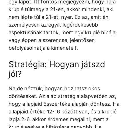
egy lapot. Itt fontos megjegyezni, hogy ha a
krupié túlmegy a 21-en, akkor mindenki, aki
nem lépte túl a 21-et, nyer. Ez az, amit én
személyesen az egyik legérdekesebb
aspektusának tartok, mert egy krupié hibája,
vagy éppen a szerencse, jelentősen
befolyásolhatja a kimenetelt.
Stratégia: Hogyan játszd
jól?
Na de nézzük, hogyan hozhatsz okos
döntéseket. Az alap stratégia alapvetően az,
hogy a lapjaid összértéke alapján döntesz. Ha
a lapjaid értéke 12-16 között van, és a krupié
lapja 2-6, akkor érdemes megállni, mert a
krupié esélye a hibázásra nagyobb. Ha