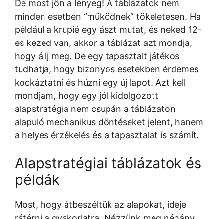
De most jön a lényeg! A táblázatok nem
minden esetben “működnek” tökéletesen. Ha
például a krupié egy ászt mutat, és neked 12-
es kezed van, akkor a táblázat azt mondja,
hogy állj meg. De egy tapasztalt játékos
tudhatja, hogy bizonyos esetekben érdemes
kockáztatni és húzni egy új lapot. Azt kell
mondjam, hogy egy jól kidolgozott
alapstratégia nem csupán a táblázaton
alapuló mechanikus döntéseket jelent, hanem
a helyes érzékelés és a tapasztalat is számít.
Alapstratégiai táblázatok és
példák
Most, hogy átbeszéltük az alapokat, ideje
rátérni a gyakorlatra. Nézzünk meg néhány