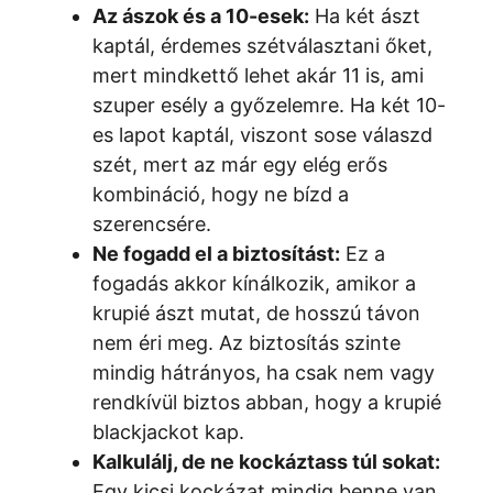
Az ászok és a 10-esek:
Ha két ászt
kaptál, érdemes szétválasztani őket,
mert mindkettő lehet akár 11 is, ami
szuper esély a győzelemre. Ha két 10-
es lapot kaptál, viszont sose válaszd
szét, mert az már egy elég erős
kombináció, hogy ne bízd a
szerencsére.
Ne fogadd el a biztosítást:
Ez a
fogadás akkor kínálkozik, amikor a
krupié ászt mutat, de hosszú távon
nem éri meg. Az biztosítás szinte
mindig hátrányos, ha csak nem vagy
rendkívül biztos abban, hogy a krupié
blackjackot kap.
Kalkulálj, de ne kockáztass túl sokat:
Egy kicsi kockázat mindig benne van,