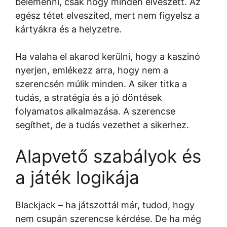
belemenni, csak hogy minden elveszett. Az
egész tétet elveszíted, mert nem figyelsz a
kártyákra és a helyzetre.
Ha valaha el akarod kerülni, hogy a kaszinó
nyerjen, emlékezz arra, hogy nem a
szerencsén múlik minden. A siker titka a
tudás, a stratégia és a jó döntések
folyamatos alkalmazása. A szerencse
segíthet, de a tudás vezethet a sikerhez.
Alapvető szabályok és
a játék logikája
Blackjack – ha játszottál már, tudod, hogy
nem csupán szerencse kérdése. De ha még