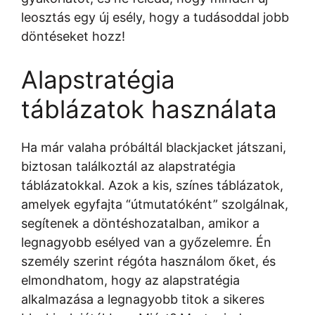
leosztás egy új esély, hogy a tudásoddal jobb
döntéseket hozz!
Alapstratégia
táblázatok használata
Ha már valaha próbáltál blackjacket játszani,
biztosan találkoztál az alapstratégia
táblázatokkal. Azok a kis, színes táblázatok,
amelyek egyfajta “útmutatóként” szolgálnak,
segítenek a döntéshozatalban, amikor a
legnagyobb esélyed van a győzelemre. Én
személy szerint régóta használom őket, és
elmondhatom, hogy az alapstratégia
alkalmazása a legnagyobb titok a sikeres