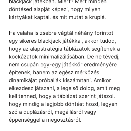
blackjack játékban. Miért? Mert minden
döntésed alapját képezi, hogy milyen
kártyákat kaptál, és mit mutat a krupié.
Ha valaha is zsebre vágtál néhány forintot
egy sikeres blackjack játékkal, akkor tudod,
hogy az alapstratégia táblázatok segítenek a
kockázatok minimalizálásában. De ne tévedj,
nem csupán egy-egy játékkör eredményére
építenek, hanem az egész mérkőzés
dinamikáját próbálják kiszámítani. Amikor
elkezdesz játszani, a legelső dolog, amit meg
kell tenned, hogy a táblázat szerint játszol,
hogy mindig a legjobb döntést hozd, legyen
szó a duplázásról, megállásról vagy
éppenséggel a megosztásról.