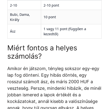
2-10
2-10 pont
Bubi, Dama,
10 pont
Király
1 vagy 11 pont (függően a
Ász
kezedtől)
Miért fontos a helyes
számolás?
Amikor én játszom, tényleg sokszor egy-egy
lap fog dönteni. Egy hibás döntés, egy
rosszul számolt ász, és máris 2000 HUF a
veszteség. Persze, mindenki hibázik, de minél
jobban ismered a lapok értékét és a
kockázatokat, annál kisebb a valószínűsége
annak, hogy túl gyorsan elbuksz. A helyes