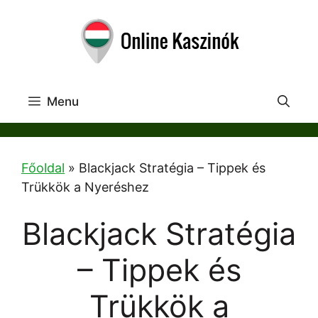
Skip
to
content
Menu
Főoldal
»
Blackjack Stratégia – Tippek és
Trükkök a Nyeréshez
Blackjack Stratégia
– Tippek és
Trükkök a