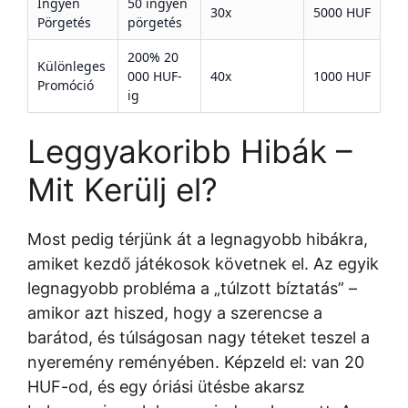
Ingyen
50 ingyen
30x
5000 HUF
Pörgetés
pörgetés
200% 20
Különleges
000 HUF-
40x
1000 HUF
Promóció
ig
Leggyakoribb Hibák –
Mit Kerülj el?
Most pedig térjünk át a legnagyobb hibákra,
amiket kezdő játékosok követnek el. Az egyik
legnagyobb probléma a „túlzott bíztatás” –
amikor azt hiszed, hogy a szerencse a
barátod, és túlságosan nagy téteket teszel a
nyeremény reményében. Képzeld el: van 20
HUF-od, és egy óriási ütésbe akarsz