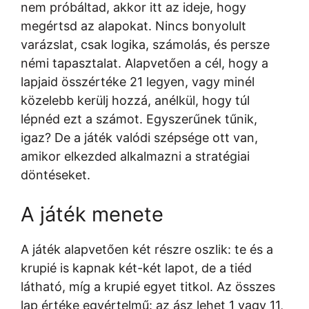
nem próbáltad, akkor itt az ideje, hogy
megértsd az alapokat. Nincs bonyolult
varázslat, csak logika, számolás, és persze
némi tapasztalat. Alapvetően a cél, hogy a
lapjaid összértéke 21 legyen, vagy minél
közelebb kerülj hozzá, anélkül, hogy túl
lépnéd ezt a számot. Egyszerűnek tűnik,
igaz? De a játék valódi szépsége ott van,
amikor elkezded alkalmazni a stratégiai
döntéseket.
A játék menete
A játék alapvetően két részre oszlik: te és a
krupié is kapnak két-két lapot, de a tiéd
látható, míg a krupié egyet titkol. Az összes
lap értéke egyértelmű: az ász lehet 1 vagy 11,