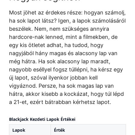
Most jöhet az érdekes része: hogyan számolj,
ha sok lapot látsz? Igen, a lapok számolásáról
beszélek. Nem, nem szükséges annyira
hardcore-nak lenned, mint a filmekben, de
egy kis ötletet adhat, ha tudod, hogy
nagyjából hány magas és alacsony lap van
még hátra. Ha sok alacsony lap maradt,
nagyobb eséllyel fogsz túllépni, ha kérsz egy
új lapot, szóval ilyenkor jobban kell
vigyáznod. Persze, ha sok magas lap van
hátra, akkor kisebb a kockázat, hogy túl lépd
a 21-et, ezért bátrabban kérhetsz lapot.
Blackjack Kezdeti Lapok Értékei
Lapok
Érték