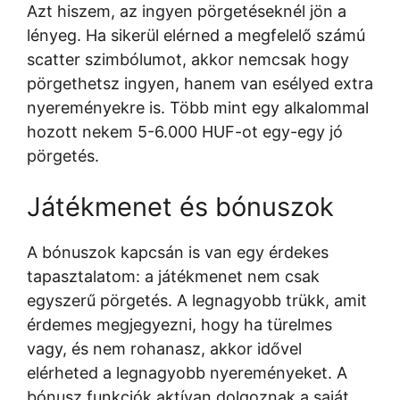
Azt hiszem, az ingyen pörgetéseknél jön a
lényeg. Ha sikerül elérned a megfelelő számú
scatter szimbólumot, akkor nemcsak hogy
pörgethetsz ingyen, hanem van esélyed extra
nyereményekre is. Több mint egy alkalommal
hozott nekem 5-6.000 HUF-ot egy-egy jó
pörgetés.
Játékmenet és bónuszok
A bónuszok kapcsán is van egy érdekes
tapasztalatom: a játékmenet nem csak
egyszerű pörgetés. A legnagyobb trükk, amit
érdemes megjegyezni, hogy ha türelmes
vagy, és nem rohanasz, akkor idővel
elérheted a legnagyobb nyereményeket. A
bónusz funkciók aktívan dolgoznak a saját