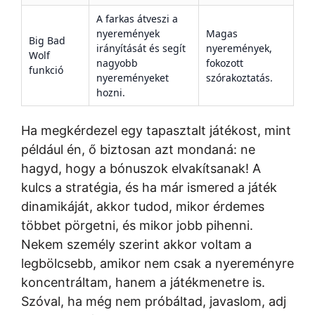
A farkas átveszi a
nyeremények
Magas
Big Bad
irányítását és segít
nyeremények,
Wolf
nagyobb
fokozott
funkció
nyereményeket
szórakoztatás.
hozni.
Ha megkérdezel egy tapasztalt játékost, mint
például én, ő biztosan azt mondaná: ne
hagyd, hogy a bónuszok elvakítsanak! A
kulcs a stratégia, és ha már ismered a játék
dinamikáját, akkor tudod, mikor érdemes
többet pörgetni, és mikor jobb pihenni.
Nekem személy szerint akkor voltam a
legbölcsebb, amikor nem csak a nyereményre
koncentráltam, hanem a játékmenetre is.
Szóval, ha még nem próbáltad, javaslom, adj