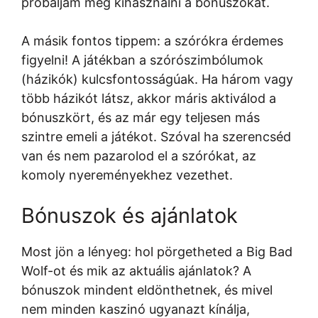
próbáljam meg kihasználni a bónuszokat.
A másik fontos tippem: a szórókra érdemes
figyelni! A játékban a szórószimbólumok
(házikók) kulcsfontosságúak. Ha három vagy
több házikót látsz, akkor máris aktiválod a
bónuszkört, és az már egy teljesen más
szintre emeli a játékot. Szóval ha szerencséd
van és nem pazarolod el a szórókat, az
komoly nyereményekhez vezethet.
Bónuszok és ajánlatok
Most jön a lényeg: hol pörgetheted a Big Bad
Wolf-ot és mik az aktuális ajánlatok? A
bónuszok mindent eldönthetnek, és mivel
nem minden kaszinó ugyanazt kínálja,