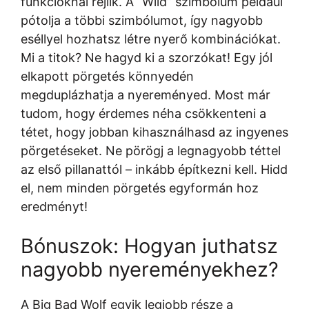
funkcióknál rejlik. A “Wild” szimbólum például
pótolja a többi szimbólumot, így nagyobb
eséllyel hozhatsz létre nyerő kombinációkat.
Mi a titok? Ne hagyd ki a szorzókat! Egy jól
elkapott pörgetés könnyedén
megduplázhatja a nyereményed. Most már
tudom, hogy érdemes néha csökkenteni a
tétet, hogy jobban kihasználhasd az ingyenes
pörgetéseket. Ne pörögj a legnagyobb téttel
az első pillanattól – inkább építkezni kell. Hidd
el, nem minden pörgetés egyformán hoz
eredményt!
Bónuszok: Hogyan juthatsz
nagyobb nyereményekhez?
A Big Bad Wolf egyik legjobb része a