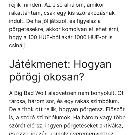
rejlik minden. Az első alkalom, amikor
rákattantam, csak egy kis szórakozásnak
indult. De ha jól játszol, és figyelsz a
pörgetésekre, akkor komolyan el lehet érni,
hogy a 100 HUF-ból akár 1000 HUF-ot is
csinálj.
Játékmenet: Hogyan
pörögj okosan?
A Big Bad Wolf alapvetően nem bonyolult. Öt
tárcsa, három sor, és egy rakás szimbólum.
De a titok ott rejlik, hogyan pörgetsz. Először
is, a szóró szimbólumok. Ha három vagy több
szórót elérsz, ingyen pörgetéseket aktiválsz,
és ezzel igazán komoly nyereményekhez