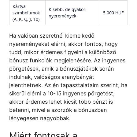
Kártya
Kisebb, de gyakori
szimbólumok
5 000 HUF
nyeremények
(A, K, Q, J, 10)
Ha valóban szeretnél kiemelkedő
nyereményeket elérni, akkor fontos, hogy
tudd, mikor érdemes figyelni a különböző
bónusz funkciók megjelenésére. Az ingyenes
pörgetések, amik a bónuszjátékok során
indulnak, valóságos aranybányát
jelenthetnek. Az én tapasztalataim szerint, ha
sikerül elérni a 10-15 ingyenes pörgetést,
akkor érdemes lehet kicsit több pénzt is
betenni, mivel a szorzók a bónuszban
lényegesen nagyobbak.
Miért fontosak a