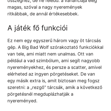
összeghez, de ne feledd: a varianciája elég
magas, szóval a nagy nyeremények
ritkábbak, de annál értékesebbek.
A játék fő funkciói
Ez nem egy egyszerű három vagy öt tárcsás
gép. A Big Bad Wolf szórakoztató funkciókkal
van tele, ami miatt nem unalmas. Ott van
például a vad szimbólum, ami segít nagyobb
nyereményekhez, és persze a scatter, amivel
elérheted az ingyen pörgetéseket. De van
egy másik extra is, amit biztosan meg fogsz
szeretni: a „rezgő” tárcsák, amik a következő
pörgetésnél megduplázhatják a
nyereményed.