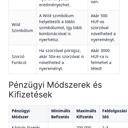
van.
eredményezhet.
A Wild szimbólum
Akár 500
helyettesíti a többi
HUF-os
Wild
szimbólumot, így több
szorzóval
Szimbólum
kombinációval is
növelheted a
nyerhetsz.
nyereményt.
Ha szorzóval pörögsz,
Akár 3000
Szorzó
akár 50x-es szorzóval is
HUF-ra is
Funkció
növelheted a
felmehet a
nyereményt.
téted!
Pénzügyi Módszerek és
Kifizetések
Pénzügyi
Minimális
Maximális
Feldolgozási
Módszer
Befizetés
Kifizetés
Idő
Kártyás Fizetés
200,000
1-3