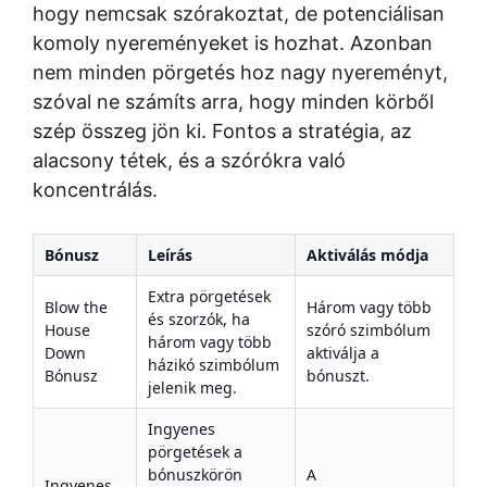
hogy nemcsak szórakoztat, de potenciálisan
komoly nyereményeket is hozhat. Azonban
nem minden pörgetés hoz nagy nyereményt,
szóval ne számíts arra, hogy minden körből
szép összeg jön ki. Fontos a stratégia, az
alacsony tétek, és a szórókra való
koncentrálás.
Bónusz
Leírás
Aktiválás módja
Extra pörgetések
Blow the
Három vagy több
és szorzók, ha
House
szóró szimbólum
három vagy több
Down
aktiválja a
házikó szimbólum
Bónusz
bónuszt.
jelenik meg.
Ingyenes
pörgetések a
bónuszkörön
A
Ingyenes