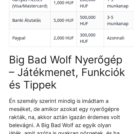
1,000 HUF
(Visa/Mastercard)
HUF
munkanap
500,000
3-5
Banki Átutalás
5,000 HUF
HUF
munkanap
300,000
Paypal
2,000 HUF
Azonnali
HUF
Big Bad Wolf Nyerőgép
– Játékmenet, Funkciók
és Tippek
Én személy szerint mindig is imádtam a
meséket, de amikor azokat egy nyerőgépre
rakták, na, akkor aztán igazán érdemes volt
belevágni. A Big Bad Wolf az egyik olyan
játék, amit azóta is gyakran pörgetek, és ha