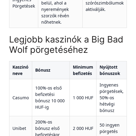
belül, ahol a
szórószimbólumok
Pörgetések
nyeremények
aktiválják.
szorzók révén
nőhetnek.
Legjobb kaszinók a Big Bad
Wolf pörgetéséhez
Kaszinó
Minimum
Nyújtott
Bónusz
neve
befizetés
bónuszok
Ingyenes
100%-os első
pörgetések,
befizetési
Casumo
1 000 HUF
50%-os
bónusz 10 000
hétvégi
HUF-ig
bónusz
200%-os
50 ingyen
Unibet
bónusz első
2 000 HUF
pörgetés
befizetéskor