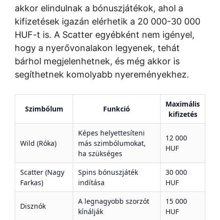
akkor elindulnak a bónuszjátékok, ahol a
kifizetések igazán elérhetik a 20 000-30 000
HUF-t is. A Scatter egyébként nem igényel,
hogy a nyerővonalakon legyenek, tehát
bárhol megjelenhetnek, és még akkor is
segíthetnek komolyabb nyereményekhez.
Maximális
Szimbólum
Funkció
kifizetés
Képes helyettesíteni
12 000
Wild (Róka)
más szimbólumokat,
HUF
ha szükséges
Scatter (Nagy
Spins bónuszjáték
30 000
Farkas)
indítása
HUF
A legnagyobb szorzót
15 000
Disznók
kínálják
HUF