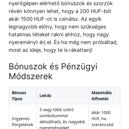
nyerőgépen elérhető bónuszok és szorzók
révén könnyen lehet, hogy a 200 HUF-ból
akár 1500 HUF-ot is csinálsz. Az egyik
legnagyobb előny, hogy nem szükséges
hatalmas téteket rakni ahhoz, hogy nagy
nyereményt érj el. És ha még nem próbáltad,
most az ideje, hogy te is rákattanj!
Bónuszok és Pénzügyi
Módszerek
Bónusz
Maximális
Leírás
Típus
Kifizetés
3 vagy több szóró
Akár 1000
szimbólummal
Ingyenes
HUF, ha
aktiválható, és nagyobb
Pörgetések
szerencséd
nyereményeket