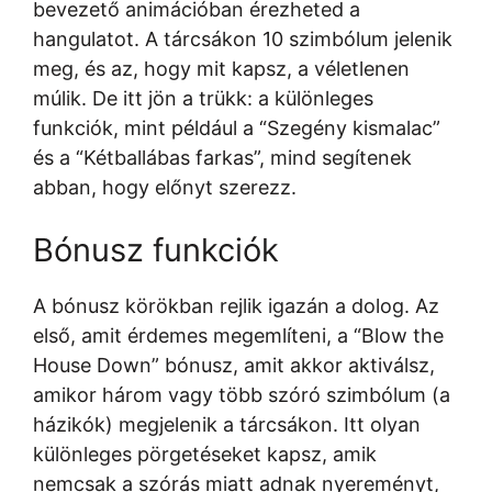
bevezető animációban érezheted a
hangulatot. A tárcsákon 10 szimbólum jelenik
meg, és az, hogy mit kapsz, a véletlenen
múlik. De itt jön a trükk: a különleges
funkciók, mint például a “Szegény kismalac”
és a “Kétballábas farkas”, mind segítenek
abban, hogy előnyt szerezz.
Bónusz funkciók
A bónusz körökban rejlik igazán a dolog. Az
első, amit érdemes megemlíteni, a “Blow the
House Down” bónusz, amit akkor aktiválsz,
amikor három vagy több szóró szimbólum (a
házikók) megjelenik a tárcsákon. Itt olyan
különleges pörgetéseket kapsz, amik
nemcsak a szórás miatt adnak nyereményt,