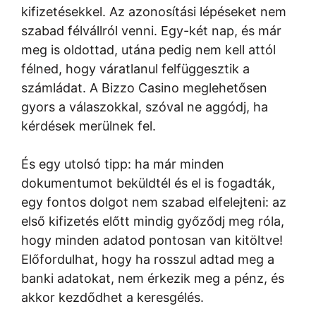
kifizetésekkel. Az azonosítási lépéseket nem
szabad félvállról venni. Egy-két nap, és már
meg is oldottad, utána pedig nem kell attól
félned, hogy váratlanul felfüggesztik a
számládat. A Bizzo Casino meglehetősen
gyors a válaszokkal, szóval ne aggódj, ha
kérdések merülnek fel.
És egy utolsó tipp: ha már minden
dokumentumot beküldtél és el is fogadták,
egy fontos dolgot nem szabad elfelejteni: az
első kifizetés előtt mindig győződj meg róla,
hogy minden adatod pontosan van kitöltve!
Előfordulhat, hogy ha rosszul adtad meg a
banki adatokat, nem érkezik meg a pénz, és
akkor kezdődhet a keresgélés.