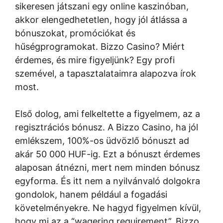
sikeresen játszani egy online kaszinóban,
akkor elengedhetetlen, hogy jól átlássa a
bónuszokat, promóciókat és
hűségprogramokat. Bizzo Casino? Miért
érdemes, és mire figyeljünk? Egy profi
szemével, a tapasztalataimra alapozva írok
most.
Első dolog, ami felkeltette a figyelmem, az a
regisztrációs bónusz. A Bizzo Casino, ha jól
emlékszem, 100%-os üdvözlő bónuszt ad
akár 50 000 HUF-ig. Ezt a bónuszt érdemes
alaposan átnézni, mert nem minden bónusz
egyforma. És itt nem a nyilvánvaló dolgokra
gondolok, hanem például a fogadási
követelményekre. Ne hagyd figyelmen kívül,
hogy mi az a “wagering requirement”. Bizzo