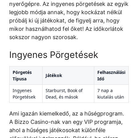
nyerőgépre. Az ingyenes pörgetések az egyik
legjobb módja annak, hogy kockázat nélkül
próbálj ki új játékokat, de figyelj arra, hogy
mikor használhatod fel őket! Az időkorlátok
sokszor nagyon szorosak.
Ingyenes Pörgetések
Pörgetés
Felhasználási
Játékok
Típusa
Idő
Ingyenes
Starburst, Book of
7 nap a
Pörgetések
Dead, és mások
kiutalás után
Ami igazán kiemelkedő, az a hűségprogram.
A Bizzo Casino-nak van egy VIP programja,
ahol a hűséges játékosokat különféle