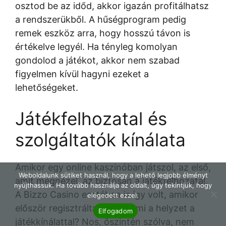
osztod be az időd, akkor igazán profitálhatsz
a rendszerükből. A hűségprogram pedig
remek eszköz arra, hogy hosszú távon is
értékelve legyél. Ha tényleg komolyan
gondolod a játékot, akkor nem szabad
figyelmen kívül hagyni ezeket a
lehetőségeket.
Játékfelhozatal és
szolgáltatók kínálata
Amikor egy online kaszinóban játszol, az első,
Weboldalunk sütiket használ, hogy a lehető legjobb élményt
amit megnézel, az biztosan a játékfelhozatal.
nyújthassuk. Ha tovább használja az oldalt, úgy tekintjük, hogy
A Bizzo Casino esetében is így volt, amikor
elégedett ezzel.
először regisztráltam. Hát… mi a helyzet a
Elfogadom
játékkínálattal? Nos, őszintén szólva, nem