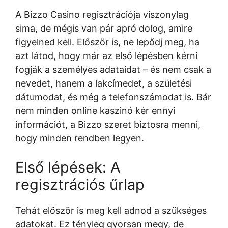
A Bizzo Casino regisztrációja viszonylag
sima, de mégis van pár apró dolog, amire
figyelned kell. Először is, ne lepődj meg, ha
azt látod, hogy már az első lépésben kérni
fogják a személyes adataidat – és nem csak a
nevedet, hanem a lakcímedet, a születési
dátumodat, és még a telefonszámodat is. Bár
nem minden online kaszinó kér ennyi
információt, a Bizzo szeret biztosra menni,
hogy minden rendben legyen.
Első lépések: A
regisztrációs űrlap
Tehát először is meg kell adnod a szükséges
adatokat. Ez tényleg gyorsan megy, de