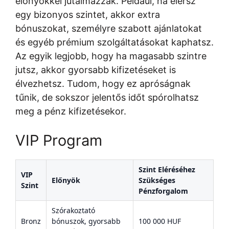
előnyökkel jutalmazzák. Például, ha elérsz
egy bizonyos szintet, akkor extra
bónuszokat, személyre szabott ajánlatokat
és egyéb prémium szolgáltatásokat kaphatsz.
Az egyik legjobb, hogy ha magasabb szintre
jutsz, akkor gyorsabb kifizetéseket is
élvezhetsz. Tudom, hogy ez apróságnak
tűnik, de sokszor jelentős időt spórolhatsz
meg a pénz kifizetésekor.
VIP Program
Szint Eléréséhez
VIP
Előnyök
Szükséges
Szint
Pénzforgalom
Szórakoztató
Bronz
bónuszok, gyorsabb
100 000 HUF