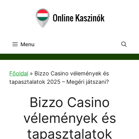
Skip
to
content
Menu
Főoldal
»
Bizzo Casino vélemények és
tapasztalatok 2025 – Megéri játszani?
Bizzo Casino
vélemények és
tapasztalatok