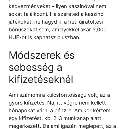
kedvezményeket – ilyen kaszinóval nem
sokat találkozni. Ha szereted a kaszinó
játékokat, ne hagyd ki a heti újratöltési
bónuszokat sem, amelyekkel akár 5,000
HUF-ot is kaphatsz pluszban.
Módszerek és
sebesség a
kifizetéseknél
Ami számomra kulcsfontosságú volt, az a
gyors kifizetés. Na, itt végre nem kellett
hónapokat várni a pénzre. Amikor kértem
egy kifizetést, kb. 2-3 munkanap alatt
megérkezett. De ami igazán meglepett, az a