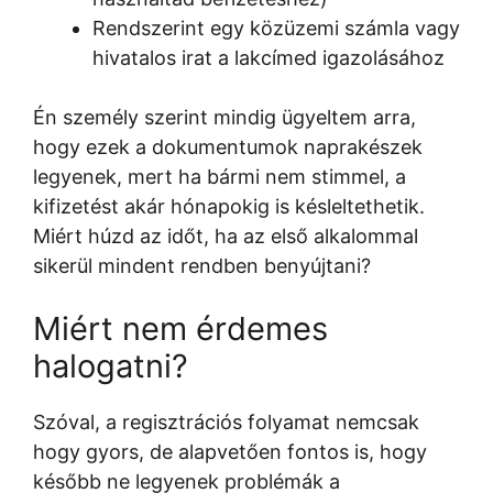
Rendszerint egy közüzemi számla vagy
hivatalos irat a lakcímed igazolásához
Én személy szerint mindig ügyeltem arra,
hogy ezek a dokumentumok naprakészek
legyenek, mert ha bármi nem stimmel, a
kifizetést akár hónapokig is késleltethetik.
Miért húzd az időt, ha az első alkalommal
sikerül mindent rendben benyújtani?
Miért nem érdemes
halogatni?
Szóval, a regisztrációs folyamat nemcsak
hogy gyors, de alapvetően fontos is, hogy
később ne legyenek problémák a