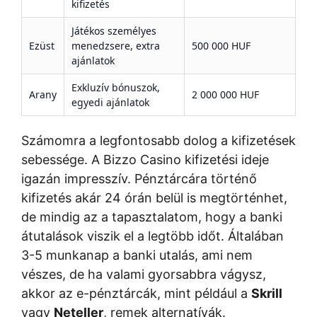
kifizetés
Játékos személyes
Ezüst
menedzsere, extra
500 000 HUF
ajánlatok
Exkluzív bónuszok,
Arany
2 000 000 HUF
egyedi ajánlatok
Számomra a legfontosabb dolog a kifizetések
sebessége. A Bizzo Casino kifizetési ideje
igazán impresszív. Pénztárcára történő
kifizetés akár 24 órán belül is megtörténhet,
de mindig az a tapasztalatom, hogy a banki
átutalások viszik el a legtöbb időt. Általában
3-5 munkanap a banki utalás, ami nem
vészes, de ha valami gyorsabbra vágysz,
akkor az e-pénztárcák, mint például a
Skrill
vagy
Neteller
, remek alternatívák.