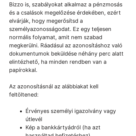
Bizzo is, szabályokat alkalmaz a pénzmosás
és a csalások megelőzése érdekében, ezért
elvárják, hogy megerősítsd a
személyazonosságodat. Ez egy teljesen
normális folyamat, amit nem szabad
megkerülni. Ráadásul az azonosításhoz való
dokumentumok beküldése néhány perc alatt
elintézhető, ha minden rendben van a
papírokkal.
Az azonosításnál az alábbiakat kell
feltöltened:
Érvényes személyi igazolvány vagy
útlevél
Kép a bankkártyádról (ha azt
használtad befizetéshez)