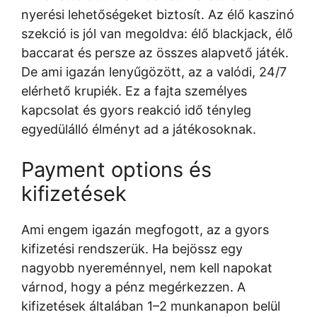
nyerési lehetőségeket biztosít. Az élő kaszinó
szekció is jól van megoldva: élő blackjack, élő
baccarat és persze az összes alapvető játék.
De ami igazán lenyűgözött, az a valódi, 24/7
elérhető krupiék. Ez a fajta személyes
kapcsolat és gyors reakció idő tényleg
egyedülálló élményt ad a játékosoknak.
Payment options és
kifizetések
Ami engem igazán megfogott, az a gyors
kifizetési rendszerük. Ha bejössz egy
nagyobb nyereménnyel, nem kell napokat
várnod, hogy a pénz megérkezzen. A
kifizetések általában 1–2 munkanapon belül