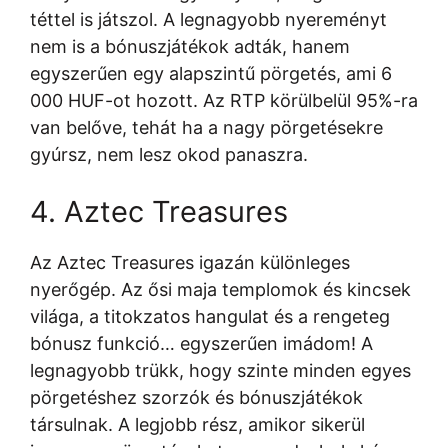
téttel is játszol. A legnagyobb nyereményt
nem is a bónuszjátékok adták, hanem
egyszerűen egy alapszintű pörgetés, ami 6
000 HUF-ot hozott. Az RTP körülbelül 95%-ra
van belőve, tehát ha a nagy pörgetésekre
gyúrsz, nem lesz okod panaszra.
4. Aztec Treasures
Az Aztec Treasures igazán különleges
nyerőgép. Az ősi maja templomok és kincsek
világa, a titokzatos hangulat és a rengeteg
bónusz funkció… egyszerűen imádom! A
legnagyobb trükk, hogy szinte minden egyes
pörgetéshez szorzók és bónuszjátékok
társulnak. A legjobb rész, amikor sikerül