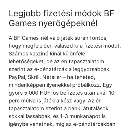
Legjobb fizetési módok BF
Games nyerőgépeknél
A BF Games-nél való játék során fontos,
hogy megfelelően válaszd ki a fizetési módot.
Számos kaszinó kínál különféle
lehetőségeket, de az én tapasztalatom
szerint az e-pénztárcák a leggyorsabbak.
PayPal, Skrill, Neteller – ha teheted,
mindenképpen ilyenekkel próbálkozz. Egy
gyors 5 000 HUF-os befizetés után akár 10
perc múlva is játékra kész vagy. Az én
tapasztalatom szerint a banki átutalások
sokkal lassabbak, és 1-3 munkanapot is
igénybe vehetnek, míg az e-pénztárcákban