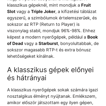
klasszikus gépeknél, mint mondjuk a
Fruit
Slot
vagy a
Triple Joker
, a kifizetési táblázat
egyszerű, a szimbólumok értelemszerűek, és
sokszor az RTP (Return to Player) is
viszonylag stabil, mondjuk 96%-98%. Ehhez
képest a modern nyerőgépek, például a
Book
of Dead
vagy a
Starburst
, bonyolultabbak, de
sokszor magasabb RTP-t és extra bónusz
lehetőségeket kínálnak.
A klasszikus gépek előnyei
és hátrányai
A klasszikus nyerőgépek sokak számára igazi
nosztalgikus élményt nyújtanak. Emlékszem,
amikor először játszottam egy ilyen gépen,