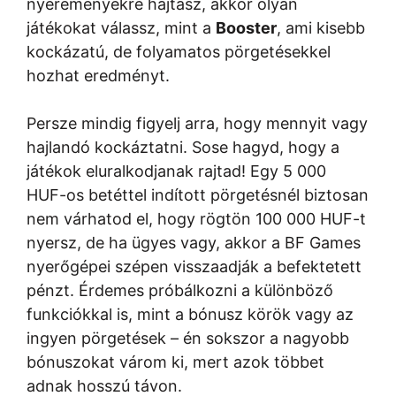
nyereményekre hajtasz, akkor olyan
játékokat válassz, mint a
Booster
, ami kisebb
kockázatú, de folyamatos pörgetésekkel
hozhat eredményt.
Persze mindig figyelj arra, hogy mennyit vagy
hajlandó kockáztatni. Sose hagyd, hogy a
játékok eluralkodjanak rajtad! Egy 5 000
HUF-os betéttel indított pörgetésnél biztosan
nem várhatod el, hogy rögtön 100 000 HUF-t
nyersz, de ha ügyes vagy, akkor a BF Games
nyerőgépei szépen visszaadják a befektetett
pénzt. Érdemes próbálkozni a különböző
funkciókkal is, mint a bónusz körök vagy az
ingyen pörgetések – én sokszor a nagyobb
bónuszokat várom ki, mert azok többet
adnak hosszú távon.