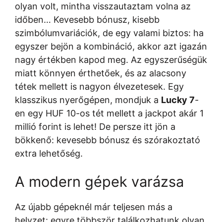
olyan volt, mintha visszautaztam volna az
időben… Kevesebb bónusz, kisebb
szimbólumvariációk, de egy valami biztos: ha
egyszer bejön a kombináció, akkor azt igazán
nagy értékben kapod meg. Az egyszerűségük
miatt könnyen érthetőek, és az alacsony
tétek mellett is nagyon élvezetesek. Egy
klasszikus nyerőgépen, mondjuk a
Lucky 7
-
en egy HUF 10-os tét mellett a jackpot akár 1
millió forint is lehet! De persze itt jön a
bökkenő: kevesebb bónusz és szórakoztató
extra lehetőség.
A modern gépek varázsa
Az újabb gépeknél már teljesen más a
helyzet: egyre többször találkozhatunk olyan