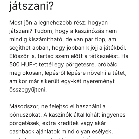
játszani?
Most jön a legnehezebb rész: hogyan
játszani? Tudom, hogy a kaszinózás nem
mindig kiszámítható, de van pár tipp, ami
segíthet abban, hogy jobban kijöjj a játékból.
Először is, tartsd szem előtt a tétkezelést. Ha
500 HUF-t tettél egy pörgetésre, próbáld
meg okosan, lépésről lépésre növelni a tétet,
amikor már sikerült egy-két nyereményt
összegyűjteni.
Másodszor, ne felejtsd el használni a
bónuszokat. A kaszinók által kínált ingyenes
pörgetések, extra kreditek vagy akár
cashback ajánlatok mind olyan esélyek,