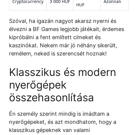
Cryptocurrency
3 000 HUF
Azonnali
HUF
Szóval, ha igazán nagyot akarsz nyerni és
élvezni a BF Games legjobb játékait, érdemes
kipróbálni a fent említett címeket és
kaszinókat. Nekem már jó néhány sikerült,
remélem, neked is szerencsét hoznak!
Klasszikus és modern
nyerőgépek
összehasonlítása
Én személy szerint mindig is imádtam a
nyerőgépeket, és azt mondhatom, hogy a
klasszikus gépeknek van valami