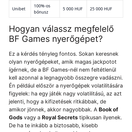
100%-os
Unibet
5 000 HUF
25 000 HUF
bónusz
Hogyan válassz megfelelő
BF Games nyerőgépet?
Ez a kérdés tényleg fontos. Sokan keresnek
olyan nyerőgépeket, amik magas jackpotot
ígérnek, de a BF Games-nél nem feltétlenül
kell azonnal a legnagyobb összegre vadászni.
Én például először a nyerőgépek volatilitására
figyelek: ha egy játék nagy volatilitású, az azt
jelenti, hogy a kifizetések ritkábbak, de
amikor jönnek, akkor nagyobbak. A
Book of
Gods
vagy a
Royal Secrets
tipikusan ilyenek.
De ha te inkább a biztosabb, kisebb