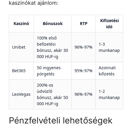
kaszinókat ajánlom:
Kifizetési
Kaszinó
Bónuszok
RTP
idő
100% első
befizetési
1-3
Unibet
96%-97%
bónusz, akár 30
munkanap
000 HUF-ig
50 ingyenes
Azonnali
Bet365
95%-97%
pörgetés
kifizetés
200%-os
üdvözlő
1-2
LeoVegas
96%-97%
bónusz, akár 50
munkanap
000 HUF-ig
Pénzfelvételi lehetőségek