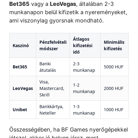
Bet365
vagy a
LeoVegas
, általában 2-3
munkanapon belül kifizetik a nyereményeket,
ami viszonylag gyorsnak mondható.
Átlagos
Pénzfelvételi
Minimális
Kaszinó
kifizetési
módszer
kifizetés
idő
Banki
2-3
Bet365
5000 HUF
átutalás
munkanap
Visa,
1-2
LeoVegas
Mastercard,
2000 HUF
munkanap
Skrill
Bankkártya,
1-3
Unibet
1000 HUF
Neteller
munkanap
Összességében, ha BF Games nyerőgépekkel
játszol, akkor jó helyen jársz, mert