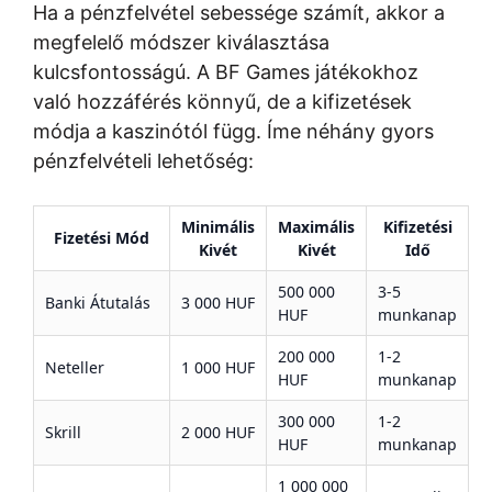
Ha a pénzfelvétel sebessége számít, akkor a
megfelelő módszer kiválasztása
kulcsfontosságú. A BF Games játékokhoz
való hozzáférés könnyű, de a kifizetések
módja a kaszinótól függ. Íme néhány gyors
pénzfelvételi lehetőség:
Minimális
Maximális
Kifizetési
Fizetési Mód
Kivét
Kivét
Idő
500 000
3-5
Banki Átutalás
3 000 HUF
HUF
munkanap
200 000
1-2
Neteller
1 000 HUF
HUF
munkanap
300 000
1-2
Skrill
2 000 HUF
HUF
munkanap
1 000 000