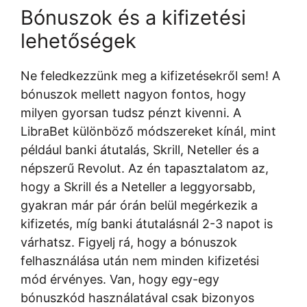
Bónuszok és a kifizetési
lehetőségek
Ne feledkezzünk meg a kifizetésekről sem! A
bónuszok mellett nagyon fontos, hogy
milyen gyorsan tudsz pénzt kivenni. A
LibraBet különböző módszereket kínál, mint
például banki átutalás, Skrill, Neteller és a
népszerű Revolut. Az én tapasztalatom az,
hogy a Skrill és a Neteller a leggyorsabb,
gyakran már pár órán belül megérkezik a
kifizetés, míg banki átutalásnál 2-3 napot is
várhatsz. Figyelj rá, hogy a bónuszok
felhasználása után nem minden kifizetési
mód érvényes. Van, hogy egy-egy
bónuszkód használatával csak bizonyos