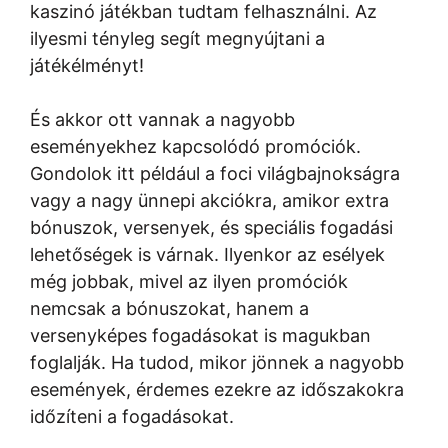
kaszinó játékban tudtam felhasználni. Az
ilyesmi tényleg segít megnyújtani a
játékélményt!
És akkor ott vannak a nagyobb
eseményekhez kapcsolódó promóciók.
Gondolok itt például a foci világbajnokságra
vagy a nagy ünnepi akciókra, amikor extra
bónuszok, versenyek, és speciális fogadási
lehetőségek is várnak. Ilyenkor az esélyek
még jobbak, mivel az ilyen promóciók
nemcsak a bónuszokat, hanem a
versenyképes fogadásokat is magukban
foglalják. Ha tudod, mikor jönnek a nagyobb
események, érdemes ezekre az időszakokra
időzíteni a fogadásokat.