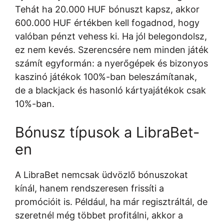
Tehát ha 20.000 HUF bónuszt kapsz, akkor
600.000 HUF értékben kell fogadnod, hogy
valóban pénzt vehess ki. Ha jól belegondolsz,
ez nem kevés. Szerencsére nem minden játék
számít egyformán: a nyerőgépek és bizonyos
kaszinó játékok 100%-ban beleszámítanak,
de a blackjack és hasonló kártyajátékok csak
10%-ban.
Bónusz típusok a LibraBet-
en
A LibraBet nemcsak üdvözlő bónuszokat
kínál, hanem rendszeresen frissíti a
promócióit is. Például, ha már regisztráltál, de
szeretnél még többet profitálni, akkor a