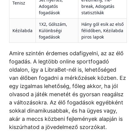
Tenisz
Adogatós
break, Adogatás
fogadások
statisztikák
1X2, Gólszám,
Hány gól esik az első
Kézilabda
Különbségi
félidőben, Kézilabda
fogadások
piros lapok
Amire szintén érdemes odafigyelni, az az élő
fogadás. A legtöbb online sportfogadó
oldalon, így a LibraBet-nél is, lehetőséged
van élőben fogadni a mérkőzések közben. Ez
egy izgalmas lehetőség, főleg akkor, ha jól
olvasod a játék menetét és gyorsan reagálsz
a változásokra. Az élő fogadások egyébként
sokkal dinamikusabbak, és ha ügyes vagy,
akár a meccs közbeni fejlemények alapján is
kiszúrhatod a jövedelmező szorzókat.