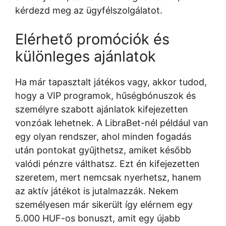
kérdezd meg az ügyfélszolgálatot.
Elérhető promóciók és
különleges ajánlatok
Ha már tapasztalt játékos vagy, akkor tudod,
hogy a VIP programok, hűségbónuszok és
személyre szabott ajánlatok kifejezetten
vonzóak lehetnek. A LibraBet-nél például van
egy olyan rendszer, ahol minden fogadás
után pontokat gyűjthetsz, amiket később
valódi pénzre válthatsz. Ezt én kifejezetten
szeretem, mert nemcsak nyerhetsz, hanem
az aktív játékot is jutalmazzák. Nekem
személyesen már sikerült így elérnem egy
5.000 HUF-os bonuszt, amit egy újabb