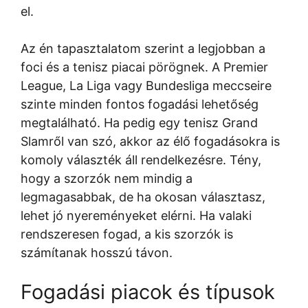
el.
Az én tapasztalatom szerint a legjobban a
foci és a tenisz piacai pörögnek. A Premier
League, La Liga vagy Bundesliga meccseire
szinte minden fontos fogadási lehetőség
megtalálható. Ha pedig egy tenisz Grand
Slamről van szó, akkor az élő fogadásokra is
komoly választék áll rendelkezésre. Tény,
hogy a szorzók nem mindig a
legmagasabbak, de ha okosan választasz,
lehet jó nyereményeket elérni. Ha valaki
rendszeresen fogad, a kis szorzók is
számítanak hosszú távon.
Fogadási piacok és típusok