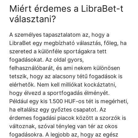
Miért érdemes a LibraBet-t
választani?
A személyes tapasztalatom az, hogy a
LibraBet egy megbízható választás, főleg, ha
szereted a különféle sportágakra tett
fogadásokat. Az oldal gyors,
felhasználóbarát, és ami nekem különösen
tetszik, hogy az alacsony tétű fogadások is
elérhetők. Nem kell milliókat kockáztatni,
hogy élvezd a sportfogadás élményét.
Például egy kis 1.500 HUF-os tét is megérheti,
ha eltalálsz egy győztes csapatot. Az
érdemes fogadási piacok között a szorzók is
változnak, szóval tényleg van tér az okos
fogadásokra. A legjobb az, hogy az egész