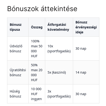
Bónuszok áttekintése
Bónusz
Bónusz
Átforgatási
Összeg
érvényességi
típusa
követelmény
ideje
100%
Üdvözlő
max 50
10x
30 nap
bónusz
000
(sportfogadás)
HUF
50%
Újratöltési
max 20
5x (kaszinó)
14 nap
bónusz
000
HUF
10 000
Hűség
3x
HUF
30 nap
bónusz
(sportfogadás)
ingyen