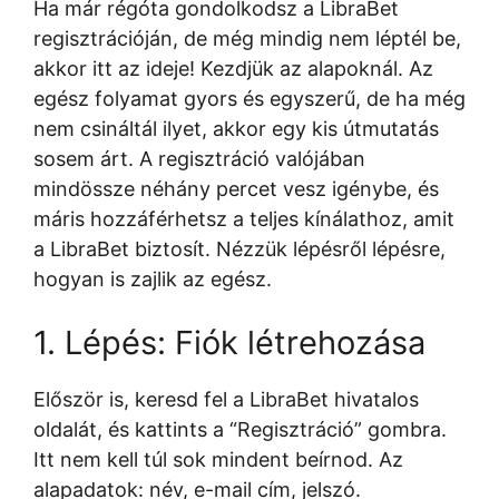
Ha már régóta gondolkodsz a LibraBet
regisztrációján, de még mindig nem léptél be,
akkor itt az ideje! Kezdjük az alapoknál. Az
egész folyamat gyors és egyszerű, de ha még
nem csináltál ilyet, akkor egy kis útmutatás
sosem árt. A regisztráció valójában
mindössze néhány percet vesz igénybe, és
máris hozzáférhetsz a teljes kínálathoz, amit
a LibraBet biztosít. Nézzük lépésről lépésre,
hogyan is zajlik az egész.
1. Lépés: Fiók létrehozása
Először is, keresd fel a LibraBet hivatalos
oldalát, és kattints a “Regisztráció” gombra.
Itt nem kell túl sok mindent beírnod. Az
alapadatok: név, e-mail cím, jelszó.