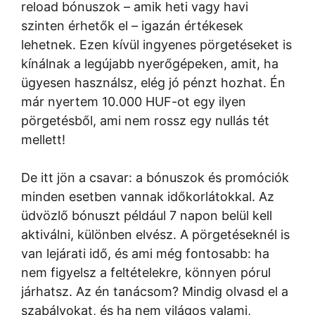
reload bónuszok – amik heti vagy havi
szinten érhetők el – igazán értékesek
lehetnek. Ezen kívül ingyenes pörgetéseket is
kínálnak a legújabb nyerőgépeken, amit, ha
ügyesen használsz, elég jó pénzt hozhat. Én
már nyertem 10.000 HUF-ot egy ilyen
pörgetésből, ami nem rossz egy nullás tét
mellett!
De itt jön a csavar: a bónuszok és promóciók
minden esetben vannak időkorlátokkal. Az
üdvözlő bónuszt például 7 napon belül kell
aktiválni, különben elvész. A pörgetéseknél is
van lejárati idő, és ami még fontosabb: ha
nem figyelsz a feltételekre, könnyen pórul
járhatsz. Az én tanácsom? Mindig olvasd el a
szabályokat, és ha nem világos valami,