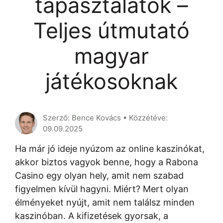
tapasztalatok –
Teljes útmutató
magyar
játékosoknak
Szerző: Bence Kovács • Közzétéve:
09.09.2025
Ha már jó ideje nyúzom az online kaszinókat,
akkor biztos vagyok benne, hogy a Rabona
Casino egy olyan hely, amit nem szabad
figyelmen kívül hagyni. Miért? Mert olyan
élményeket nyújt, amit nem találsz minden
kaszinóban. A kifizetések gyorsak, a