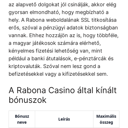
az alapvető dolgokat jól csinálják, akkor elég
gyorsan elmondható, hogy megbízható a
hely. A Rabona weboldalának SSL titkosítása
erős, szóval a pénzügyi adatok biztonságban
vannak. Ehhez hozzájön az is, hogy többféle,
a magyar játékosok számára elérhető,
kényelmes fizetési lehetőség van, mint
például a banki átutalások, e-pénztárcák és
kriptovaluták. Szóval nem lesz gond a
befizetésekkel vagy a kifizetésekkel sem.
A Rabona Casino által kínált
bónuszok
Bónusz
Maximális
Leírás
neve
összeg