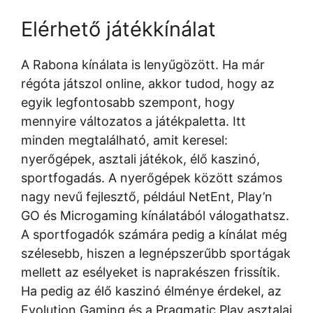
Elérhető játékkínálat
A Rabona kínálata is lenyűgözött. Ha már
régóta játszol online, akkor tudod, hogy az
egyik legfontosabb szempont, hogy
mennyire változatos a játékpaletta. Itt
minden megtalálható, amit keresel:
nyerőgépek, asztali játékok, élő kaszinó,
sportfogadás. A nyerőgépek között számos
nagy nevű fejlesztő, például NetEnt, Play’n
GO és Microgaming kínálatából válogathatsz.
A sportfogadók számára pedig a kínálat még
szélesebb, hiszen a legnépszerűbb sportágak
mellett az esélyeket is naprakészen frissítik.
Ha pedig az élő kaszinó élménye érdekel, az
Evolution Gaming és a Pragmatic Play asztalai