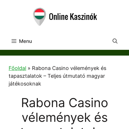
Skip
to
content
Menu
Főoldal
»
Rabona Casino vélemények és
tapasztalatok – Teljes útmutató magyar
játékosoknak
Rabona Casino
vélemények és