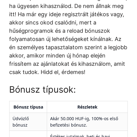
ha ügyesen kihasználod. De nem állnak meg
itt! Ha már egy ideje regisztrált játékos vagy,
akkor sincs okod csalódni, mert a
hűségprogramok és a reload bónuszok
folyamatosan új lehetőségeket kínálnak. Az
én személyes tapasztalatom szerint a legjobb
akkor, amikor minden új hónap elején
frissítem az ajánlatokat és kihasználom, amit
csak tudok. Hidd el, érdemes!
Bónusz típusok:
Bónusz típusa
Részletek
Üdvözlő
Akár 50.000 HUF-ig, 100%-os első
bónusz
befizetési bónusz.
Értékes jutalmak, heti és havi