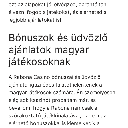
ezt az alapokat jól elvégzed, garantáltan
élvezni fogod a játékokat, és elérheted a
legjobb ajánlatokat is!
Bónuszok és üdvözlő
ajánlatok magyar
játékosoknak
A Rabona Casino bónuszai és üdvözlő
ajánlatai igazi édes falatot jelentenek a
magyar játékosok számára. Én személyesen
elég sok kaszinót próbáltam már, és
bevallom, hogy a Rabona nemcsak a
szórakoztató játékkínálatával, hanem az
elérhető bónuszokkal is kiemelkedik a