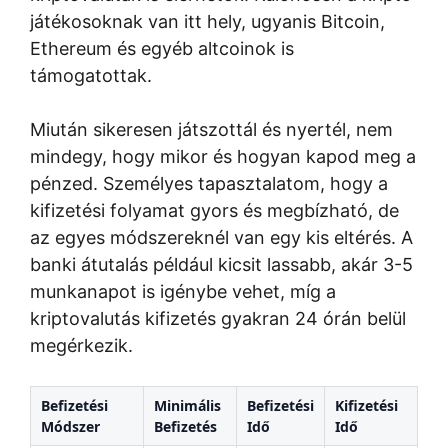
játékosoknak van itt hely, ugyanis Bitcoin,
Ethereum és egyéb altcoinok is
támogatottak.
Miután sikeresen játszottál és nyertél, nem
mindegy, hogy mikor és hogyan kapod meg a
pénzed. Személyes tapasztalatom, hogy a
kifizetési folyamat gyors és megbízható, de
az egyes módszereknél van egy kis eltérés. A
banki átutalás például kicsit lassabb, akár 3-5
munkanapot is igénybe vehet, míg a
kriptovalutás kifizetés gyakran 24 órán belül
megérkezik.
Befizetési
Minimális
Befizetési
Kifizetési
Módszer
Befizetés
Idő
Idő