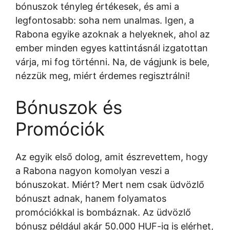
bónuszok tényleg értékesek, és ami a
legfontosabb: soha nem unalmas. Igen, a
Rabona egyike azoknak a helyeknek, ahol az
ember minden egyes kattintásnál izgatottan
várja, mi fog történni. Na, de vágjunk is bele,
nézzük meg, miért érdemes regisztrálni!
Bónuszok és
Promóciók
Az egyik első dolog, amit észrevettem, hogy
a Rabona nagyon komolyan veszi a
bónuszokat. Miért? Mert nem csak üdvözlő
bónuszt adnak, hanem folyamatos
promóciókkal is bombáznak. Az üdvözlő
bónusz például akár 50.000 HUF-ig is elérhet,