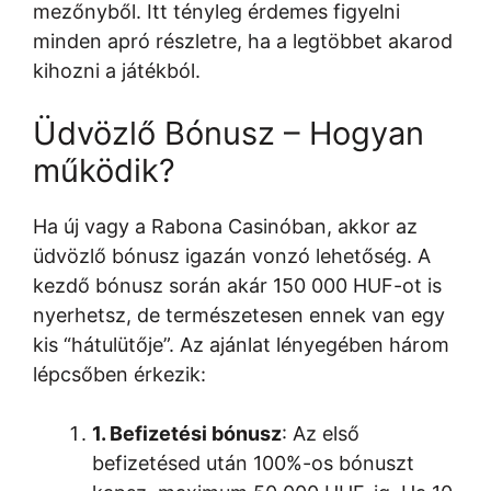
mezőnyből. Itt tényleg érdemes figyelni
minden apró részletre, ha a legtöbbet akarod
kihozni a játékból.
Üdvözlő Bónusz – Hogyan
működik?
Ha új vagy a Rabona Casinóban, akkor az
üdvözlő bónusz igazán vonzó lehetőség. A
kezdő bónusz során akár 150 000 HUF-ot is
nyerhetsz, de természetesen ennek van egy
kis “hátulütője”. Az ajánlat lényegében három
lépcsőben érkezik:
1. Befizetési bónusz
: Az első
befizetésed után 100%-os bónuszt