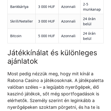
2-5
Bankkártya
3 000 HUF
Azonnali
munkanap
24 órán
Skrill/Neteller
3 000 HUF
Azonnali
belül
24 órán
Bitcoin
5 000 HUF
Azonnali
belül
Játékkínálat és különleges
ajánlatok
Most pedig nézzük meg, hogy mit kínál a
Rabona Casino a játékosoknak. A játékpaletta
valóban széles – a legújabb nyerőgépek, élő
kaszinó játékok, sőt még sportfogadások is
elérhetők. Személy szerint én leginkább a
nyerőgépeken szoktam pörgetni, és ha te is