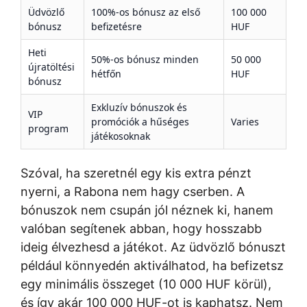
Üdvözlő
100%-os bónusz az első
100 000
bónusz
befizetésre
HUF
Heti
50%-os bónusz minden
50 000
újratöltési
hétfőn
HUF
bónusz
Exkluzív bónuszok és
VIP
promóciók a hűséges
Varies
program
játékosoknak
Szóval, ha szeretnél egy kis extra pénzt
nyerni, a Rabona nem hagy cserben. A
bónuszok nem csupán jól néznek ki, hanem
valóban segítenek abban, hogy hosszabb
ideig élvezhesd a játékot. Az üdvözlő bónuszt
például könnyedén aktiválhatod, ha befizetsz
egy minimális összeget (10 000 HUF körül),
és így akár 100 000 HUF-ot is kaphatsz. Nem