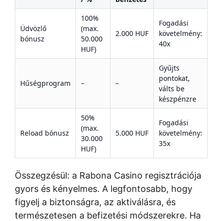
100%
Fogadási
Üdvözlő
(max.
2.000 HUF
követelmény:
bónusz
50.000
40x
HUF)
Gyűjts
pontokat,
Hűségprogram
–
–
válts be
készpénzre
50%
Fogadási
(max.
Reload bónusz
5.000 HUF
követelmény:
30.000
35x
HUF)
Összegzésül: a Rabona Casino regisztrációja
gyors és kényelmes. A legfontosabb, hogy
figyelj a biztonságra, az aktiválásra, és
természetesen a befizetési módszerekre. Ha