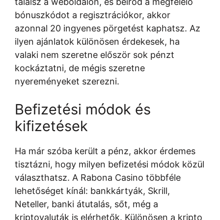
találsz a weboldalon, és beírod a megfelelő
bónuszkódot a regisztrációkor, akkor
azonnal 20 ingyenes pörgetést kaphatsz. Az
ilyen ajánlatok különösen érdekesek, ha
valaki nem szeretne először sok pénzt
kockáztatni, de mégis szeretne
nyereményeket szerezni.
Befizetési módok és
kifizetések
Ha már szóba került a pénz, akkor érdemes
tisztázni, hogy milyen befizetési módok közül
választhatsz. A Rabona Casino többféle
lehetőséget kínál: bankkártyák, Skrill,
Neteller, banki átutalás, sőt, még a
kriptovaluták is elérhetők. Különösen a kripto