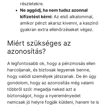
részletekre.
Ne aggódj, ha nem tudsz azonnal
kifizetést kérni:
Az első alkalommal,
amikor pénzt akarsz kivenni, a kaszinó
gyakran extra ellenőrzéseket végez.
Miért szükséges az
azonosítás?
A legfontosabb ok, hogy a pénzmosás ellen
harcoljanak, és biztosak legyenek benne,
hogy valódi személyek játszanak. De én úgy
gondolom, hogy az azonosítás még valami
többről szól: megadja neked azt a
biztonságot, hogy a nyereményedet
nemcsak jó helyre fogják küldeni, hanem te is