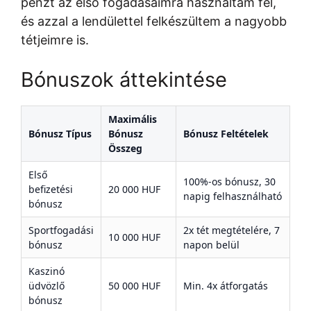
pénzt az első fogadásaimra használtam fel,
és azzal a lendülettel felkészültem a nagyobb
tétjeimre is.
Bónuszok áttekintése
Maximális
Bónusz Típus
Bónusz
Bónusz Feltételek
Összeg
Első
100%-os bónusz, 30
befizetési
20 000 HUF
napig felhasználható
bónusz
Sportfogadási
2x tét megtételére, 7
10 000 HUF
bónusz
napon belül
Kaszinó
üdvözlő
50 000 HUF
Min. 4x átforgatás
bónusz