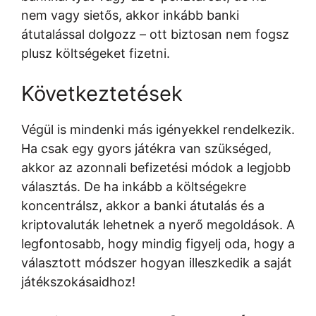
nem vagy sietős, akkor inkább banki
átutalással dolgozz – ott biztosan nem fogsz
plusz költségeket fizetni.
Következtetések
Végül is mindenki más igényekkel rendelkezik.
Ha csak egy gyors játékra van szükséged,
akkor az azonnali befizetési módok a legjobb
választás. De ha inkább a költségekre
koncentrálsz, akkor a banki átutalás és a
kriptovaluták lehetnek a nyerő megoldások. A
legfontosabb, hogy mindig figyelj oda, hogy a
választott módszer hogyan illeszkedik a saját
játékszokásaidhoz!