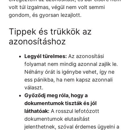
volt túl izgalmas, végül nem volt semmi
gondom, és gyorsan lezajlott.
Tippek és trükkök az
azonosításhoz
Legyél türelmes:
Az azonosítási
folyamat nem mindig azonnal zajlik le.
Néhány órát is igénybe vehet, így ne
ess pánikba, ha nem kapsz azonnali
választ.
Győződj meg róla, hogy a
dokumentumok tiszták és jól
láthatóak:
A rosszul lefotózott
dokumentumok elutasítást
jelenthetnek, szóval érdemes ügyelni a