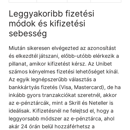
Leggyakoribb fizetési
módok és kifizetési
sebesség
Miután sikeresen elvégezted az azonosítást
és elkezdtél játszani, előbb-utóbb elérkezik a
pillanat, amikor kifizetést kérsz. Az Unibet
számos kényelmes fizetési lehetőséget kínál.
Az egyik legnépszerűbb választás a
bankkártyás fizetés (Visa, Mastercard), de ha
inkább gyors tranzakciókat szeretnél, akkor
az e-pénztárcák, mint a Skrill és Neteller is
ideálisak. Kifizetésnél ne felejtsd el, hogy a
leggyorsabb módszer az e-pénztárca, ahol
akár 24 órán belül hozzáférhetsz a