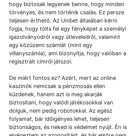
hogy biztosak legyenek benne, hogy minden
törvényes, és nem történik csalás. Ez persze
teljesen érthető. Az Unibet általában kérni
fogja, hogy tölts fel egy fényképet a személyi
igazolványodról vagy útleveledről, valamint
egy közüzemi számlát (mint egy
villanyszámla), ami bizonyítja, hogy valóban a
regisztrált címről játszol.
De miért fontos ez? Azért, mert az online
kaszinók nemcsak a pénzmosás ellen
küzdenek, hanem azt is meg akarják
biztosítani, hogy valódi játékosokkal van
dolguk, nem pedig robotokkal. Az egész
folyamat, bár időigényes lehet, teljesen
biztonságos, és neked is védelmet nyújt. Én is
elvégeztem az azonosítást, és bár elsőre nem