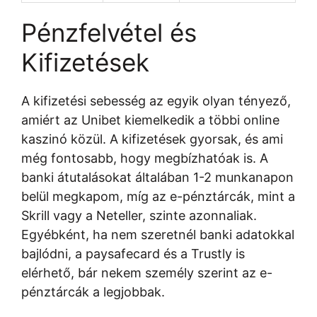
Pénzfelvétel és
Kifizetések
A kifizetési sebesség az egyik olyan tényező,
amiért az Unibet kiemelkedik a többi online
kaszinó közül. A kifizetések gyorsak, és ami
még fontosabb, hogy megbízhatóak is. A
banki átutalásokat általában 1-2 munkanapon
belül megkapom, míg az e-pénztárcák, mint a
Skrill vagy a Neteller, szinte azonnaliak.
Egyébként, ha nem szeretnél banki adatokkal
bajlódni, a paysafecard és a Trustly is
elérhető, bár nekem személy szerint az e-
pénztárcák a legjobbak.