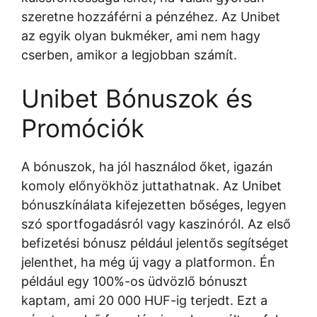
szeretne hozzáférni a pénzéhez. Az Unibet
az egyik olyan bukméker, ami nem hagy
cserben, amikor a legjobban számít.
Unibet Bónuszok és
Promóciók
A bónuszok, ha jól használod őket, igazán
komoly előnyökhöz juttathatnak. Az Unibet
bónuszkínálata kifejezetten bőséges, legyen
szó sportfogadásról vagy kaszinóról. Az első
befizetési bónusz például jelentős segítséget
jelenthet, ha még új vagy a platformon. Én
például egy 100%-os üdvözlő bónuszt
kaptam, ami 20 000 HUF-ig terjedt. Ezt a