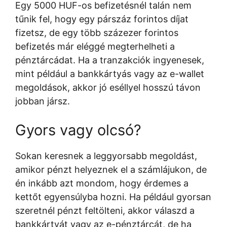
Egy 5000 HUF-os befizetésnél talán nem
tűnik fel, hogy egy párszáz forintos díjat
fizetsz, de egy több százezer forintos
befizetés már eléggé megterhelheti a
pénztárcádat. Ha a tranzakciók ingyenesek,
mint például a bankkártyás vagy az e-wallet
megoldások, akkor jó eséllyel hosszú távon
jobban jársz.
Gyors vagy olcsó?
Sokan keresnek a leggyorsabb megoldást,
amikor pénzt helyeznek el a számlájukon, de
én inkább azt mondom, hogy érdemes a
kettőt egyensúlyba hozni. Ha például gyorsan
szeretnél pénzt feltölteni, akkor válaszd a
bankkártyát vagy az e-pénztárcát, de ha