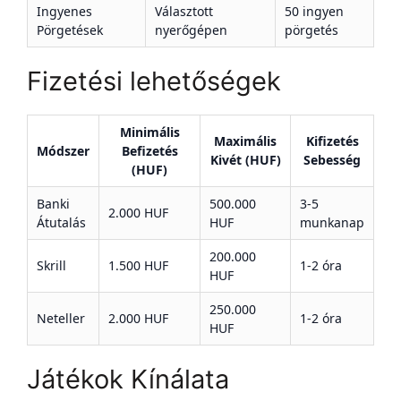
Ingyenes
Választott
50 ingyen
Pörgetések
nyerőgépen
pörgetés
Fizetési lehetőségek
Minimális
Maximális
Kifizetés
Módszer
Befizetés
Kivét (HUF)
Sebesség
(HUF)
Banki
500.000
3-5
2.000 HUF
Átutalás
HUF
munkanap
200.000
Skrill
1.500 HUF
1-2 óra
HUF
250.000
Neteller
2.000 HUF
1-2 óra
HUF
Játékok Kínálata