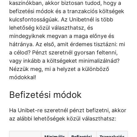
kaszinókban, akkor biztosan tudod, hogy a
befizetési módok és a tranzakciós költségek
kulcsfontosságúak. Az Unibetnél is több
lehetőség közül választhatsz, és
mindegyiknek megvan a maga előnye és
hátránya. Az első, amit érdemes tisztázni: mi
a célod? Pénzt szeretnél gyorsan feltenni,
vagy inkább a költségeket minimalizálnád?
Nézzük meg, mi a helyzet a különböző
módokkal!
Befizetési módok
Ha Unibet-re szeretnél pénzt befizetni, akkor
az alábbi lehetőségek közül választhatsz:
Minimális
Befizetési
Tranzakciós