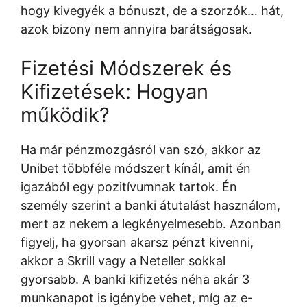
hogy kivegyék a bónuszt, de a szorzók… hát,
azok bizony nem annyira barátságosak.
Fizetési Módszerek és
Kifizetések: Hogyan
működik?
Ha már pénzmozgásról van szó, akkor az
Unibet többféle módszert kínál, amit én
igazából egy pozitívumnak tartok. Én
személy szerint a banki átutalást használom,
mert az nekem a legkényelmesebb. Azonban
figyelj, ha gyorsan akarsz pénzt kivenni,
akkor a Skrill vagy a Neteller sokkal
gyorsabb. A banki kifizetés néha akár 3
munkanapot is igénybe vehet, míg az e-