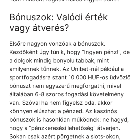
Bónuszok: Valódi érték
vagy átverés?
Elsőre nagyon vonzóak a bónuszok.
Kezdőként úgy tűnik, hogy “Ingyen pénz!”, de
a dolgok mindig bonyolultabbak, mint
amilyennek tűnnek. Az Unibet-nél például a
sportfogadásra szánt 10.000 HUF-os üdvözlő
bónuszt nem egyszerű megforgatni, mivel
általában 6-8 szoros fogadási követelmény
van. Szóval ha nem figyelsz oda, akkor
könnyen elúszhat a pénzed. Az kaszinós
bónuszok is hasonlóan működnek: ne hagyd,
hogy a “pénzkeresési lehetőség” átverjen.
Sokan csak azért pörgetnek a slots-okon,