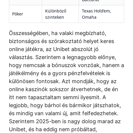
Különböző
Texas Hold’em,
Póker
szinteken
Omaha
Összességében, ha valaki megbízható,
biztonságos és szórakoztató helyet keres
online játékra, az Unibet abszolút jó
választás. Szerintem a legnagyobb előnye,
hogy nemcsak a bónuszok vonzóak, hanem a
játékélmény és a gyors pénzfelvételek is
különösen fontosak. Azt mondják, hogy az
online kaszinók sokszor átverhetnek, de én
itt nem tapasztaltam semmi ilyesmit. A
legjobb, hogy bárhol és bármikor játszhatok,
és mindig van valami új, amit felfedezhetek.
Szerintem 2025-ben is nagy dolog marad az
Unibet, és ha eddig nem próbáltad,