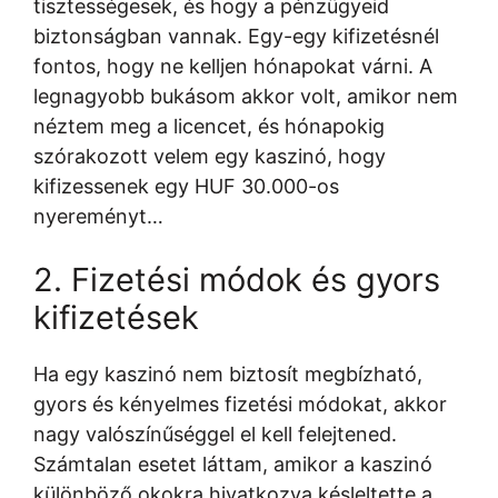
tisztességesek, és hogy a pénzügyeid
biztonságban vannak. Egy-egy kifizetésnél
fontos, hogy ne kelljen hónapokat várni. A
legnagyobb bukásom akkor volt, amikor nem
néztem meg a licencet, és hónapokig
szórakozott velem egy kaszinó, hogy
kifizessenek egy HUF 30.000-os
nyereményt…
2. Fizetési módok és gyors
kifizetések
Ha egy kaszinó nem biztosít megbízható,
gyors és kényelmes fizetési módokat, akkor
nagy valószínűséggel el kell felejtened.
Számtalan esetet láttam, amikor a kaszinó
különböző okokra hivatkozva késleltette a