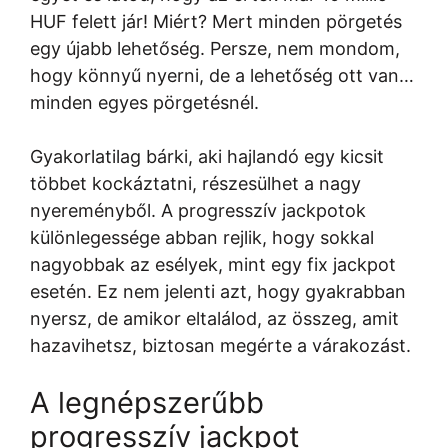
HUF felett jár! Miért? Mert minden pörgetés
egy újabb lehetőség. Persze, nem mondom,
hogy könnyű nyerni, de a lehetőség ott van…
minden egyes pörgetésnél.
Gyakorlatilag bárki, aki hajlandó egy kicsit
többet kockáztatni, részesülhet a nagy
nyereményből. A progresszív jackpotok
különlegessége abban rejlik, hogy sokkal
nagyobbak az esélyek, mint egy fix jackpot
esetén. Ez nem jelenti azt, hogy gyakrabban
nyersz, de amikor eltalálod, az összeg, amit
hazavihetsz, biztosan megérte a várakozást.
A legnépszerűbb
progresszív jackpot