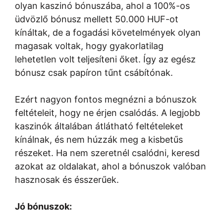
olyan kaszinó bónuszába, ahol a 100%-os
üdvözlő bónusz mellett 50.000 HUF-ot
kínáltak, de a fogadási követelmények olyan
magasak voltak, hogy gyakorlatilag
lehetetlen volt teljesíteni őket. Így az egész
bónusz csak papíron tűnt csábítónak.
Ezért nagyon fontos megnézni a bónuszok
feltételeit, hogy ne érjen csalódás. A legjobb
kaszinók általában átlátható feltételeket
kínálnak, és nem húzzák meg a kisbetűs
részeket. Ha nem szeretnél csalódni, keresd
azokat az oldalakat, ahol a bónuszok valóban
hasznosak és ésszerűek.
Jó bónuszok: