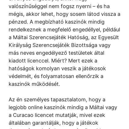
valószínűséggel nem fogsz nyerni – és ha
mégis, akkor lehet, hogy sosem látod vissza a
pénzed. A megbízható kaszinók mindig
rendelkeznek a megfelelő engedéllyel, például
a Máltai Szerencsejáték Hatóság, az Egyesült
Királyság Szerencsejáték Bizottsága vagy
más neves engedélyező testületek által
kiadott licenccel. Miért? Mert ezek a
hatóságok komolyan veszik a játékosok
védelmét, és folyamatosan ellenőrzik a
kaszinók működését.
Az én személyes tapasztalatom, hogy a
legjobb online kaszinók mindig a Máltai vagy
a Curacao licencet mutatják, mivel ezek
általában garantálják, hogy a játékok