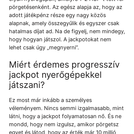
pörgetésenként. Az egész alapja az, hogy az
adott játékpénz része egy nagy közös
alapnak, amely összegyűlik és egyszer csak
hatalmas díjat ad. Na de figyelj, nem mindegy,
hogy hogyan játszol. A jackpotokat nem
lehet csak úgy „megnyerni”.
Miért érdemes progresszív
jackpot nyerőgépekkel
játszani?
Ez most már inkább a személyes
véleményem. Nincs semmi izgalmasabb, mint
látni, hogy a jackpot folyamatosan nő. És ne
mondd, hogy nem izgulsz, amikor pörgetsz
egyet és látod, hogy az érték már 10 millió