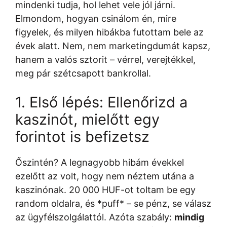
mindenki tudja, hol lehet vele jól járni.
Elmondom, hogyan csinálom én, mire
figyelek, és milyen hibákba futottam bele az
évek alatt. Nem, nem marketingdumát kapsz,
hanem a valós sztorit – vérrel, verejtékkel,
meg pár szétcsapott bankrollal.
1. Első lépés: Ellenőrizd a
kaszinót, mielőtt egy
forintot is befizetsz
Őszintén? A legnagyobb hibám évekkel
ezelőtt az volt, hogy nem néztem utána a
kaszinónak. 20 000 HUF-ot toltam be egy
random oldalra, és *puff* – se pénz, se válasz
az ügyfélszolgálattól. Azóta szabály:
mindig