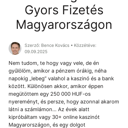
Gyors Fizetés
Magyarországon
Szerző: Bence Kovács • Közzétéve:
09.09.2025
Nem tudom, te hogy vagy vele, de én
gyűlölöm, amikor a pénzem órákig, néha
napokig „lebeg” valahol a kaszinó és a bank
között. Különösen akkor, amikor éppen
megütöttem egy 250 000 HUF-os
nyereményt, és persze, hogy azonnal akarom
látni a számlámon… Az évek alatt
kipróbáltam vagy 30+ online kaszinót
Magyarországon, és egy dolgot