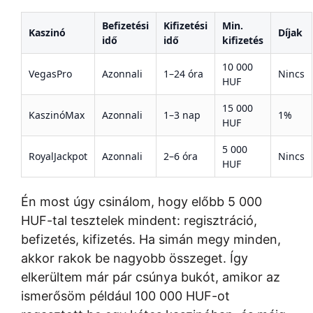
Befizetési
Kifizetési
Min.
Kaszinó
Díjak
idő
idő
kifizetés
10 000
VegasPro
Azonnali
1–24 óra
Nincs
HUF
15 000
KaszinóMax
Azonnali
1–3 nap
1%
HUF
5 000
RoyalJackpot
Azonnali
2–6 óra
Nincs
HUF
Én most úgy csinálom, hogy előbb 5 000
HUF-tal tesztelek mindent: regisztráció,
befizetés, kifizetés. Ha simán megy minden,
akkor rakok be nagyobb összeget. Így
elkerültem már pár csúnya bukót, amikor az
ismerősöm például 100 000 HUF-ot