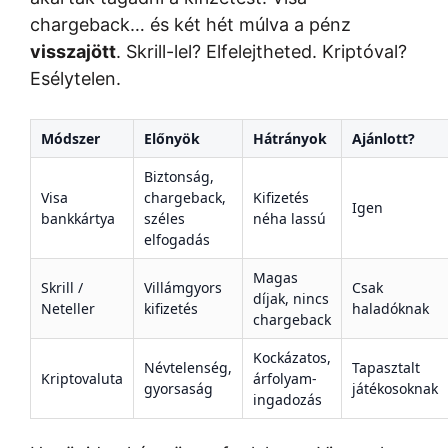
chargeback… és két hét múlva a pénz
visszajött
. Skrill-lel? Elfelejtheted. Kriptóval?
Esélytelen.
Módszer
Előnyök
Hátrányok
Ajánlott?
Biztonság,
Visa
chargeback,
Kifizetés
Igen
bankkártya
széles
néha lassú
elfogadás
Magas
Skrill /
Villámgyors
Csak
díjak, nincs
Neteller
kifizetés
haladóknak
chargeback
Kockázatos,
Névtelenség,
Tapasztalt
Kriptovaluta
árfolyam-
gyorsaság
játékosoknak
ingadozás