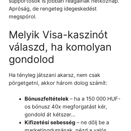
supportosok is jobban reagálnak hétköznap.
Apróság, de rengeteg idegeskedést
megspórol.
Melyik Visa-kaszinót
válaszd, ha komolyan
gondolod
Ha tényleg játszani akarsz, nem csak
pörgetgetni, akkor három dolog számít:
Bónuszfeltételek
– ha a 150 000 HUF-
os bónusz 40x megforgatást kér,
gondold át kétszer…
Kifizetési sebesség
– ne dőlj be a
marketingdumának, nézd a valós