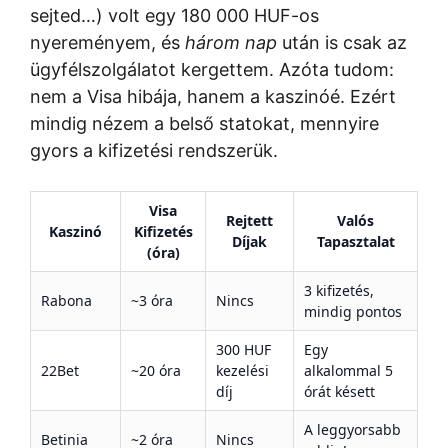
sejted…) volt egy 180 000 HUF-os
nyereményem, és
három nap
után is csak az
ügyfélszolgálatot kergettem. Azóta tudom:
nem a Visa hibája, hanem a kaszinóé. Ezért
mindig nézem a belső statokat, mennyire
gyors a kifizetési rendszerük.
Visa
Rejtett
Valós
Kaszinó
Kifizetés
Díjak
Tapasztalat
(óra)
3 kifizetés,
Rabona
~3 óra
Nincs
mindig pontos
300 HUF
Egy
22Bet
~20 óra
kezelési
alkalommal 5
díj
órát késett
A leggyorsabb
Betinia
~2 óra
Nincs