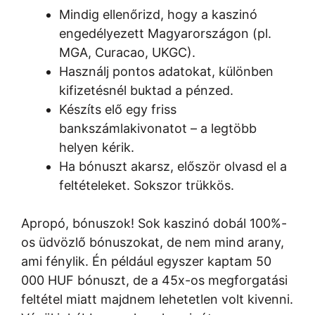
Mindig ellenőrizd, hogy a kaszinó
engedélyezett Magyarországon (pl.
MGA, Curacao, UKGC).
Használj pontos adatokat, különben
kifizetésnél buktad a pénzed.
Készíts elő egy friss
bankszámlakivonatot – a legtöbb
helyen kérik.
Ha bónuszt akarsz, először olvasd el a
feltételeket. Sokszor trükkös.
Apropó, bónuszok! Sok kaszinó dobál 100%-
os üdvözlő bónuszokat, de nem mind arany,
ami fénylik. Én például egyszer kaptam 50
000 HUF bónuszt, de a 45x-os megforgatási
feltétel miatt majdnem lehetetlen volt kivenni.