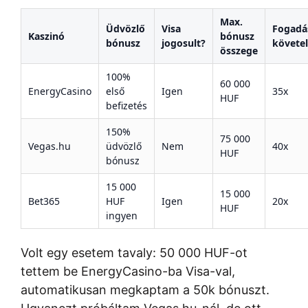
Max.
Üdvözlő
Visa
Fogadá
Kaszinó
bónusz
bónusz
jogosult?
követe
összege
100%
60 000
EnergyCasino
első
Igen
35x
HUF
befizetés
150%
75 000
Vegas.hu
üdvözlő
Nem
40x
HUF
bónusz
15 000
15 000
Bet365
HUF
Igen
20x
HUF
ingyen
Volt egy esetem tavaly: 50 000 HUF-ot
tettem be EnergyCasino-ba Visa-val,
automatikusan megkaptam a 50k bónuszt.