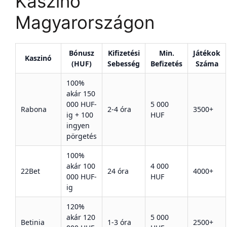
Kaszinó
Magyarországon
Bónusz
Kifizetési
Min.
Játékok
Kaszinó
(HUF)
Sebesség
Befizetés
Száma
100%
akár 150
000 HUF-
5 000
Rabona
2-4 óra
3500+
ig + 100
HUF
ingyen
pörgetés
100%
akár 100
4 000
22Bet
24 óra
4000+
000 HUF-
HUF
ig
120%
akár 120
5 000
Betinia
1-3 óra
2500+