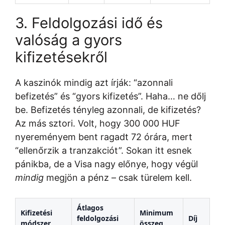
3. Feldolgozási idő és
valóság a gyors
kifizetésekről
A kaszinók mindig azt írják: “azonnali
befizetés” és “gyors kifizetés”. Haha… ne dőlj
be. Befizetés tényleg azonnali, de kifizetés?
Az más sztori. Volt, hogy 300 000 HUF
nyereményem bent ragadt 72 órára, mert
“ellenőrzik a tranzakciót”. Sokan itt esnek
pánikba, de a Visa nagy előnye, hogy végül
mindig
megjön a pénz – csak türelem kell.
Átlagos
Kifizetési
Minimum
feldolgozási
Díj
módszer
összeg