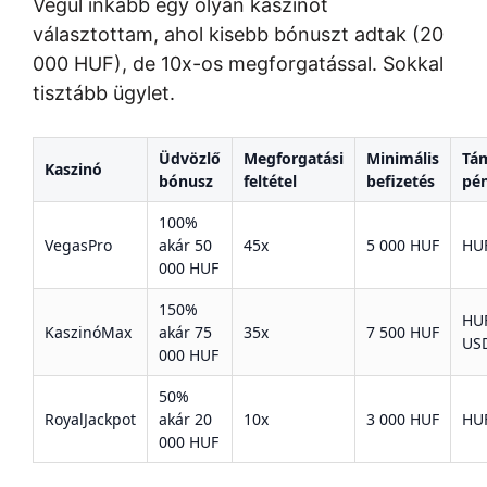
Végül inkább egy olyan kaszinót
választottam, ahol kisebb bónuszt adtak (20
000 HUF), de 10x-os megforgatással. Sokkal
tisztább ügylet.
Üdvözlő
Megforgatási
Minimális
Tá
Kaszinó
bónusz
feltétel
befizetés
pé
100%
VegasPro
akár 50
45x
5 000 HUF
HUF
000 HUF
150%
HUF
KaszinóMax
akár 75
35x
7 500 HUF
US
000 HUF
50%
RoyalJackpot
akár 20
10x
3 000 HUF
HU
000 HUF