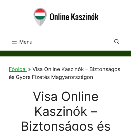
Skip
to
content
Menu
Főoldal
»
Visa Online Kaszinók – Biztonságos
és Gyors Fizetés Magyarországon
Visa Online
Kaszinók –
Biztonságos és