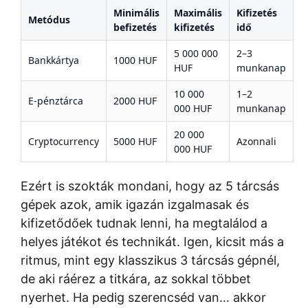
Minimális
Maximális
Kifizetés
Metódus
befizetés
kifizetés
idő
5 000 000
2–3
Bankkártya
1000 HUF
HUF
munkanap
10 000
1–2
E-pénztárca
2000 HUF
000 HUF
munkanap
20 000
Cryptocurrency
5000 HUF
Azonnali
000 HUF
Ezért is szokták mondani, hogy az 5 tárcsás
gépek azok, amik igazán izgalmasak és
kifizetődőek tudnak lenni, ha megtalálod a
helyes játékot és technikát. Igen, kicsit más a
ritmus, mint egy klasszikus 3 tárcsás gépnél,
de aki ráérez a titkára, az sokkal többet
nyerhet. Ha pedig szerencséd van… akkor