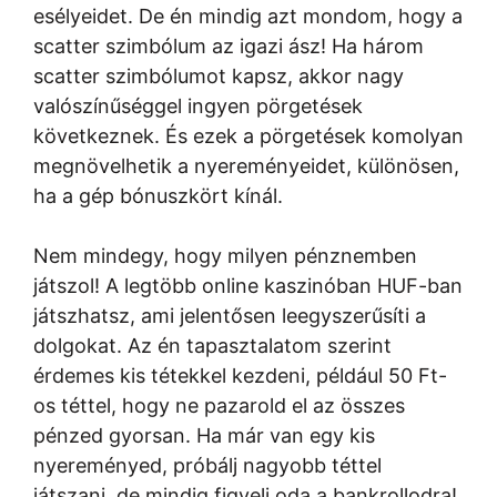
esélyeidet. De én mindig azt mondom, hogy a
scatter szimbólum az igazi ász! Ha három
scatter szimbólumot kapsz, akkor nagy
valószínűséggel ingyen pörgetések
következnek. És ezek a pörgetések komolyan
megnövelhetik a nyereményeidet, különösen,
ha a gép bónuszkört kínál.
Nem mindegy, hogy milyen pénznemben
játszol! A legtöbb online kaszinóban HUF-ban
játszhatsz, ami jelentősen leegyszerűsíti a
dolgokat. Az én tapasztalatom szerint
érdemes kis tétekkel kezdeni, például 50 Ft-
os téttel, hogy ne pazarold el az összes
pénzed gyorsan. Ha már van egy kis
nyereményed, próbálj nagyobb téttel
játszani, de mindig figyelj oda a bankrollodra!