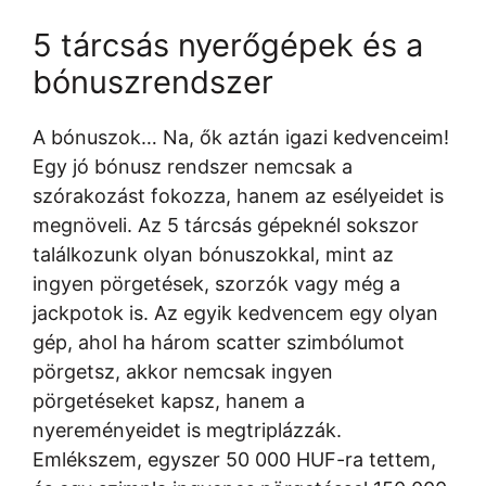
5 tárcsás nyerőgépek és a
bónuszrendszer
A bónuszok… Na, ők aztán igazi kedvenceim!
Egy jó bónusz rendszer nemcsak a
szórakozást fokozza, hanem az esélyeidet is
megnöveli. Az 5 tárcsás gépeknél sokszor
találkozunk olyan bónuszokkal, mint az
ingyen pörgetések, szorzók vagy még a
jackpotok is. Az egyik kedvencem egy olyan
gép, ahol ha három scatter szimbólumot
pörgetsz, akkor nemcsak ingyen
pörgetéseket kapsz, hanem a
nyereményeidet is megtriplázzák.
Emlékszem, egyszer 50 000 HUF-ra tettem,