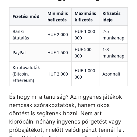
Minimális
Maximális
Kifizetés
Fizetési mód
befizetés
kifizetés
ideje
Banki
HUF 1 000
2-5
HUF 2 000
átutalás
000
munkanap
HUF 500
1-3
PayPal
HUF 1 500
000
munkanap
Kriptovaluták
HUF 1 000
(Bitcoin,
HUF 2 000
Azonnali
000
Ethereum)
És hogy mi a tanulság? Az ingyenes játékok
nemcsak szórakoztatóak, hanem okos
döntést is segítenek hozni. Nem árt
kipróbálni néhány ingyenes pörgetést vagy
próbajátékot, mielőtt valódi pénzt tennél fel.