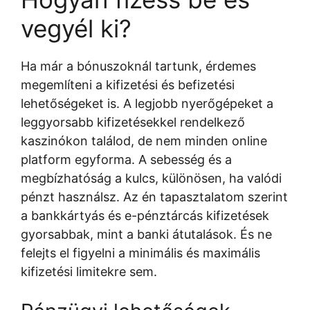
vegyél ki?
Ha már a bónuszoknál tartunk, érdemes
megemlíteni a kifizetési és befizetési
lehetőségeket is. A legjobb nyerőgépeket a
leggyorsabb kifizetésekkel rendelkező
kaszinókon találod, de nem minden online
platform egyforma. A sebesség és a
megbízhatóság a kulcs, különösen, ha valódi
pénzt használsz. Az én tapasztalatom szerint
a bankkártyás és e-pénztárcás kifizetések
gyorsabbak, mint a banki átutalások. És ne
felejts el figyelni a minimális és maximális
kifizetési limitekre sem.