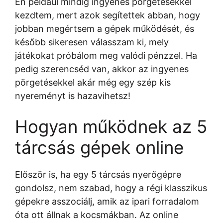
Én például mindig ingyenes pörgetésekkel
kezdtem, mert azok segítettek abban, hogy
jobban megértsem a gépek működését, és
később sikeresen válasszam ki, mely
játékokat próbálom meg valódi pénzzel. Ha
pedig szerencséd van, akkor az ingyenes
pörgetésekkel akár még egy szép kis
nyereményt is hazavihetsz!
Hogyan működnek az 5
tárcsás gépek online
Először is, ha egy 5 tárcsás nyerőgépre
gondolsz, nem szabad, hogy a régi klasszikus
gépekre asszociálj, amik az ipari forradalom
óta ott állnak a kocsmákban. Az online