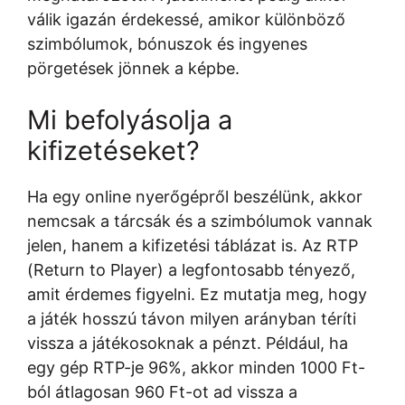
válik igazán érdekessé, amikor különböző
szimbólumok, bónuszok és ingyenes
pörgetések jönnek a képbe.
Mi befolyásolja a
kifizetéseket?
Ha egy online nyerőgépről beszélünk, akkor
nemcsak a tárcsák és a szimbólumok vannak
jelen, hanem a kifizetési táblázat is. Az RTP
(Return to Player) a legfontosabb tényező,
amit érdemes figyelni. Ez mutatja meg, hogy
a játék hosszú távon milyen arányban téríti
vissza a játékosoknak a pénzt. Például, ha
egy gép RTP-je 96%, akkor minden 1000 Ft-
ból átlagosan 960 Ft-ot ad vissza a