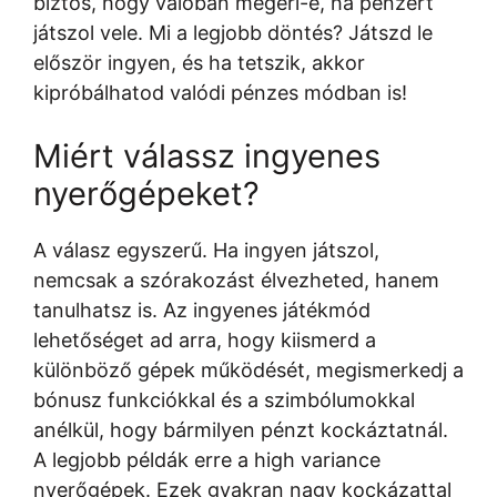
biztos, hogy valóban megéri-e, ha pénzért
játszol vele. Mi a legjobb döntés? Játszd le
először ingyen, és ha tetszik, akkor
kipróbálhatod valódi pénzes módban is!
Miért válassz ingyenes
nyerőgépeket?
A válasz egyszerű. Ha ingyen játszol,
nemcsak a szórakozást élvezheted, hanem
tanulhatsz is. Az ingyenes játékmód
lehetőséget ad arra, hogy kiismerd a
különböző gépek működését, megismerkedj a
bónusz funkciókkal és a szimbólumokkal
anélkül, hogy bármilyen pénzt kockáztatnál.
A legjobb példák erre a high variance
nyerőgépek. Ezek gyakran nagy kockázattal