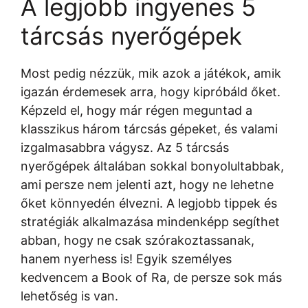
A legjobb ingyenes 5
tárcsás nyerőgépek
Most pedig nézzük, mik azok a játékok, amik
igazán érdemesek arra, hogy kipróbáld őket.
Képzeld el, hogy már régen meguntad a
klasszikus három tárcsás gépeket, és valami
izgalmasabbra vágysz. Az 5 tárcsás
nyerőgépek általában sokkal bonyolultabbak,
ami persze nem jelenti azt, hogy ne lehetne
őket könnyedén élvezni. A legjobb tippek és
stratégiák alkalmazása mindenképp segíthet
abban, hogy ne csak szórakoztassanak,
hanem nyerhess is! Egyik személyes
kedvencem a Book of Ra, de persze sok más
lehetőség is van.