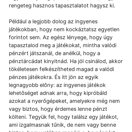
rengeteg hasznos tapasztalatot hagysz ki.
Például a legjobb dolog az ingyenes
játékokban, hogy nem kockáztatsz egyetlen
forintot sem. Az egész lényege, hogy úgy
tapasztalod meg a játékokat, mintha valódi
pénzért játszanál, de anélkül, hogy a
pénztárcádat kinyitnád. Ha jól csinálod, akkor
tökéletesen felkészítheted magad a valódi
pénzes játékokra. És itt jön az egyik
legnagyobb előny: az ingyenes játékok
lehetőséget adnak arra, hogy kipróbáld
azokat a nyerőgépeket, amelyekre még nem
vagy biztos, hogy érdemes lenne pénzt
költeni. Tegyük fel, hogy találsz egy játékot,
ami izgalmasnak tűnik, de nem vagy benne