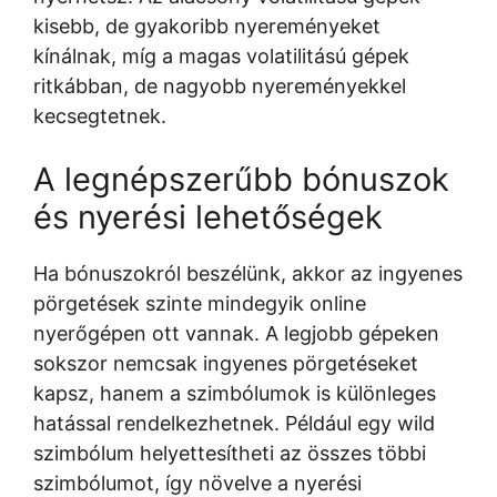
kisebb, de gyakoribb nyereményeket
kínálnak, míg a magas volatilitású gépek
ritkábban, de nagyobb nyereményekkel
kecsegtetnek.
A legnépszerűbb bónuszok
és nyerési lehetőségek
Ha bónuszokról beszélünk, akkor az ingyenes
pörgetések szinte mindegyik online
nyerőgépen ott vannak. A legjobb gépeken
sokszor nemcsak ingyenes pörgetéseket
kapsz, hanem a szimbólumok is különleges
hatással rendelkezhetnek. Például egy wild
szimbólum helyettesítheti az összes többi
szimbólumot, így növelve a nyerési