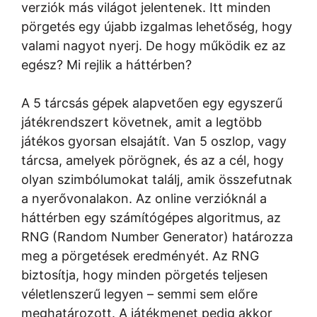
verziók más világot jelentenek. Itt minden
pörgetés egy újabb izgalmas lehetőség, hogy
valami nagyot nyerj. De hogy működik ez az
egész? Mi rejlik a háttérben?
A 5 tárcsás gépek alapvetően egy egyszerű
játékrendszert követnek, amit a legtöbb
játékos gyorsan elsajátít. Van 5 oszlop, vagy
tárcsa, amelyek pörögnek, és az a cél, hogy
olyan szimbólumokat találj, amik összefutnak
a nyerővonalakon. Az online verzióknál a
háttérben egy számítógépes algoritmus, az
RNG (Random Number Generator) határozza
meg a pörgetések eredményét. Az RNG
biztosítja, hogy minden pörgetés teljesen
véletlenszerű legyen – semmi sem előre
meghatározott. A játékmenet pedig akkor