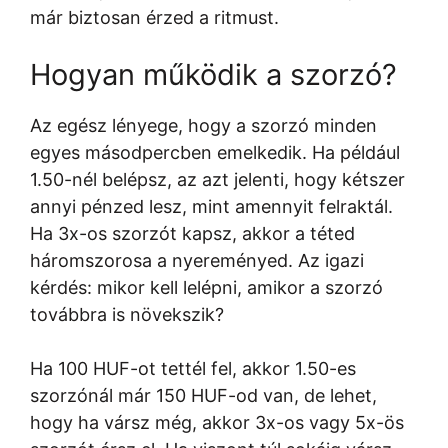
már biztosan érzed a ritmust.
Hogyan működik a szorzó?
Az egész lényege, hogy a szorzó minden
egyes másodpercben emelkedik. Ha például
1.50-nél belépsz, az azt jelenti, hogy kétszer
annyi pénzed lesz, mint amennyit felraktál.
Ha 3x-os szorzót kapsz, akkor a téted
háromszorosa a nyereményed. Az igazi
kérdés: mikor kell lelépni, amikor a szorzó
továbbra is növekszik?
Ha 100 HUF-ot tettél fel, akkor 1.50-es
szorzónál már 150 HUF-od van, de lehet,
hogy ha vársz még, akkor 3x-os vagy 5x-ös