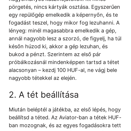
pörgetés, nincs kártyák osztása. Egyszerűen
egy repülőgép emelkedik a képernyőn, és te
fogadást teszel, hogy mikor fog lezuhanni. A
lényeg: minél magasabbra emelkedik a gép,
annál nagyobb lesz a szorzó, de figyelj, ha túl
későn húzod ki, akkor a gép lezuhan, és
bukod a pénzt. Szerintem az első pár
próbálkozásnál mindenképpen tartsd a tétet
alacsonyan – kezdj 100 HUF-al, ne vágj bele
nagyobb tétekkel az elején.
2. A tét beállítása
Miután beléptél a játékba, az első lépés, hogy
beállítsd a téted. Az Aviator-ban a tétek HUF-
ban mozognak, és az egyes fogadásokra tett