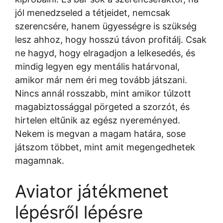
jól menedzseled a tétjeidet, nemcsak
szerencsére, hanem ügyességre is szükség
lesz ahhoz, hogy hosszú távon profitálj. Csak
ne hagyd, hogy elragadjon a lelkesedés, és
mindig legyen egy mentális határvonal,
amikor már nem éri meg tovább játszani.
Nincs annál rosszabb, mint amikor túlzott
magabiztossággal pörgeted a szorzót, és
hirtelen eltűnik az egész nyereményed.
Nekem is megvan a magam határa, sose
játszom többet, mint amit megengedhetek
magamnak.
Aviator játékmenet
lépésről lépésre