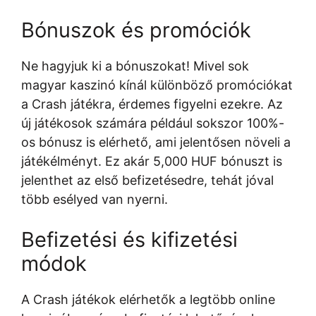
Bónuszok és promóciók
Ne hagyjuk ki a bónuszokat! Mivel sok
magyar kaszinó kínál különböző promóciókat
a Crash játékra, érdemes figyelni ezekre. Az
új játékosok számára például sokszor 100%-
os bónusz is elérhető, ami jelentősen növeli a
játékélményt. Ez akár 5,000 HUF bónuszt is
jelenthet az első befizetésedre, tehát jóval
több esélyed van nyerni.
Befizetési és kifizetési
módok
A Crash játékok elérhetők a legtöbb online