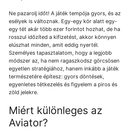
Ne pazarolj időt! A játék tempója gyors, és az
esélyek is változnak. Egy-egy kör alatt egy-
egy tét akár több ezer forintot hozhat, de ha
rosszul időzíted a kifizetést, akkor könnyen
elúszhat minden, amit eddig nyertél.
Személyes tapasztalatom, hogy a legjobb
módszer az, ha nem ragaszkodsz görcsösen
egyetlen stratégiához, hanem inkább a játék
természetére építesz: gyors döntések,
egyenletes tétkezelés és figyelem a piros és
zöld jelekre.
Miért különleges az
Aviator?