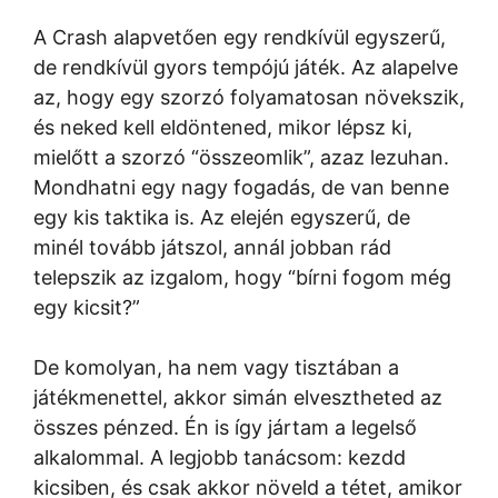
A Crash alapvetően egy rendkívül egyszerű,
de rendkívül gyors tempójú játék. Az alapelve
az, hogy egy szorzó folyamatosan növekszik,
és neked kell eldöntened, mikor lépsz ki,
mielőtt a szorzó “összeomlik”, azaz lezuhan.
Mondhatni egy nagy fogadás, de van benne
egy kis taktika is. Az elején egyszerű, de
minél tovább játszol, annál jobban rád
telepszik az izgalom, hogy “bírni fogom még
egy kicsit?”
De komolyan, ha nem vagy tisztában a
játékmenettel, akkor simán elvesztheted az
összes pénzed. Én is így jártam a legelső
alkalommal. A legjobb tanácsom: kezdd
kicsiben, és csak akkor növeld a tétet, amikor