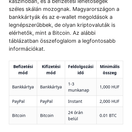
kaszinóban, és a befizetési lehetőségek
széles skálán mozognak. Magyarországon a
bankkártyák és az e-wallet megoldások a
legnépszerűbbek, de olyan kriptovaluták is
elérhetők, mint a Bitcoin. Az alábbi
táblázatban összefoglalom a legfontosabb
információkat.
Befizetési
Kifizetési
Feldolgozási
Minimális
mód
mód
idő
összeg
1-3
Bankkártya
Bankkártya
1,000 HUF
munkanap
PayPal
PayPal
Instant
2,000 HUF
24 órán
Bitcoin
Bitcoin
0.01 BTC
belül