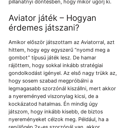
pillanatnyi döntésben, hogy mikor ugorj ki.
Aviator játék – Hogyan
érdemes játszani?
Amikor először játszottam az Aviatorral, azt
hittem, hogy egy egyszerű “nyomd meg a
gombot” típusú játék lesz. De hamar
rájöttem, hogy sokkal inkább stratégiai
gondolkodást igényel. Az első nagy trükk az,
hogy sosem szabad megpróbálni a
legmagasabb szorzónál kiszállni, mert akkor
a nyereményed viszonylag kicsi, de a
kockázatod hatalmas. Én mindig úgy
játszom, hogy inkább kisebb, de biztos
nyereményeket célzok meg. Például, ha a
repülőgép 2x-es szorzónál van, akkor