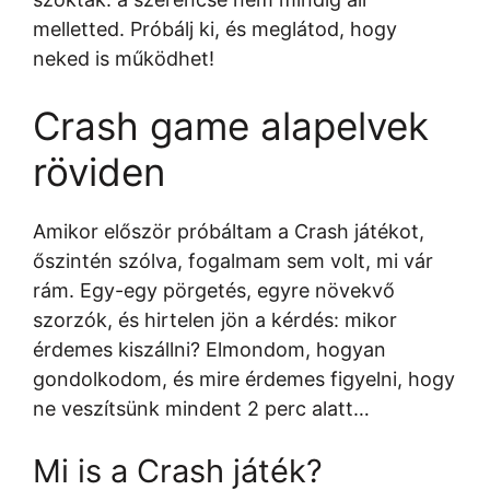
melletted. Próbálj ki, és meglátod, hogy
neked is működhet!
Crash game alapelvek
röviden
Amikor először próbáltam a Crash játékot,
őszintén szólva, fogalmam sem volt, mi vár
rám. Egy-egy pörgetés, egyre növekvő
szorzók, és hirtelen jön a kérdés: mikor
érdemes kiszállni? Elmondom, hogyan
gondolkodom, és mire érdemes figyelni, hogy
ne veszítsünk mindent 2 perc alatt…
Mi is a Crash játék?