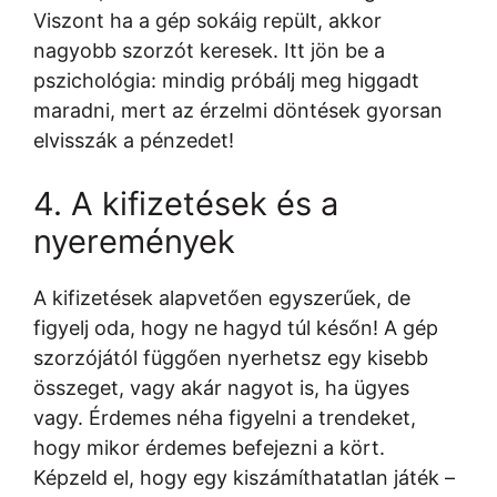
Viszont ha a gép sokáig repült, akkor
nagyobb szorzót keresek. Itt jön be a
pszichológia: mindig próbálj meg higgadt
maradni, mert az érzelmi döntések gyorsan
elvisszák a pénzedet!
4. A kifizetések és a
nyeremények
A kifizetések alapvetően egyszerűek, de
figyelj oda, hogy ne hagyd túl későn! A gép
szorzójától függően nyerhetsz egy kisebb
összeget, vagy akár nagyot is, ha ügyes
vagy. Érdemes néha figyelni a trendeket,
hogy mikor érdemes befejezni a kört.
Képzeld el, hogy egy kiszámíthatatlan játék –