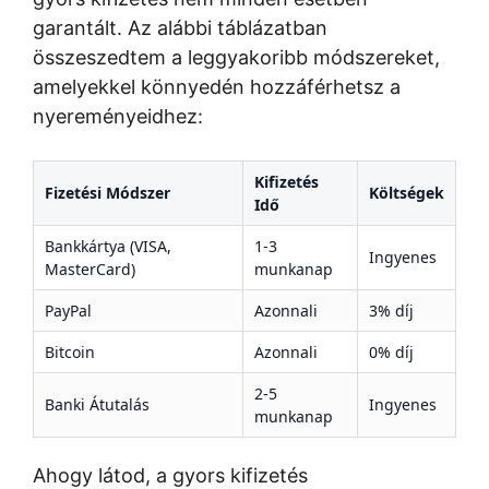
garantált. Az alábbi táblázatban
összeszedtem a leggyakoribb módszereket,
amelyekkel könnyedén hozzáférhetsz a
nyereményeidhez:
Kifizetés
Fizetési Módszer
Költségek
Idő
Bankkártya (VISA,
1-3
Ingyenes
MasterCard)
munkanap
PayPal
Azonnali
3% díj
Bitcoin
Azonnali
0% díj
2-5
Banki Átutalás
Ingyenes
munkanap
Ahogy látod, a gyors kifizetés