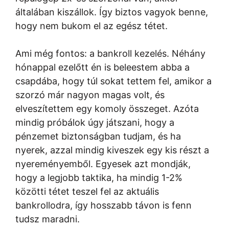
általában kiszállok. Így biztos vagyok benne,
hogy nem bukom el az egész tétet.
Ami még fontos: a bankroll kezelés. Néhány
hónappal ezelőtt én is beleestem abba a
csapdába, hogy túl sokat tettem fel, amikor a
szorzó már nagyon magas volt, és
elveszítettem egy komoly összeget. Azóta
mindig próbálok úgy játszani, hogy a
pénzemet biztonságban tudjam, és ha
nyerek, azzal mindig kiveszek egy kis részt a
nyereményemből. Egyesek azt mondják,
hogy a legjobb taktika, ha mindig 1-2%
közötti tétet teszel fel az aktuális
bankrollodra, így hosszabb távon is fenn
tudsz maradni.