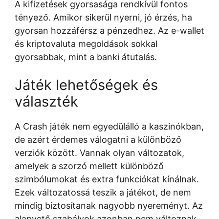
A kifizetések gyorsasága rendkívül fontos
tényező. Amikor sikerül nyerni, jó érzés, ha
gyorsan hozzáférsz a pénzedhez. Az e-wallet
és kriptovaluta megoldások sokkal
gyorsabbak, mint a banki átutalás.
Játék lehetőségek és
választék
A Crash játék nem egyedülálló a kaszinókban,
de azért érdemes válogatni a különböző
verziók között. Vannak olyan változatok,
amelyek a szorzó mellett különböző
szimbólumokat és extra funkciókat kínálnak.
Ezek változatossá teszik a játékot, de nem
mindig biztosítanak nagyobb nyereményt. Az
alapvető szabályok azonban nem változnak.