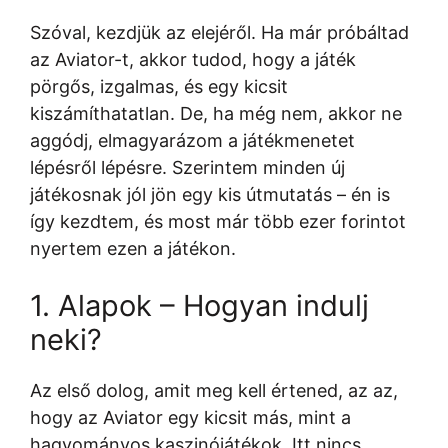
Szóval, kezdjük az elejéről. Ha már próbáltad
az Aviator-t, akkor tudod, hogy a játék
pörgős, izgalmas, és egy kicsit
kiszámíthatatlan. De, ha még nem, akkor ne
aggódj, elmagyarázom a játékmenetet
lépésről lépésre. Szerintem minden új
játékosnak jól jön egy kis útmutatás – én is
így kezdtem, és most már több ezer forintot
nyertem ezen a játékon.
1. Alapok – Hogyan indulj
neki?
Az első dolog, amit meg kell értened, az az,
hogy az Aviator egy kicsit más, mint a
hagyományos kaszinójátékok. Itt nincs