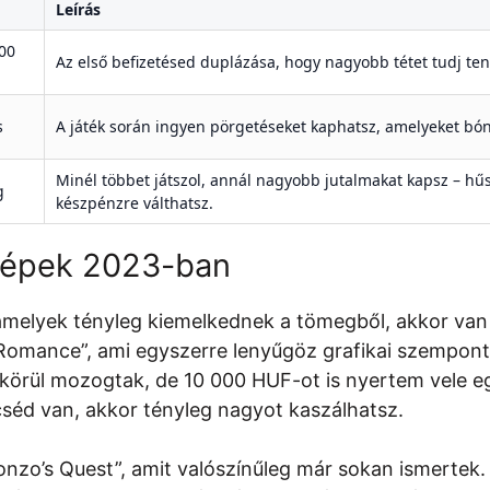
Leírás
00
Az első befizetésed duplázása, hogy nagyobb tétet tudj ten
s
A játék során ingyen pörgetéseket kaphatsz, amelyeket bó
Minél többet játszol, annál nagyobb jutalmakat kapsz – h
g
készpénzre válthatsz.
gépek 2023-ban
 amelyek tényleg kiemelkednek a tömegből, akkor van
Romance”, ami egyszerre lenyűgöz grafikai szempontbó
körül mozogtak, de 10 000 HUF-ot is nyertem vele eg
ncséd van, akkor tényleg nagyot kaszálhatsz.
zo’s Quest”, amit valószínűleg már sokan ismertek. D