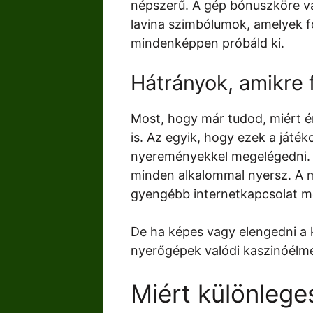
népszerű. A gép bónuszköre va
lavina szimbólumok, amelyek f
mindenképpen próbáld ki.
Hátrányok, amikre f
Most, hogy már tudod, miért é
is. Az egyik, hogy ezek a ját
nyereményekkel megelégedni. 
minden alkalommal nyersz. A má
gyengébb internetkapcsolat mel
De ha képes vagy elengedni a k
nyerőgépek valódi kaszinóélm
Miért különleg