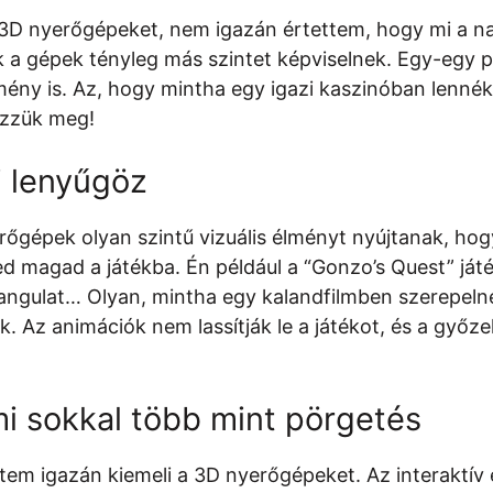
 3D nyerőgépeket, nem igazán értettem, hogy mi a n
k a gépek tényleg más szintet képviselnek. Egy-egy 
ény is. Az, hogy mintha egy igazi kaszinóban lennék
ézzük meg!
i lenyűgöz
erőgépek olyan szintű vizuális élményt nyújtanak, h
ed magad a játékba. Én például a “Gonzo’s Quest” ját
hangulat… Olyan, mintha egy kalandfilmben szerepelné
k. Az animációk nem lassítják le a játékot, és a győz
ami sokkal több mint pörgetés
tem igazán kiemeli a 3D nyerőgépeket. Az interaktív 