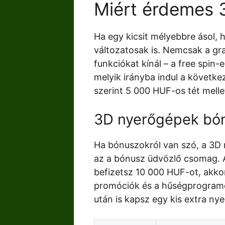
Miért érdemes 
Ha egy kicsit mélyebbre ásol,
változatosak is. Nemcsak a gr
funkciókat kínál – a free spin-
melyik irányba indul a követk
szerint 5 000 HUF-os tét mell
3D nyerőgépek bónu
Ha bónuszokról van szó, a 3D
az a bónusz üdvözlő csomag. A
befizetsz 10 000 HUF-ot, akko
promóciók és a hűségprogramok
után is kapsz egy kis extra ny