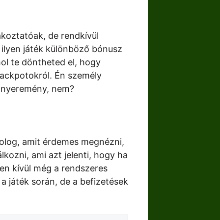
koztatóak, de rendkívül
 ilyen játék különböző bónusz
hol te döntheted el, hogy
jackpotokról. Én személy
ép nyeremény, nem?
olog, amit érdemes megnézni,
ozni, ami azt jelenti, hogy ha
en kívül még a rendszeres
 játék során, de a befizetések