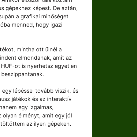
kus gépekhez képest. De aztán,
upán a grafikai minőséget
zinóba menned, hogy igazi
tékot, mintha ott ülnél a
mindent elmondanak, amit az
0 HUF-ot is nyerhetsz egyetlen
g beszippantanak.
gy lépéssel tovább viszik, és
nusz játékok és az interaktív
 hanem egy izgalmas,
 olyan élményt, amit egy jól
töltöttem az ilyen gépeken.