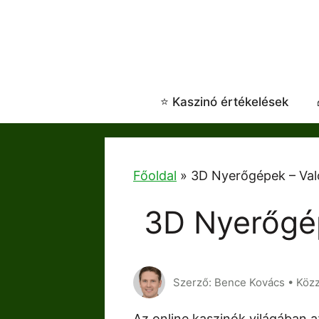
Skip
to
content
⭐ Kaszinó értékelések
Főoldal
»
3D Nyerőgépek – Val
3D Nyerőgép
Szerző: Bence Kovács • Köz
Az online kaszinók világában 