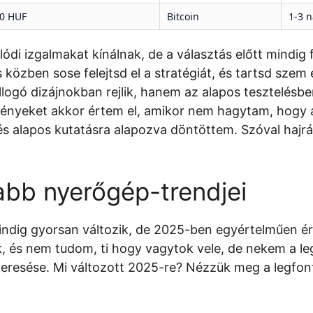
00 HUF
Bitcoin
1-3 
di izgalmakat kínálnak, de a választás előtt mindig f
özben sose felejtsd el a stratégiát, és tartsd szem 
logó dizájnokban rejlik, hanem az alapos tesztelésbe
ényeket akkor értem el, amikor nem hagytam, hogy a
s alapos kutatásra alapozva döntöttem. Szóval hajrá,
abb nyerőgép-trendjei
indig gyorsan változik, de 2025-ben egyértelműen ér
k, és nem tudom, ti hogy vagytok vele, de nekem a le
 keresése. Mi változott 2025-re? Nézzük meg a legfo