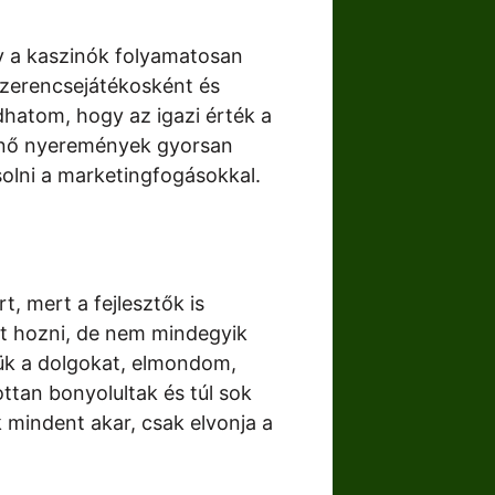
y a kaszinók folyamatosan
Szerencsejátékosként és
dhatom, hogy az igazi érték a
énő nyeremények gyorsan
olni a marketingfogásokkal.
, mert a fejlesztők is
et hozni, de nem mindegyik
jük a dolgokat, elmondom,
ttan bonyolultak és túl sok
k mindent akar, csak elvonja a