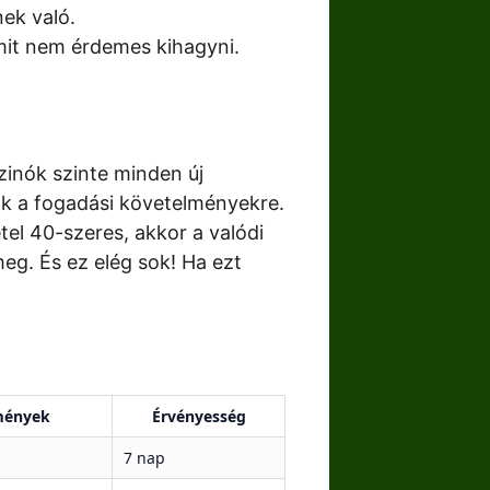
ek való.
amit nem érdemes kihagyni.
zinók szinte minden új
nk a fogadási követelményekre.
el 40-szeres, akkor a valódi
eg. És ez elég sok! Ha ezt
mények
Érvényesség
7 nap