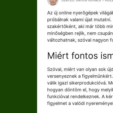
Az új online nyerőgépek világ
próbálnak valami újat mutatni
szakértőként, aki már több min
minőségben rejlik, nem csupá
változhatnak, szóval nagyon f
Miért fontos ism
Szóval, miért van olyan sok új
versenyeznek a figyelmünkért.
válik igazi sikerprodukcióvá.
hogyan döntöm el, hogy melyik 
funkcióval rendelkeznek. A kér
figyelmet a valódi nyereménye