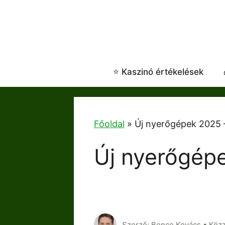
Skip
to
content
⭐ Kaszinó értékelések
Főoldal
»
Új nyerőgépek 2025 –
Új nyerőgépe
Szerző: Bence Kovács • Köz