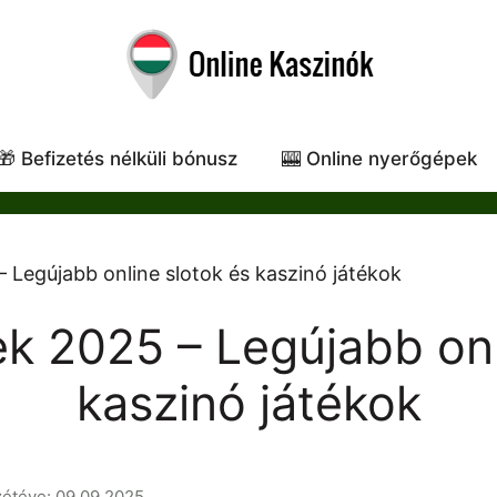
🎁 Befizetés nélküli bónusz
🎰 Online nyerőgépek
 Legújabb online slotok és kaszinó játékok
k 2025 – Legújabb onl
kaszinó játékok
zétéve: 09.09.2025