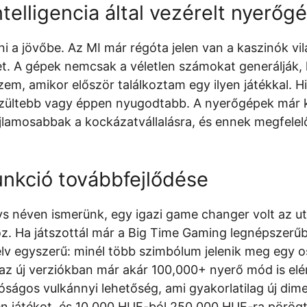
telligencia által vezérelt nyerőg
ni a jövőbe. Az MI már régóta jelen van a kaszinók 
ntet. A gépek nemcsak a véletlen számokat generáljá
zem, amikor először találkoztam egy ilyen játékkal. H
eszültebb vagy éppen nyugodtabb. A nyerőgépek már 
jlamosabbak a kockázatvállalásra, és ennek megfelelő
nkció továbbfejlődése
s néven ismerünk, egy igazi game changer volt az ut
 Ha játszottál már a Big Time Gaming legnépszerűbb
elv egyszerű: minél több szimbólum jelenik meg egy o
 az új verziókban már akár 100,000+ nyerő mód is elé
ágos vulkánnyi lehetőség, ami gyakorlatilag új dim
en játékot, és 10,000 HUF-ból 250,000 HUF-ra pörögtem