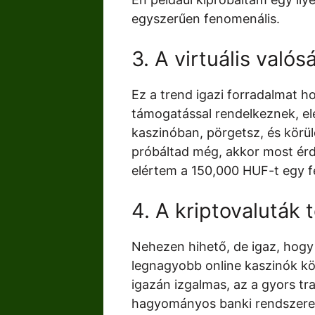
egyszerűen fenomenális.
3. A virtuális való
Ez a trend igazi forradalmat 
támogatással rendelkeznek, elé
kaszinóban, pörgetsz, és körü
próbáltad még, akkor most érde
elértem a 150,000 HUF-t egy fél
4. A kriptovaluták 
Nehezen hihető, de igaz, hogy
legnagyobb online kaszinók köz
igazán izgalmas, az a gyors tr
hagyományos banki rendszerek 