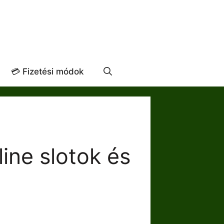
💳 Fizetési módok
ine slotok és