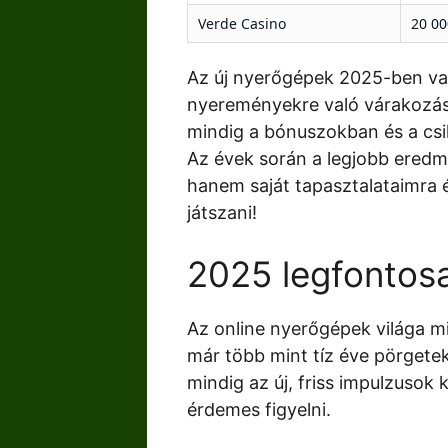
Verde Casino
20 0
Az új nyerőgépek 2025-ben való
nyereményekre való várakozás k
mindig a bónuszokban és a csil
Az évek során a legjobb eredm
hanem saját tapasztalataimra é
játszani!
2025 legfontos
Az online nyerőgépek világa m
már több mint tíz éve pörgete
mindig az új, friss impulzusok
érdemes figyelni.