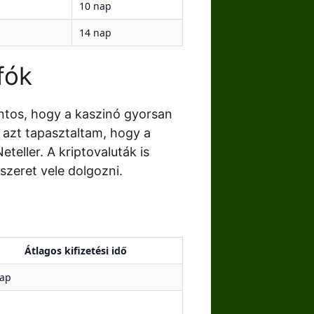
10 nap
14 nap
fók
ontos, hogy a kaszinó gyorsan
 azt tapasztaltam, hogy a
eller. A kriptovaluták is
szeret vele dolgozni.
Átlagos kifizetési idő
nap