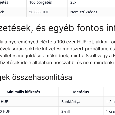
getés
100 pörgetés
25x
ck
50 000 HUF
Nem szükséges
zetések, és egyéb fontos in
 Ha a nyereményed elérte a 100 ezer HUF-ot, akkor f
évek során sokféle kifizetési módszert próbáltam, és
alletes megoldások működnek, mint a Skrill vagy a Net
ifizetések ideje általában hosszabb, és nem mindenki 
gek összehasonlítása
Minimális kifizetés
Metódus
0 HUF
Bankkártya
1-2 
00 HUF
Skrill
1 óra