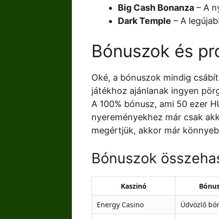
Big Cash Bonanza
– A n
Dark Temple
– A legújab
Bónuszok és pr
Oké, a bónuszok mindig csábító
játékhoz ajánlanak ingyen pör
A 100% bónusz, ami 50 ezer HUF
nyereményekhez már csak akkor 
megértjük, akkor már könnyebb
Bónuszok összehas
Kaszinó
Bónus
Energy Casino
Üdvözlő bó