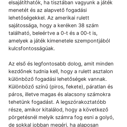
elsajátíthatók, ha tisztában vagyunk a játék
menetét és az alapvető fogadási
lehetőségekkel. Az amerikai rulett
sajátossága, hogy a keréken 38 szám
található, beleértve a 0-t és a 00-t is,
amelyek a játék kimenetele szempontjából
kulcsfontosságúak.
Az első és legfontosabb dolog, amit minden
kezdőnek tudnia kell, hogy a rulett asztalon
különböző fogadási lehetőségek vannak.
Különböző színű (piros, fekete), páratlan és
páros, illetve magas és alacsony számokra
tehetünk fogadást. A legszórakoztatóbb
része, amikor kitalálod, hogy a következő
pörgetésnél melyik számra fog esni a golyó,
de sokkal jobban megéri, ha alaposan