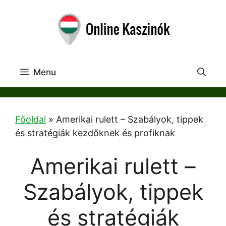
Skip
to
content
Menu
Főoldal
»
Amerikai rulett – Szabályok, tippek
és stratégiák kezdőknek és profiknak
Amerikai rulett –
Szabályok, tippek
és stratégiák