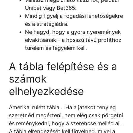
Unibet vagy Bet365.
Mindig figyelj a fogadási lehetőségekre
és a stratégiádra.
Ne hagyd, hogy a gyors nyeremények
elvakítsanak – a hosszú távú profithoz
türelem és fegyelem kell.
A tábla felépítése és a
számok
elhelyezkedése
Amerikai rulett tábla… Ha a játékot tényleg
szeretnéd megérteni, nem elég csak pörgetni
és reménykedni, hogy a szerencse melléd áll.
A tábla elrendezését kell figyelned, mivel a