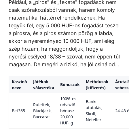
Például, a „piros” és „fekete” fogadások nem
csak szórakozásból vannak, hanem komoly
matematikai háttérrel rendelkeznek. Ha
tegyük fel, egy 5 000 HUF-os fogadást teszel
a pirosra, és a piros számon pörög a labda,
akkor a nyereményed 10 000 HUF, ami elég
szép hozam, ha meggondoljuk, hogy a
nyerési esélyed 18/38 – szóval, nem éppen túl
magasan. De megéri a rizikó, ha jól csinálod…
Kaszinó
Játékok
Metódusok
Átutal
Bónuszok
neve
választéka
(kifizetés)
sebess
100%-os
Banki
Rulettek,
üdvözlő
átutalás,
Bet365
BlackJack,
bónusz
24-48 
Skrill,
Baccarat
20,000
Neteller
HUF-ig