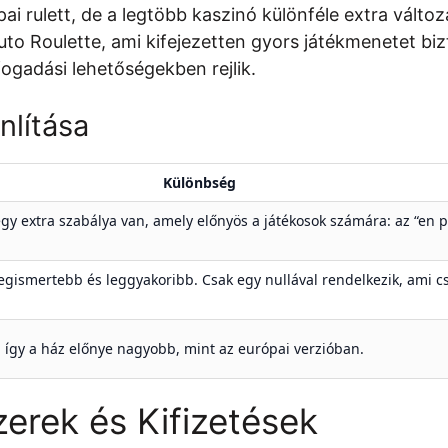
ai rulett, de a legtöbb kaszinó különféle extra változa
uto Roulette, ami kifejezetten gyors játékmenetet bi
fogadási lehetőségekben rejlik.
nlítása
Különbség
egy extra szabálya van, amely előnyös a játékosok számára: az “en p
legismertebb és leggyakoribb. Csak egy nullával rendelkezik, ami c
, így a ház előnye nagyobb, mint az európai verzióban.
erek és Kifizetések