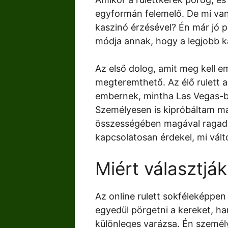
egyformán felemelő. De mi van 
kaszinó érzésével? Én már jó p
módja annak, hogy a legjobb k
Az első dolog, amit meg kell 
megteremthető. Az élő rulett a
embernek, mintha Las Vegas-ba
Személyesen is kipróbáltam má
összességében magával ragadó v
kapcsolatosan érdekel, mi vált
Miért választják
Az online rulett sokféleképpen
egyedül pörgetni a kereket, ha
különleges varázsa. Én személy