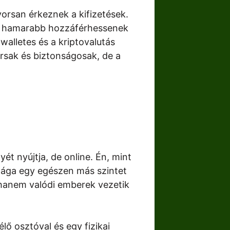
orsan érkeznek a kifizetések.
nél hamarabb hozzáférhessenek
alletes és a kriptovalutás
orsak és biztonságosak, de a
yét nyújtja, de online. Én, mint
ilága egy egészen más szintet
, hanem valódi emberek vezetik
lő osztóval és egy fizikai