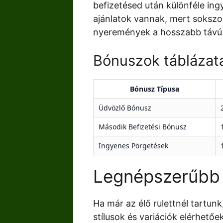
befizetésed után különféle ing
ajánlatok vannak, mert sokszor
nyeremények a hosszabb távú 
Bónuszok táblázat
Bónusz Típusa
Üdvözlő Bónusz
Második Befizetési Bónusz
Ingyenes Pörgetések
Legnépszerűbb É
Ha már az élő rulettnél tartu
stílusok és variációk elérhető