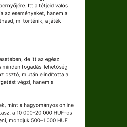
rnyőjére. Itt a tétjeid valós
ítja az eseményeket, hanem a
hasd, mi történik, a játék
setében, de itt az egész
és minden fogadási lehetőség
z osztó, miután elindította a
rgetést végzi, hanem a
étek, mint a hagyományos online
jtasz, a 10 000–20 000 HUF-os
deni, mondjuk 500–1 000 HUF