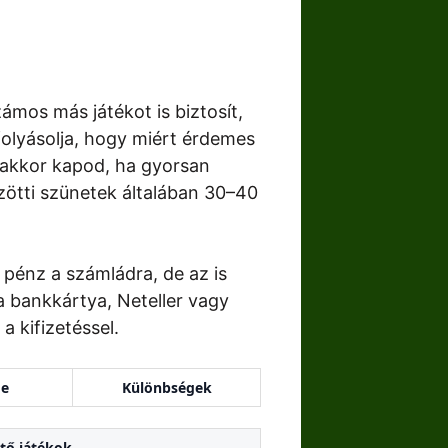
zámos más játékot is biztosít,
folyásolja, hogy miért érdemes
t akkor kapod, ha gyorsan
özötti szünetek általában 30–40
 pénz a számládra, de az is
 a bankkártya, Neteller vagy
a kifizetéssel.
ge
Különbségek
ető játékok