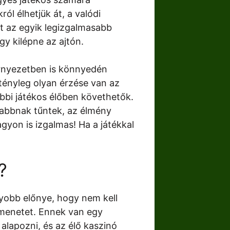
ól élhetjük át, a valódi
tt az egyik legizgalmasabb
y kilépne az ajtón.
örnyezetben is könnyedén
 tényleg olyan érzése van az
bbi játékos élőben követhetők.
sabbnak tűntek, az élmény
gyon is izgalmas! Ha a játékkal
?
agyobb előnye, hogy nem kell
ékmenetet. Ennek van egy
 alapozni, és az élő kaszinó