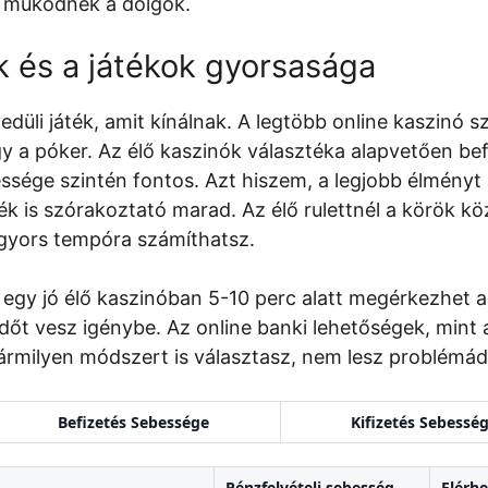
n működnek a dolgok.
k és a játékok gyorsasága
edüli játék, amit kínálnak. A legtöbb online kaszinó s
gy a póker. Az élő kaszinók választéka alapvetően be
essége szintén fontos. Azt hiszem, a legjobb élmény
ék is szórakoztató marad. Az élő rulettnél a körök k
 gyors tempóra számíthatsz.
, egy jó élő kaszinóban 5-10 perc alatt megérkezhet a
 időt vesz igénybe. Az online banki lehetőségek, mint
bármilyen módszert is választasz, nem lesz problémád 
Befizetés Sebessége
Kifizetés Sebessé
Pénzfelvételi sebesség
Elérh