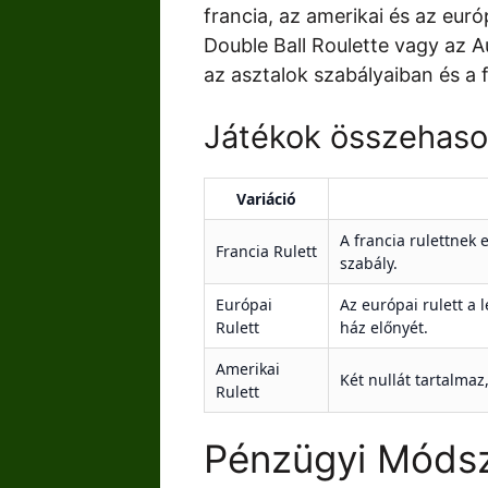
francia, az amerikai és az európ
Double Ball Roulette vagy az A
az asztalok szabályaiban és a 
Játékok összehaso
Variáció
A francia rulettnek 
Francia Rulett
szabály.
Európai
Az európai rulett a 
Rulett
ház előnyét.
Amerikai
Két nullát tartalmaz
Rulett
Pénzügyi Módsz