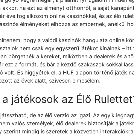
akkor, ha ezt az élményt otthonról, a saját kanapénkr
ár éve foglalkozom online kaszinókkal, és az élő rule
aszinós élményeket elhozza az embernek, anélkül hog
említenem, hogy a valódi kaszinók hangulata online k
sztalok nem csak egy egyszerű játékot kínálnak – itt
n pörgetnék a kereket, miközben a dealerek és a tö
r ezt a formát, és bár a kezdő szakaszok sokkal las
olt. És higgyétek el, a HUF alapon történő játék na
ozott az évek alatt, szívesen elmesélem.
 a játékosok az Élő Rulettet
 játsszható, de az élő verzió az igazi. Az egyik legn
nem valós személyek, élő dealerek biztosítják a ját
 szerint mindig is szeretek a közvetlen interakciókra