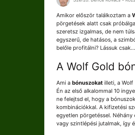
Amikor először találkoztam a
W
pörgetések alatt csak próbálga
szeretsz izgalmas, de nem túls
egyszerű, de hatásos, a szimbó
belőle profitálni? Lássuk csak
A Wolf Gold bón
Ami a
bónuszokat
illeti, a Wo
Én az első alkalommal 10 ingy
ne felejtsd el, hogy a bónuszo
kombinációkkal. A kifizetési 
egyetlen pörgetéssel. Néhány o
vagy szintlépési jutalmak, így