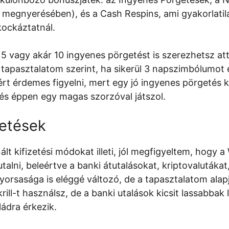
t megnyerésében), és a Cash Respins, ami gyakorlatil
kockáztatnál.
5 vagy akár 10 ingyenes pörgetést is szerezhetsz at
tapasztalatom szerint, ha sikerül 3 napszimbólumot e
ért érdemes figyelni, mert egy jó ingyenes pörgetés k
és éppen egy magas szorzóval játszol.
zetések
nált kifizetési módokat illeti, jól megfigyeltem, hogy
talni, beleértve a banki átutalásokat, kriptovalutáka
yorsasága is eléggé változó, de a tapasztalatom alapj
krill-t használsz, de a banki utalások kicsit lassabb
ládra érkezik.