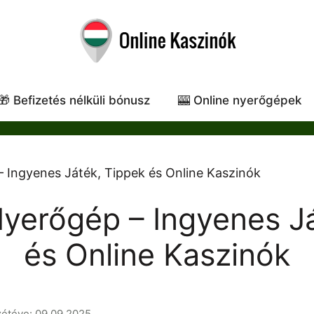
🎁 Befizetés nélküli bónusz
🎰 Online nyerőgépek
 Ingyenes Játék, Tippek és Online Kaszinók
yerőgép – Ingyenes J
és Online Kaszinók
zétéve: 09.09.2025