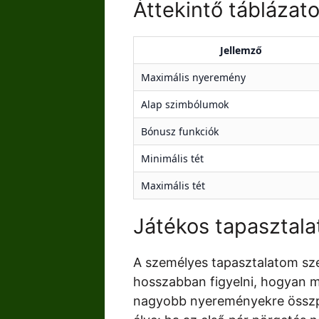
Áttekintő táblázat
Jellemző
Maximális nyeremény
Alap szimbólumok
Bónusz funkciók
Minimális tét
Maximális tét
Játékos tapasztala
A személyes tapasztalatom sze
hosszabban figyelni, hogyan m
nagyobb nyereményekre összpon