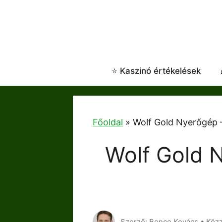
Skip
to
content
⭐ Kaszinó értékelések
Főoldal
»
Wolf Gold Nyerőgép –
Wolf Gold N
Szerző: Bence Kovács • Köz