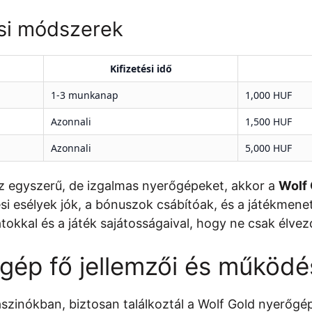
ési módszerek
Kifizetési idő
1-3 munkanap
1,000 HUF
Azonnali
1,500 HUF
Azonnali
5,000 HUF
z egyszerű, de izgalmas nyerőgépeket, akkor a
Wolf 
si esélyek jók, a bónuszok csábítóak, és a játékmenet
atokkal és a játék sajátosságaival, hogy ne csak élvezd
gép fő jellemzői és működé
aszinókban, biztosan találkoztál a Wolf Gold nyerőgé