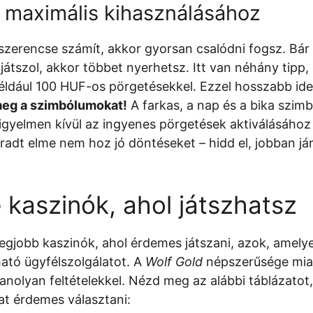
 maximális kihasználásához
szerencse számít, akkor gyorsan csalódni fogsz. Bár 
játszol, akkor többet nyerhetsz. Itt van néhány tipp, 
 például 100 HUF-os pörgetésekkel. Ezzel hosszabb ide
eg a szimbólumokat!
A farkas, a nap és a bika szi
igyelmen kívül az ingyenes pörgetések aktiválásáho
radt elme nem hoz jó döntéseket – hidd el, jobban já
e kaszinók, ahol játszhatsz
legjobb kaszinók, ahol érdemes játszani, azok, amel
ató ügyfélszolgálatot. A
Wolf Gold
népszerűsége miat
nolyan feltételekkel. Nézd meg az alábbi táblázatot,
at érdemes választani: