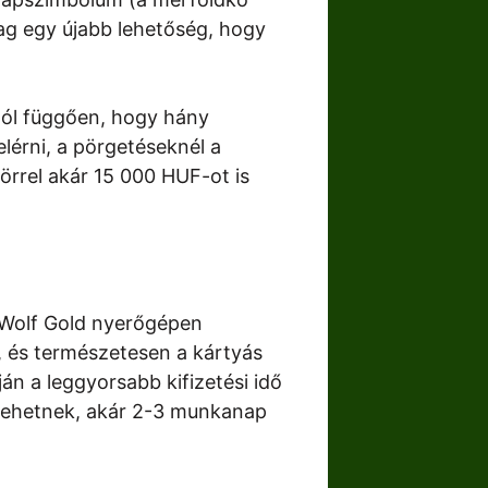
ag egy újabb lehetőség, hogy
tól függően, hogy hány
lérni, a pörgetéseknél a
örrel akár 15 000 HUF-ot is
 a Wolf Gold nyerőgépen
t, és természetesen a kártyás
án a leggyorsabb kifizetési idő
ak lehetnek, akár 2-3 munkanap