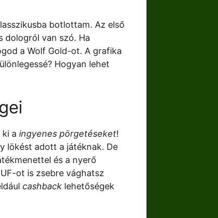
asszikusba botlottam. Az első
s dologról van szó. Ha
ogod a Wolf Gold-ot. A grafika
 különlegessé? Hogyan lehet
gei
 ki a
ingyenes pörgetéseket
!
 lökést adott a játéknak. De
átékmenettel és a nyerő
HUF-ot is zsebre vághatsz
éldául
cashback
lehetőségek