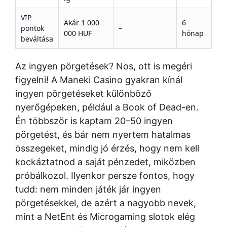
VIP
Akár 1 000
6
pontok
–
000 HUF
hónap
beváltása
Az ingyen pörgetések? Nos, ott is megéri
figyelni! A Maneki Casino gyakran kínál
ingyen pörgetéseket különböző
nyerőgépeken, például a Book of Dead-en.
Én többször is kaptam 20–50 ingyen
pörgetést, és bár nem nyertem hatalmas
összegeket, mindig jó érzés, hogy nem kell
kockáztatnod a saját pénzedet, miközben
próbálkozol. Ilyenkor persze fontos, hogy
tudd: nem minden játék jár ingyen
pörgetésekkel, de azért a nagyobb nevek,
mint a NetEnt és Microgaming slotok elég