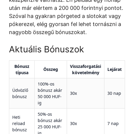
után már elértem a 200 000 forintnyi pontot.
Szóval ha gyakran pörgeted a slotokat vagy
pókerezel, elég gyorsan fel lehet tornászni a
nagyobb összegű bónuszokat.
Aktuális Bónuszok
Bónusz
Visszaforgatási
Összeg
Lejárat
típusa
követelmény
100%-os
Üdvözlő
bónusz akár
30x
30 nap
bónusz
50 000 HUF-
ig
50%-os
Heti
bónusz akár
reload
30x
7 nap
25 000 HUF-
bónusz
ig