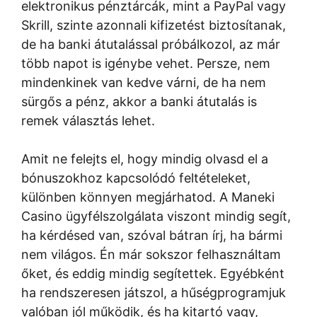
elektronikus pénztárcák, mint a PayPal vagy
Skrill, szinte azonnali kifizetést biztosítanak,
de ha banki átutalással próbálkozol, az már
több napot is igénybe vehet. Persze, nem
mindenkinek van kedve várni, de ha nem
sürgős a pénz, akkor a banki átutalás is
remek választás lehet.
Amit ne felejts el, hogy mindig olvasd el a
bónuszokhoz kapcsolódó feltételeket,
különben könnyen megjárhatod. A Maneki
Casino ügyfélszolgálata viszont mindig segít,
ha kérdésed van, szóval bátran írj, ha bármi
nem világos. Én már sokszor felhasználtam
őket, és eddig mindig segítettek. Egyébként
ha rendszeresen játszol, a hűségprogramjuk
valóban jól működik, és ha kitartó vagy,