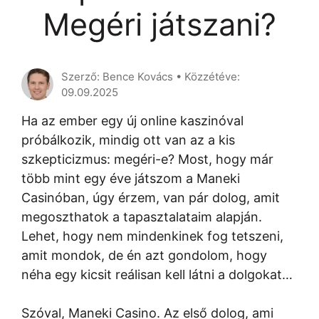
Megéri játszani?
Szerző: Bence Kovács • Közzétéve:
09.09.2025
Ha az ember egy új online kaszinóval
próbálkozik, mindig ott van az a kis
szkepticizmus: megéri-e? Most, hogy már
több mint egy éve játszom a Maneki
Casinóban, úgy érzem, van pár dolog, amit
megoszthatok a tapasztalataim alapján.
Lehet, hogy nem mindenkinek fog tetszeni,
amit mondok, de én azt gondolom, hogy
néha egy kicsit reálisan kell látni a dolgokat…
Szóval, Maneki Casino. Az első dolog, ami