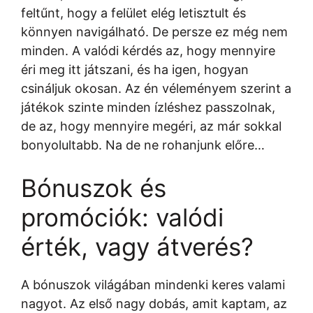
feltűnt, hogy a felület elég letisztult és
könnyen navigálható. De persze ez még nem
minden. A valódi kérdés az, hogy mennyire
éri meg itt játszani, és ha igen, hogyan
csináljuk okosan. Az én véleményem szerint a
játékok szinte minden ízléshez passzolnak,
de az, hogy mennyire megéri, az már sokkal
bonyolultabb. Na de ne rohanjunk előre…
Bónuszok és
promóciók: valódi
érték, vagy átverés?
A bónuszok világában mindenki keres valami
nagyot. Az első nagy dobás, amit kaptam, az