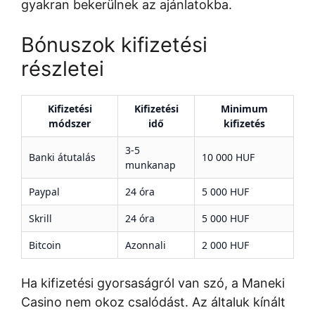
gyakran bekerülnek az ajánlatokba.
Bónuszok kifizetési
részletei
Kifizetési
Kifizetési
Minimum
módszer
idő
kifizetés
3-5
Banki átutalás
10 000 HUF
munkanap
Paypal
24 óra
5 000 HUF
Skrill
24 óra
5 000 HUF
Bitcoin
Azonnali
2 000 HUF
Ha kifizetési gyorsaságról van szó, a Maneki
Casino nem okoz csalódást. Az általuk kínált