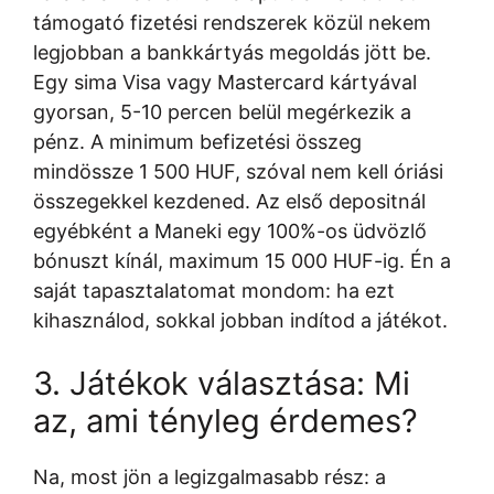
támogató fizetési rendszerek közül nekem
legjobban a bankkártyás megoldás jött be.
Egy sima Visa vagy Mastercard kártyával
gyorsan, 5-10 percen belül megérkezik a
pénz. A minimum befizetési összeg
mindössze 1 500 HUF, szóval nem kell óriási
összegekkel kezdened. Az első depositnál
egyébként a Maneki egy 100%-os üdvözlő
bónuszt kínál, maximum 15 000 HUF-ig. Én a
saját tapasztalatomat mondom: ha ezt
kihasználod, sokkal jobban indítod a játékot.
3. Játékok választása: Mi
az, ami tényleg érdemes?
Na, most jön a legizgalmasabb rész: a