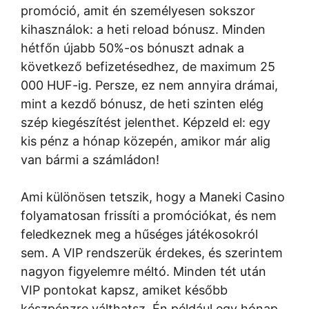
promóció, amit én személyesen sokszor
kihasználok: a heti reload bónusz. Minden
hétfőn újabb 50%-os bónuszt adnak a
következő befizetésedhez, de maximum 25
000 HUF-ig. Persze, ez nem annyira drámai,
mint a kezdő bónusz, de heti szinten elég
szép kiegészítést jelenthet. Képzeld el: egy
kis pénz a hónap közepén, amikor már alig
van bármi a számládon!
Ami különösen tetszik, hogy a Maneki Casino
folyamatosan frissíti a promóciókat, és nem
feledkeznek meg a hűséges játékosokról
sem. A VIP rendszerük érdekes, és szerintem
nagyon figyelemre méltó. Minden tét után
VIP pontokat kapsz, amiket később
készpénzre válthatsz. Én például egy hónap