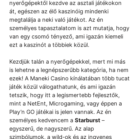
nyerőgépektől kezdve az asztali játékokon
át, egészen az élő kaszinóig mindenki
megtalálja a neki való játékot. Az én
személyes tapasztalatom is azt mutatja, hogy
van egy csomó tényező, ami igazán kiemeli
ezt a kaszinót a többiek közül.
Kezdjük talán a nyerőgépekkel, mert mi más
is lehetne a legnépszerűbb kategória, ha nem
ezek! A Maneki Casino kínálatában több tucat
játék közül válogathatunk, és ami igazán
tetszik, hogy itt a legismertebb fejlesztők,
mint a NetEnt, Microgaming, vagy éppen a
Play’n GO játékai is jelen vannak. Az én
személyes kedvencem a
Starburst
–
egyszerű, de nagyszerű. Az alap
szimbólumok, a wild-ok és az ingyenes