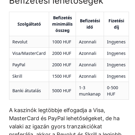
Befizetési lehetőségek
Befizetés
Befizetési
Fizetési
Szolgáltató
minimális
idő
díj
összeg
Revolut
1000 HUF
Azonnali
Ingyenes
Visa/MasterCard
2000 HUF
Azonnali
Ingyenes
PayPal
2000 HUF
Azonnali
Ingyenes
Skrill
1500 HUF
Azonnali
Ingyenes
1-3
0-500
Banki átutalás
5000 HUF
munkanap
HUF
A kaszinók legtöbbje elfogadja a Visa,
MasterCard és PayPal lehetőségeket, de ha
valaki az igazán gyors tranzakciókat
preferálja, akkor a Revolut és Skrill a legjobb