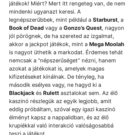
játékok! Miért? Mert itt rengeteg van, de nem
mindenki ugyanazt keresi. A
legnépszerűbbek, mint például a
Starburst
, a
Book of Dead
vagy a
Gonzo’s Quest
, nagyon
jól pörögnek, de ha szereted az izgalmat,
akkor a jackpot játékok, mint a
Mega Moolah
is nagyot üthetik a markodat. Érdemes tehát
nemcsak a “népszerűséget” nézni, hanem
azokat a játékokat is, amelyek magas
kifizetéseket kínálnak. De tényleg, ha
második esélyes vagy, ne hagyd ki a
Blackjack
és
Rulett
asztalokat sem. Az élő
kaszinó részlegük az egyik legjobb, amit
eddig próbáltam, szóval egy igazi kaszinó
élményt kapsz a nappalidban, és az élő
krupiékkal való interakció valóságosabbá
teszi a játékot.