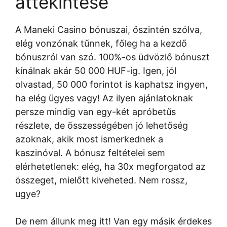
áttekintése
A Maneki Casino bónuszai, őszintén szólva,
elég vonzónak tűnnek, főleg ha a kezdő
bónuszról van szó. 100%-os üdvözlő bónuszt
kínálnak akár 50 000 HUF-ig. Igen, jól
olvastad, 50 000 forintot is kaphatsz ingyen,
ha elég ügyes vagy! Az ilyen ajánlatoknak
persze mindig van egy-két apróbetűs
részlete, de összességében jó lehetőség
azoknak, akik most ismerkednek a
kaszinóval. A bónusz feltételei sem
elérhetetlenek: elég, ha 30x megforgatod az
összeget, mielőtt kiveheted. Nem rossz,
ugye?
De nem állunk meg itt! Van egy másik érdekes