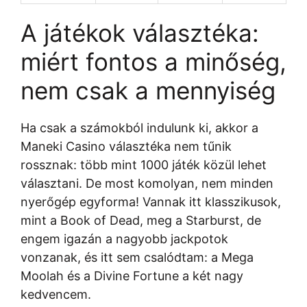
A játékok választéka:
miért fontos a minőség,
nem csak a mennyiség
Ha csak a számokból indulunk ki, akkor a
Maneki Casino választéka nem tűnik
rossznak: több mint 1000 játék közül lehet
választani. De most komolyan, nem minden
nyerőgép egyforma! Vannak itt klasszikusok,
mint a Book of Dead, meg a Starburst, de
engem igazán a nagyobb jackpotok
vonzanak, és itt sem csalódtam: a Mega
Moolah és a Divine Fortune a két nagy
kedvencem.