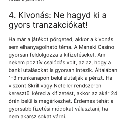
4. Kivonás: Ne hagyd ki a
gyors tranzakciókat!
Ha már a játékot pörgeted, akkor a kivonás
sem elhanyagolható téma. A Maneki Casino
gyorsan feldolgozza a kifizetéseket. Ami
nekem pozitív csalódás volt, az az, hogy a
banki utalásokat is gyorsan intézik. Általában
1-3 munkanapon belül elutalják a pénzt. Ha
viszont Skrill vagy Neteller rendszeren
keresztül kéred a kifizetést, akkor az akár 24
órán belül is megérkezhet. Érdemes tehát a
gyorsabb fizetési módokat választani, ha
nem akarsz sokat várni.