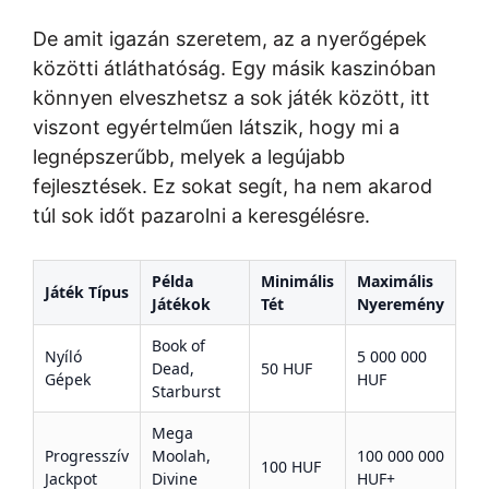
De amit igazán szeretem, az a nyerőgépek
közötti átláthatóság. Egy másik kaszinóban
könnyen elveszhetsz a sok játék között, itt
viszont egyértelműen látszik, hogy mi a
legnépszerűbb, melyek a legújabb
fejlesztések. Ez sokat segít, ha nem akarod
túl sok időt pazarolni a keresgélésre.
Példa
Minimális
Maximális
Játék Típus
Játékok
Tét
Nyeremény
Book of
Nyíló
5 000 000
Dead,
50 HUF
Gépek
HUF
Starburst
Mega
Progresszív
Moolah,
100 000 000
100 HUF
Jackpot
Divine
HUF+