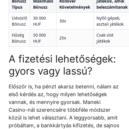
Bónusz
Maximális
Rollover
Játékok, amik
Típus
Bónusz
Követelmények
beleszámítanak
Üdvözlő
30 000
Nyíló gépek,
30x
Bónusz
HUF
asztali játékok
Hűség
50 000
Csak slot
25x
Bónusz
HUF
játékok
A fizetési lehetőségek:
gyors vagy lassú?
Először is, ha pénzt akarsz betenni, nálam az
első kérdés az, hogy milyen lehetőségek
vannak, és mennyire gyorsak. Maneki
Casino-nál szerencsére többféle módszer
közül is lehet választani. A leggyorsabb, amit
próbáltam, a bankkártyás kifizetés, de sajnos