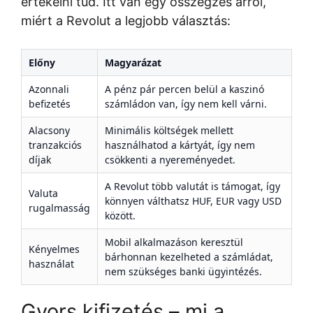
értékelni tud. Itt van egy összegzés arról,
miért a Revolut a legjobb választás:
Előny
Magyarázat
Azonnali
A pénz pár percen belül a kaszinó
befizetés
számládon van, így nem kell várni.
Alacsony
Minimális költségek mellett
tranzakciós
használhatod a kártyát, így nem
díjak
csökkenti a nyereményedet.
A Revolut több valutát is támogat, így
Valuta
könnyen válthatsz HUF, EUR vagy USD
rugalmasság
között.
Mobil alkalmazáson keresztül
Kényelmes
bárhonnan kezelheted a számládat,
használat
nem szükséges banki ügyintézés.
Gyors kifizetés – mi a