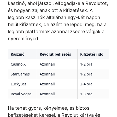
kaszinó, ahol játszol, elfogadja-e a Revolutot,
és hogyan zajlanak ott a kifizetések. A
legjobb kaszinók általában egy-két napon
belül kifizetnek, de azért ne lepődj meg, ha a
legjobb platformok azonnal zsebre vágják a
nyereményed.
Kaszinó
Revolut befizetés
Kifizetési idő
Casino X
Azonnali
1-2 óra
StarGames
Azonnali
1-2 óra
LuckyBet
Azonnali
2-4 óra
Royal Vegas
Azonnali
1-3 óra
Ha tehát gyors, kényelmes, és biztos
befizetéseket keresel, a Revolut kártya és