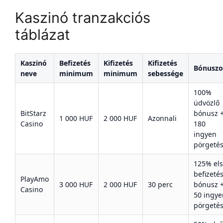
Kaszinó tranzakciós
táblázat
Kaszinó
Befizetés
Kifizetés
Kifizetés
Bónusz
neve
minimum
minimum
sebessége
100%
üdvözlő
BitStarz
bónusz 
1 000 HUF
2 000 HUF
Azonnali
Casino
180
ingyen
pörgeté
125% el
befizetés
PlayAmo
3 000 HUF
2 000 HUF
30 perc
bónusz 
Casino
50 ingye
pörgeté