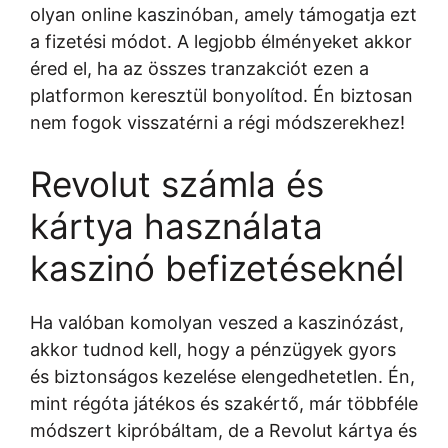
olyan online kaszinóban, amely támogatja ezt
a fizetési módot. A legjobb élményeket akkor
éred el, ha az összes tranzakciót ezen a
platformon keresztül bonyolítod. Én biztosan
nem fogok visszatérni a régi módszerekhez!
Revolut számla és
kártya használata
kaszinó befizetéseknél
Ha valóban komolyan veszed a kaszinózást,
akkor tudnod kell, hogy a pénzügyek gyors
és biztonságos kezelése elengedhetetlen. Én,
mint régóta játékos és szakértő, már többféle
módszert kipróbáltam, de a Revolut kártya és