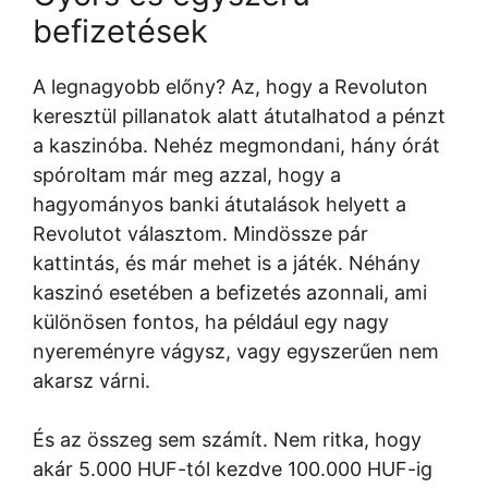
befizetések
A legnagyobb előny? Az, hogy a Revoluton
keresztül pillanatok alatt átutalhatod a pénzt
a kaszinóba. Nehéz megmondani, hány órát
spóroltam már meg azzal, hogy a
hagyományos banki átutalások helyett a
Revolutot választom. Mindössze pár
kattintás, és már mehet is a játék. Néhány
kaszinó esetében a befizetés azonnali, ami
különösen fontos, ha például egy nagy
nyereményre vágysz, vagy egyszerűen nem
akarsz várni.
És az összeg sem számít. Nem ritka, hogy
akár 5.000 HUF-tól kezdve 100.000 HUF-ig