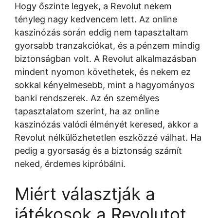
Hogy őszinte legyek, a Revolut nekem
tényleg nagy kedvencem lett. Az online
kaszinózás során eddig nem tapasztaltam
gyorsabb tranzakciókat, és a pénzem mindig
biztonságban volt. A Revolut alkalmazásban
mindent nyomon követhetek, és nekem ez
sokkal kényelmesebb, mint a hagyományos
banki rendszerek. Az én személyes
tapasztalatom szerint, ha az online
kaszinózás valódi élményét keresed, akkor a
Revolut nélkülözhetetlen eszközzé válhat. Ha
pedig a gyorsaság és a biztonság számít
neked, érdemes kipróbálni.
Miért választják a
játékosok a Revolutot