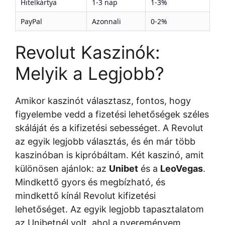
Hitelkártya
1-3 nap
1-3%
PayPal
Azonnali
0-2%
Revolut Kaszinók:
Melyik a Legjobb?
Amikor kaszinót választasz, fontos, hogy
figyelembe vedd a fizetési lehetőségek széles
skáláját és a kifizetési sebességet. A Revolut
az egyik legjobb választás, és én már több
kaszinóban is kipróbáltam. Két kaszinó, amit
különösen ajánlok: az
Unibet
és a
LeoVegas
.
Mindkettő gyors és megbízható, és
mindkettő kínál Revolut kifizetési
lehetőséget. Az egyik legjobb tapasztalatom
az Unibetnél volt, ahol a nyereményem