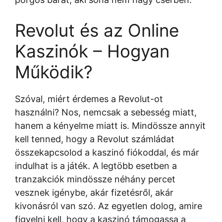
Revolut és az Online
Kaszinók – Hogyan
Működik?
Szóval, miért érdemes a Revolut-ot
használni? Nos, nemcsak a sebesség miatt,
hanem a kényelme miatt is. Mindössze annyit
kell tenned, hogy a Revolut számládat
összekapcsolod a kaszinó fiókoddal, és már
indulhat is a játék. A legtöbb esetben a
tranzakciók mindössze néhány percet
vesznek igénybe, akár fizetésről, akár
kivonásról van szó. Az egyetlen dolog, amire
figyelni kell, hogy a kaszinó támogassa a