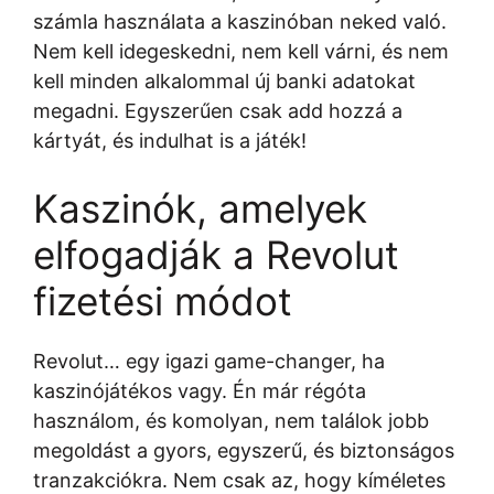
számla használata a kaszinóban neked való.
Nem kell idegeskedni, nem kell várni, és nem
kell minden alkalommal új banki adatokat
megadni. Egyszerűen csak add hozzá a
kártyát, és indulhat is a játék!
Kaszinók, amelyek
elfogadják a Revolut
fizetési módot
Revolut… egy igazi game-changer, ha
kaszinójátékos vagy. Én már régóta
használom, és komolyan, nem találok jobb
megoldást a gyors, egyszerű, és biztonságos
tranzakciókra. Nem csak az, hogy kíméletes