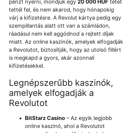
pénzt nyerni, mondjuk egy
20 000 HUF
tétet
tettél fel, és nem akarod, hogy hónapokig
várj a kifizetésre. A Revolut kártya pedig egy
szempillantás alatt ott van a számládon,
ráadásul nem kell aggódnod a rejtett díjak
miatt. Az online kaszinók, amelyek elfogadják
a Revolutot, biztosítják, hogy az utolsó fillért
is megkapd a gyors, akár azonnali
kifizetésekkel.
Legnépszerűbb kaszinók,
amelyek elfogadják a
Revolutot
BitStarz Casino
– Az egyik legjobb
online kaszinó, ahol a Revolutot