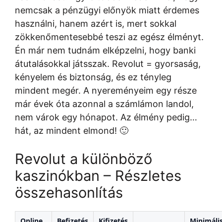
nemcsak a pénzügyi előnyök miatt érdemes
használni, hanem azért is, mert sokkal
zökkenőmentesebbé teszi az egész élményt.
Én már nem tudnám elképzelni, hogy banki
átutalásokkal játsszak. Revolut = gyorsaság,
kényelem és biztonság, és ez tényleg
mindent megér. A nyereményeim egy része
már évek óta azonnal a számlámon landol,
nem várok egy hónapot. Az élmény pedig…
hát, az mindent elmond! 🙂
Revolut a különböző
kaszinókban – Részletes
összehasonlítás
Online
Befizetés
Kifizetés
Minimáli