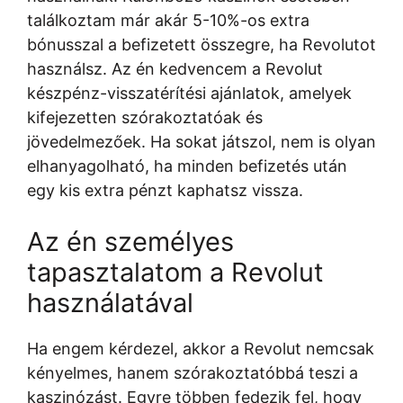
találkoztam már akár 5-10%-os extra
bónusszal a befizetett összegre, ha Revolutot
használsz. Az én kedvencem a Revolut
készpénz-visszatérítési ajánlatok, amelyek
kifejezetten szórakoztatóak és
jövedelmezőek. Ha sokat játszol, nem is olyan
elhanyagolható, ha minden befizetés után
egy kis extra pénzt kaphatsz vissza.
Az én személyes
tapasztalatom a Revolut
használatával
Ha engem kérdezel, akkor a Revolut nemcsak
kényelmes, hanem szórakoztatóbbá teszi a
kaszinózást. Egyre többen fedezik fel, hogy