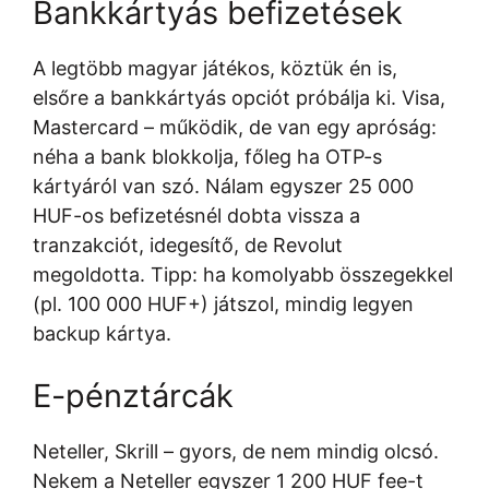
Bankkártyás befizetések
A legtöbb magyar játékos, köztük én is,
elsőre a bankkártyás opciót próbálja ki. Visa,
Mastercard – működik, de van egy apróság:
néha a bank blokkolja, főleg ha OTP-s
kártyáról van szó. Nálam egyszer 25 000
HUF-os befizetésnél dobta vissza a
tranzakciót, idegesítő, de Revolut
megoldotta. Tipp: ha komolyabb összegekkel
(pl. 100 000 HUF+) játszol, mindig legyen
backup kártya.
E-pénztárcák
Neteller, Skrill – gyors, de nem mindig olcsó.
Nekem a Neteller egyszer 1 200 HUF fee-t