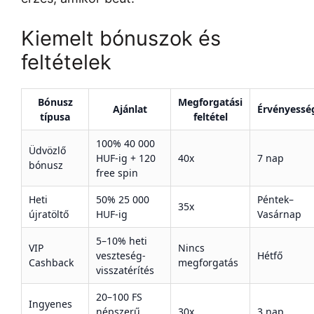
Kiemelt bónuszok és
feltételek
Bónusz
Megforgatási
Ajánlat
Érvényessé
típusa
feltétel
100% 40 000
Üdvözlő
HUF-ig + 120
40x
7 nap
bónusz
free spin
Heti
50% 25 000
Péntek–
35x
újratöltő
HUF-ig
Vasárnap
5–10% heti
VIP
Nincs
veszteség-
Hétfő
Cashback
megforgatás
visszatérítés
20–100 FS
Ingyenes
népszerű
30x
3 nap