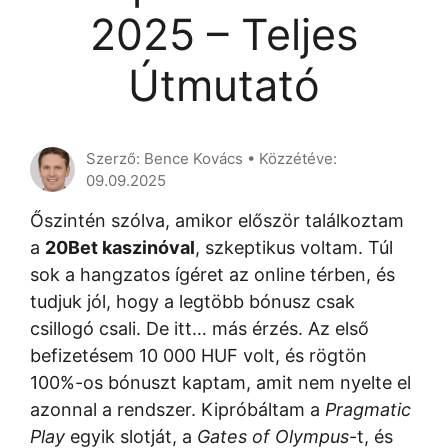
2025 – Teljes
Útmutató
Szerző: Bence Kovács • Közzétéve:
09.09.2025
Őszintén szólva, amikor először találkoztam
a
20Bet kaszinóval
, szkeptikus voltam. Túl
sok a hangzatos ígéret az online térben, és
tudjuk jól, hogy a legtöbb bónusz csak
csillogó csali. De itt… más érzés. Az első
befizetésem 10 000 HUF volt, és rögtön
100%-os bónuszt kaptam, amit nem nyelte el
azonnal a rendszer. Kipróbáltam a
Pragmatic
Play
egyik slotját, a
Gates of Olympus
-t, és