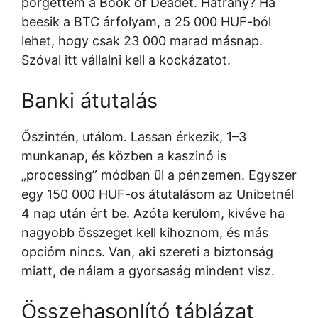
pörgettem a Book of Deadet. Hátrány? Ha
beesik a BTC árfolyam, a 25 000 HUF-ból
lehet, hogy csak 23 000 marad másnap.
Szóval itt vállalni kell a kockázatot.
Banki átutalás
Őszintén, utálom. Lassan érkezik, 1–3
munkanap, és közben a kaszinó is
„processing” módban ül a pénzemen. Egyszer
egy 150 000 HUF-os átutalásom az Unibetnél
4 nap után ért be. Azóta kerülöm, kivéve ha
nagyobb összeget kell kihoznom, és más
opcióm nincs. Van, aki szereti a biztonság
miatt, de nálam a gyorsaság mindent visz.
Összehasonlító táblázat