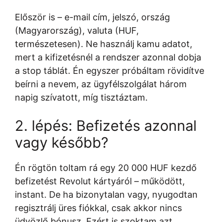
Először is – e-mail cím, jelszó, ország
(Magyarország), valuta (HUF,
természetesen). Ne használj kamu adatot,
mert a kifizetésnél a rendszer azonnal dobja
a stop táblát. Én egyszer próbáltam rövidítve
beírni a nevem, az ügyfélszolgálat három
napig szívatott, míg tisztáztam.
2. lépés: Befizetés azonnal
vagy később?
Én rögtön toltam rá egy 20 000 HUF kezdő
befizetést Revolut kártyáról – működött,
instant. De ha bizonytalan vagy, nyugodtan
regisztrálj üres fiókkal, csak akkor nincs
üdvözlő bónusz. Ezért is szoktam azt