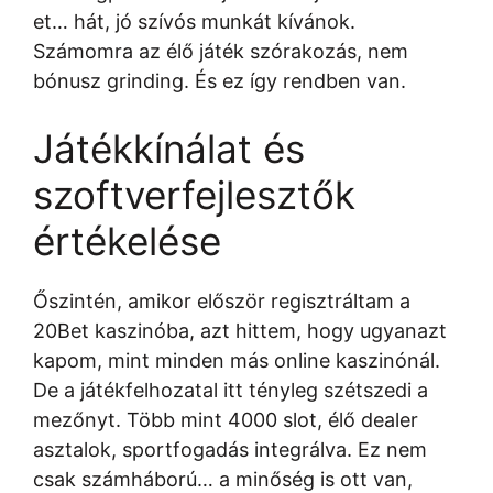
et… hát, jó szívós munkát kívánok.
Számomra az élő játék szórakozás, nem
bónusz grinding. És ez így rendben van.
Játékkínálat és
szoftverfejlesztők
értékelése
Őszintén, amikor először regisztráltam a
20Bet kaszinóba, azt hittem, hogy ugyanazt
kapom, mint minden más online kaszinónál.
De a játékfelhozatal itt tényleg szétszedi a
mezőnyt. Több mint 4000 slot, élő dealer
asztalok, sportfogadás integrálva. Ez nem
csak számháború… a minőség is ott van,