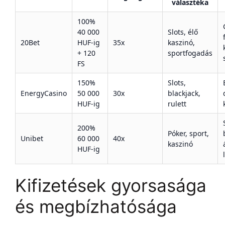
választéka
100%
40 000
Slots, élő
20Bet
HUF-ig
35x
kaszinó,
+ 120
sportfogadás
FS
150%
Slots,
EnergyCasino
50 000
30x
blackjack,
HUF-ig
rulett
200%
Póker, sport,
Unibet
60 000
40x
kaszinó
HUF-ig
Kifizetések gyorsasága
és megbízhatósága