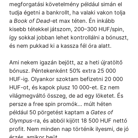
megforgatási követelmény például simán el
tudja égetni a bankrollt, ha valaki vakon tolja
a
Book of Dead
-et max téten. Én inkább
kisebb tétekkel játszom, 200–300 HUF/spin,
így sokkal jobban lehet kontrollálni a bónuszt,
és nem pukkad ki a kassza fél óra alatt.
Ami nekem igazán bejött, az a heti újratöltő
bónusz. Péntekenként 50% extra 25 000
HUF-ig. Olyankor szoktam befizetni 20 000
HUF-ot, és kapok plusz 10 000-et. Ez nem
világmegváltó összeg, de ad egy löketet. És
persze a free spin promók… múlt héten
például 50 pörgetést kaptam a
Gates of
Olympus
-ra, és abból kijött 18 500 HUF nettó
profit. Nem minden nap történik ilyesmi, de jó
érzés, amikor beüt.