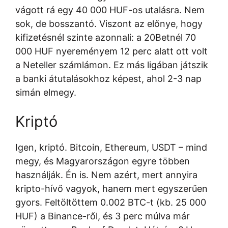
vágott rá egy 40 000 HUF-os utalásra. Nem
sok, de bosszantó. Viszont az előnye, hogy
kifizetésnél szinte azonnali: a 20Betnél 70
000 HUF nyereményem 12 perc alatt ott volt
a Neteller számlámon. Ez más ligában játszik
a banki átutalásokhoz képest, ahol 2-3 nap
simán elmegy.
Kriptó
Igen, kriptó. Bitcoin, Ethereum, USDT – mind
megy, és Magyarországon egyre többen
használják. Én is. Nem azért, mert annyira
kripto-hívő vagyok, hanem mert egyszerűen
gyors. Feltöltöttem 0.002 BTC-t (kb. 25 000
HUF) a Binance-ről, és 3 perc múlva már