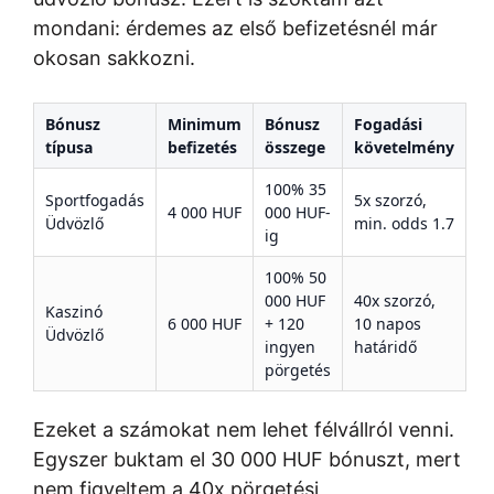
mondani: érdemes az első befizetésnél már
okosan sakkozni.
Bónusz
Minimum
Bónusz
Fogadási
típusa
befizetés
összege
követelmény
100% 35
Sportfogadás
5x szorzó,
4 000 HUF
000 HUF-
Üdvözlő
min. odds 1.7
ig
100% 50
000 HUF
40x szorzó,
Kaszinó
6 000 HUF
+ 120
10 napos
Üdvözlő
ingyen
határidő
pörgetés
Ezeket a számokat nem lehet félvállról venni.
Egyszer buktam el 30 000 HUF bónuszt, mert
nem figyeltem a 40x pörgetési