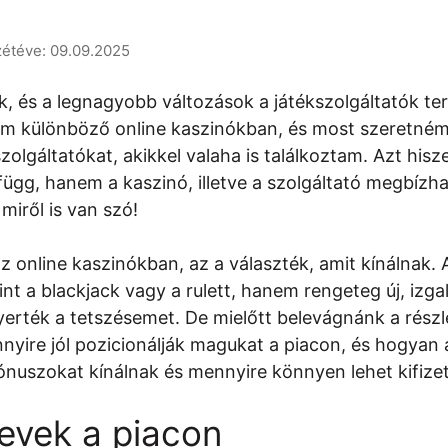
zétéve: 09.09.2025
dik, és a legnagyobb változások a játékszolgáltatók t
om különböző online kaszinókban, és most szeretném
szolgáltatókat, akikkel valaha is találkoztam. Azt hi
ügg, hanem a kaszinó, illetve a szolgáltató megbízha
 miről is van szó!
z online kaszinókban, az a választék, amit kínálnak.
mint a blackjack vagy a rulett, hanem rengeteg új, izg
nyerték a tetszésemet. De mielőtt belevágnánk a rész
nyire jól pozicionálják magukat a piacon, és hogyan 
bónuszokat kínálnak és mennyire könnyen lehet kifiz
evek a piacon