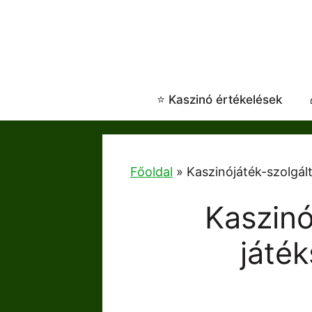
Skip
to
content
⭐ Kaszinó értékelések
Főoldal
»
Kaszinójáték-szolgál
Kaszinó
játé