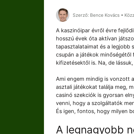
Szerző: Bence Kovács • Köz
A kaszinóipar évről évre fejlő
hosszú évek óta aktívan játsz
tapasztalataimat és a legjobb 
csupán a játékok minőségétől f
kifizetésektől is. Na, de lássuk,
Ami engem mindig is vonzott a
asztali játékokat találja meg, 
casinó szekciók is gyorsan el
venni, hogy a szolgáltatók men
És igen, fontos, hogy milyen 
A legnagyobb n