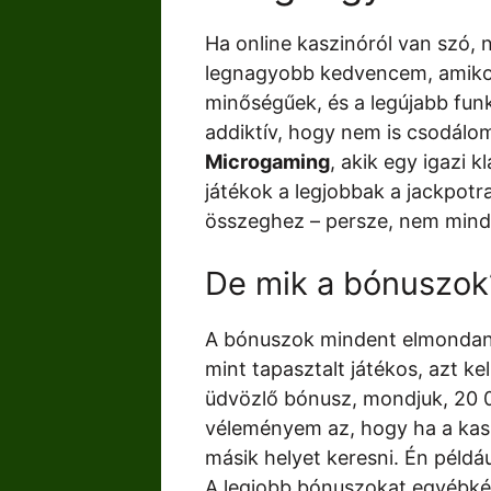
Ha online kaszinóról van szó, 
legnagyobb kedvencem, amikor
minőségűek, és a legújabb fun
addiktív, hogy nem is csodálo
Microgaming
, akik egy igazi k
játékok a legjobbak a jackpo
összeghez – persze, nem mind
De mik a bónuszok
A bónuszok mindent elmondanak
mint tapasztalt játékos, azt 
üdvözlő bónusz, mondjuk, 20 0
véleményem az, hogy ha a kas
másik helyet keresni. Én példá
A legjobb bónuszokat egyébk